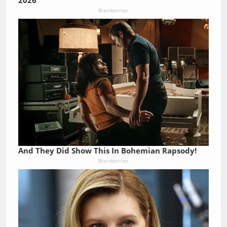
Brainberries
And They Did Show This In Bohemian Rapsody!
Brainberries