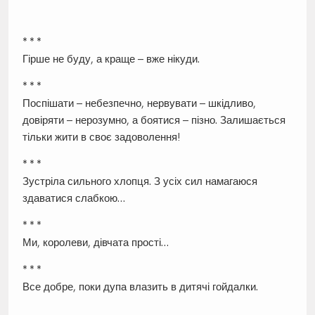
* * *
Гірше не буду, а краще – вже нікуди.
* * *
Поспішати – небезпечно, нервувати – шкідливо,
довіряти – нерозумно, а боятися – пізно. Залишається
тільки жити в своє задоволення!
* * *
Зустріла сильного хлопця. З усіх сил намагаюся
здаватися слабкою…
* * *
Ми, королеви, дівчата прості…
* * *
Все добре, поки дупа влазить в дитячі гойдалки.