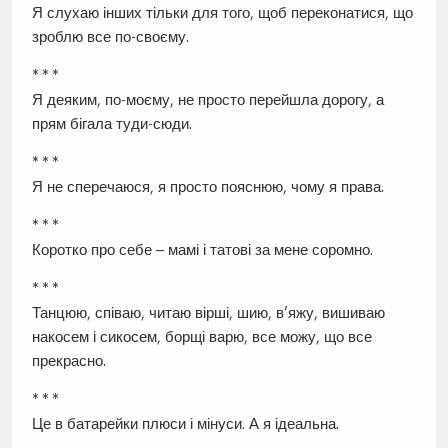
Я слухаю інших тільки для того, щоб переконатися, що
зроблю все по-своєму.
* * *
Я деяким, по-моєму, не просто перейшла дорогу, а
прям бігала туди-сюди.
* * *
Я не сперечаюся, я просто пояснюю, чому я права.
* * *
Коротко про себе – мамі і татові за мене соромно.
* * *
Танцюю, співаю, читаю вірші, шию, в’яжу, вишиваю
накосем і сикосем, борщі варю, все можу, що все
прекрасно.
* * *
Це в батарейки плюси і мінуси. А я ідеальна.