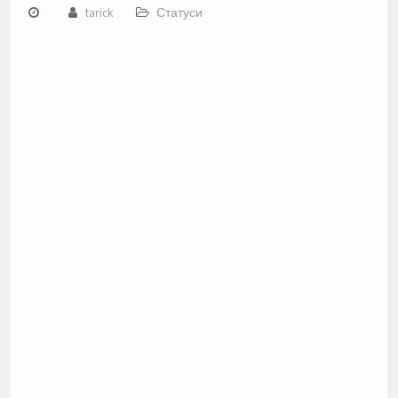
tarick
Статуси