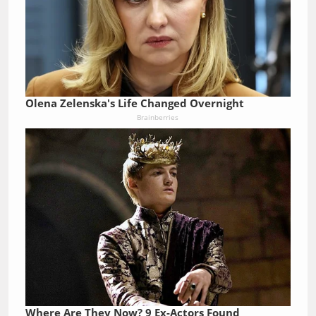
Olena Zelenska's Life Changed Overnight
Brainberries
Where Are They Now? 9 Ex-Actors Found