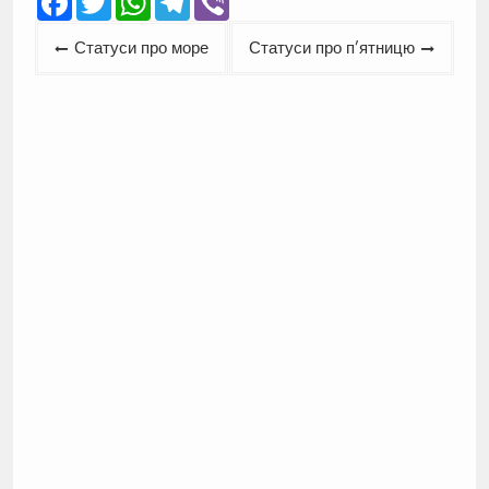
Навігація
Статуси про море
Статуси про п’ятницю
записів