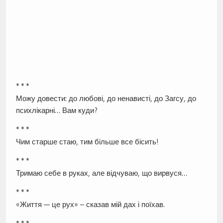
* * *
Можу довести: до любові, до ненависті, до Загсу, до
психлікарні… Вам куди?
* * *
Чим старше стаю, тим більше все бісить!
* * *
Тримаю себе в руках, але відчуваю, що вирвуся…
* * *
«Життя — це рух» – сказав мій дах і поїхав.