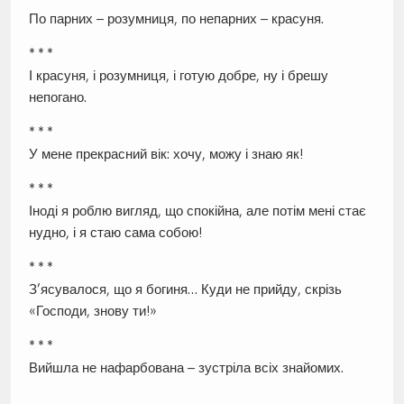
По парних – розумниця, по непарних – красуня.
* * *
І красуня, і розумниця, і готую добре, ну і брешу
непогано.
* * *
У мене прекрасний вік: хочу, можу і знаю як!
* * *
Іноді я роблю вигляд, що спокійна, але потім мені стає
нудно, і я стаю сама собою!
* * *
З’ясувалося, що я богиня… Куди не прийду, скрізь
«Господи, знову ти!»
* * *
Вийшла не нафарбована – зустріла всіх знайомих.