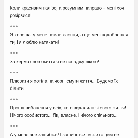
* * *
Коли красивим наліво, а розумним направо – мені хоч
розірвися!
* * *
Я хороша, у мене немає хлопця, а ще мені подобаєшся
ти, і я люблю натякати!
* * *
За кермо свого життя я не посаджу нікого!
* * *
Плювати я хотіла на чорні смуги життя… Будемо їх
білити.
* * *
Прошу вибачення у всіх, кого видалила зі свого життя!
Нічого особистого… Як, власне, і нічого спільного…
* * *
А у мене все зашибісь! І зашибіться всі, хто цим не