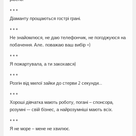
* * *
Діаманту прощаються гострі грані.
* * *
Не знайомлюся, не даю телефончик, не погоджуюся на
побачення. Але.. поважаю ваш вибір =)
* * *
Я пожартувала, а ти закохався)
* * *
Розгін від милої зайки до стерви 2 секунди…
* * *
Хороші дівчатка мають роботу, погані – спонсора,
розумні — свій бізнес, а найрозумніші мають всіх.
* * *
Я не море – мене не хвилює.