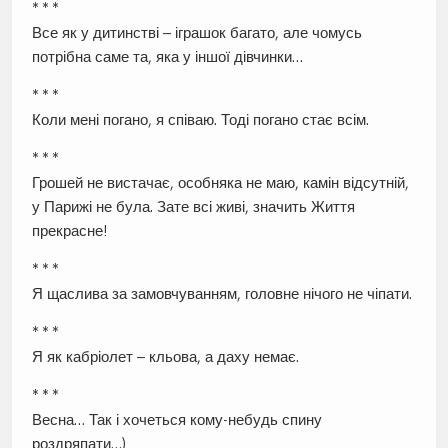
* * *
Все як у дитинстві – іграшок багато, але чомусь
потрібна саме та, яка у іншої дівчинки…
* * *
Коли мені погано, я співаю. Тоді погано стає всім.
* * *
Грошей не вистачає, особняка не маю, камін відсутній,
у Парижі не була. Зате всі живі, значить Життя
прекрасне!
* * *
Я щаслива за замовчуванням, головне нічого не чіпати.
* * *
Я як кабріолет – кльова, а даху немає.
* * *
Весна… Так і хочеться кому-небудь спину
роздряпати…)