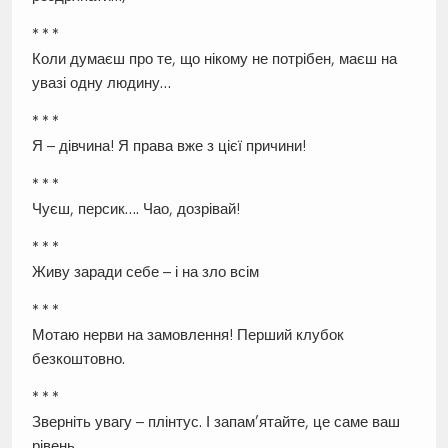
* * *
Коли думаєш про те, що нікому не потрібен, маєш на
увазі одну людину…
* * *
Я – дівчина! Я права вже з цієї причини!
* * *
Чуєш, персик…. Чао, дозрівай!
* * *
Живу заради себе – і на зло всім
* * *
Мотаю нерви на замовлення! Перший клубок
безкоштовно.
* * *
Зверніть увагу – плінтус. І запам’ятайте, це саме ваш
рівень.