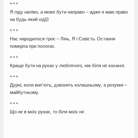
* * *
Я піду наліво, а може бути направо – адже я маю право
на будь-який хід)))
* * *
Нас народилося троє – Лінь, Я і Совість. Остання
померла при пологах.
* * *
Краще бути на руках у люблячого, ніж біля ніг коханої.
* * *
Дурні, коли вип’ють, дзвонять колишньому, а розумні –
майбутньому.
* * *
Що не в моїх руках, то біля моїх ніг.