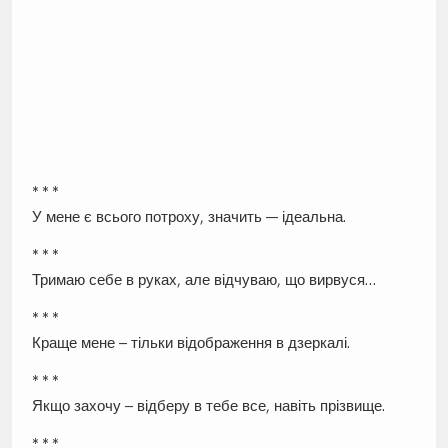
* * *
У мене є всього потроху, значить — ідеальна.
* * *
Тримаю себе в руках, але відчуваю, що вирвуся…
* * *
Краще мене – тільки відображення в дзеркалі.
* * *
Якщо захочу – відберу в тебе все, навіть прізвище.
* * *