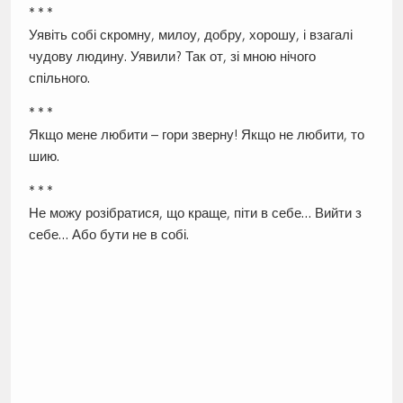
* * *
Уявіть собі скромну, милоу, добру, хорошу, і взагалі
чудову людину. Уявили? Так от, зі мною нічого
спільного.
* * *
Якщо мене любити – гори зверну! Якщо не любити, то
шию.
* * *
Не можу розібратися, що краще, піти в себе… Вийти з
себе… Або бути не в собі.