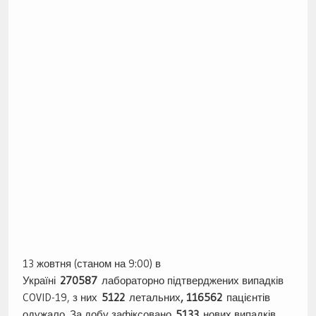
13 жовтня (станом на 9:00) в
Україні
270587
лабораторно підтверджених випадків
COVID-19, з них
5122
летальних
, 116562
пацієнтів
одужало. За добу зафіксовано
5133
нових випадків.