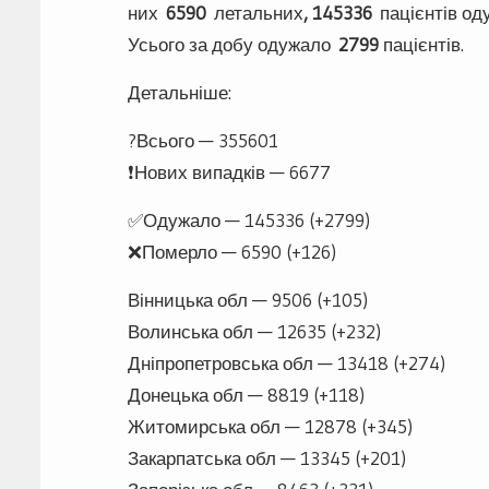
них
6590
летальних
, 145336
пацієнтів од
Усього за добу одужало
2799
пацієнтів.
Детальніше:
?Всього — 355601
❗️Нових випадків — 6677
✅Одужало — 145336 (+2799)
❌Померло — 6590 (+126)
Вінницька обл — 9506 (+105)
Волинська обл — 12635 (+232)
Дніпропетровська обл — 13418 (+274)
Донецька обл — 8819 (+118)
Житомирська обл — 12878 (+345)
Закарпатська обл — 13345 (+201)