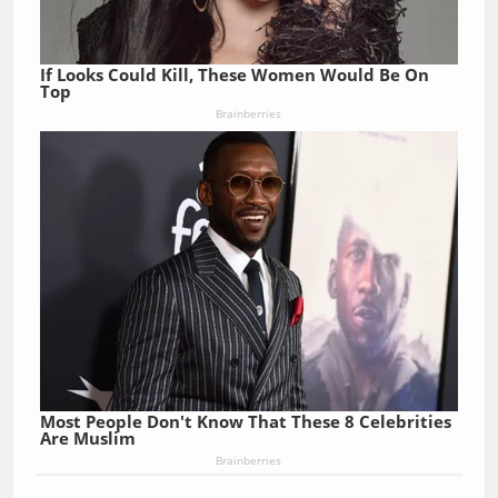
If Looks Could Kill, These Women Would Be On
Top
Brainberries
Most People Don't Know That These 8 Celebrities
Are Muslim
Brainberries