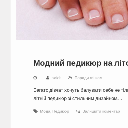
Модний педикюр на літо
tarick
Поради жінкам
Багато дівчат хочуть балувати себе не тіл
літній педикюр зі стильним дизайном.…
Мода
,
Педикюр
Залишити коментар