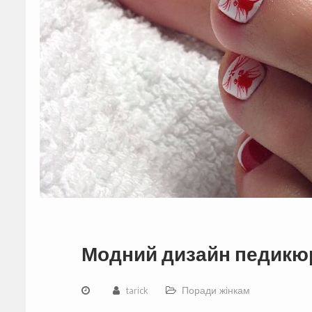
Модний дизайн педикюр
tarick
Поради жінкам