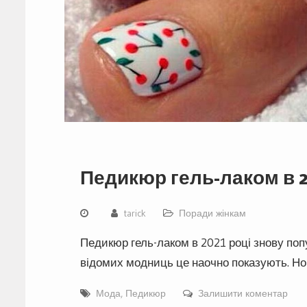
Педикюр гель-лаком в 2
tarick
Поради жінкам
Педикюр гель-лаком в 2021 році знову попу
відомих модниць це наочно показують. Н
Мода
,
Педикюр
Залишити коментар