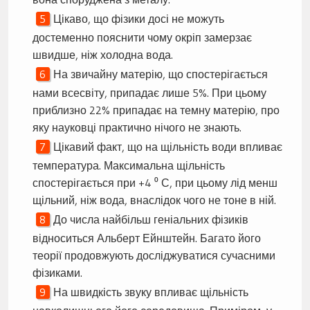
Цікаво, що фізики досі не можуть
достеменно пояснити чому окріп замерзає
швидше, ніж холодна вода.
На звичайну матерію, що спостерігається
нами всесвіту, припадає лише 5%. При цьому
приблизно 22% припадає на темну матерію, про
яку науковці практично нічого не знають.
Цікавий факт, що на щільність води впливає
температура. Максимальна щільність
спостерігається при +4 ⁰ С, при цьому лід менш
щільний, ніж вода, внаслідок чого не тоне в ній.
До числа найбільш геніальних фізиків
відноситься Альберт Ейнштейн. Багато його
теорії продовжують досліджуватися сучасними
фізиками.
На швидкість звуку впливає щільність