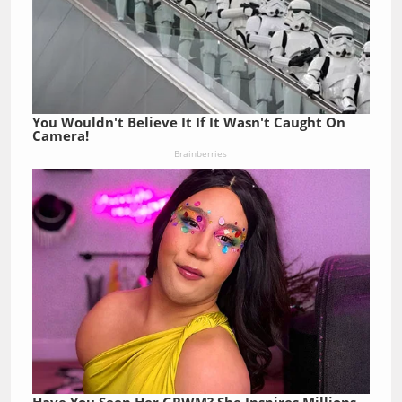
You Wouldn't Believe It If It Wasn't Caught On
Camera!
Brainberries
Have You Seen Her GRWM? She Inspires Millions