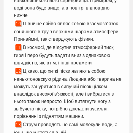
навколишнього його середовища. Приміром, у
воді вона буде вище, а в повітрі відповідно
нижче.
Північне сяйво являє собою взаємозв’язок
сонячного вітру з верхніми шарами атмосфери.
Принаймні, так стверджують фізики.
В космосі, де відсутня атмосферний тиск,
гиря і перо будуть падати вниз з однаковою
швидкістю, як, втім, і інші предмети.
Цікаво, що хиткі піски являють собою
неньютоновскую рідина. Людина або тварина не
можуть зануритися в сипучий пісок цілком
внаслідок високої в’язкості, але і вибратися з
нього також непросто. Щоб витягнути ногу з
зыбучего піску, потрібно докласти зусилля,
порівнянні з підняттям машини.
Струм проводять не самі молекули води, а
іони, що містяться в ній.