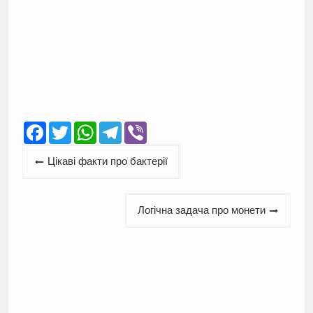
Facebook
Twitter
WhatsApp
Telegram
Viber
Навігація
Цікаві факти про бактерії
записів
Логічна задача про монети