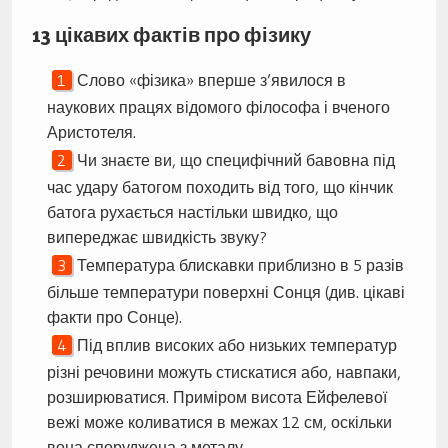
13 цікавих фактів про фізику
Слово «фізика» вперше з’явилося в
наукових працях відомого філософа і вченого
Аристотеля.
Чи знаєте ви, що специфічний бавовна під
час удару батогом походить від того, що кінчик
батога рухається настільки швидко, що
випереджає швидкість звуку?
Температура блискавки приблизно в 5 разів
більше температури поверхні Сонця (див. цікаві
факти про Сонце).
Під вплив високих або низьких температур
різні речовини можуть стискатися або, навпаки,
розширюватися. Приміром висота Ейфелевої
вежі може коливатися в межах 12 см, оскільки
вона споруджена з металу.