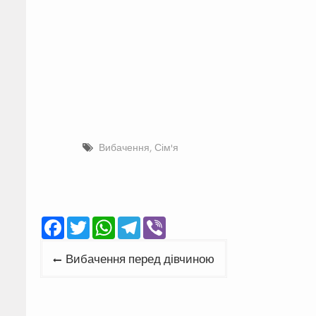
Вибачення
,
Сім'я
Facebook
Twitter
WhatsApp
Telegram
Viber
Навігація
Вибачення перед дівчиною
записів