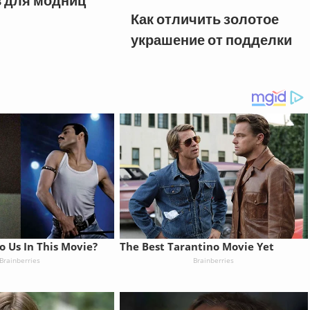
в для модниц
Как отличить золотое
украшение от подделки
o Us In This Movie?
The Best Tarantino Movie Yet
Brainberries
Brainberries