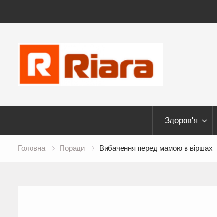
Skip
to
content
Здоров’я
Головна
Поради
Вибачення перед мамою в віршах