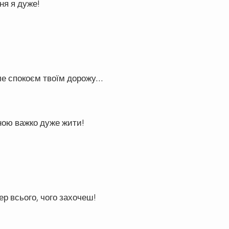
ня я дуже!
але спокоєм твоїм дорожу…
ною важко дуже жити!
ер всього, чого захочеш!