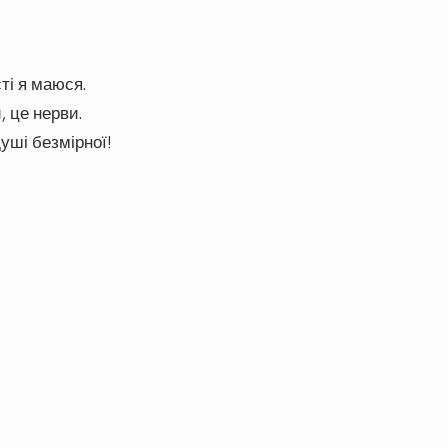
ті я маюся.
, це нерви.
уші безмірної!