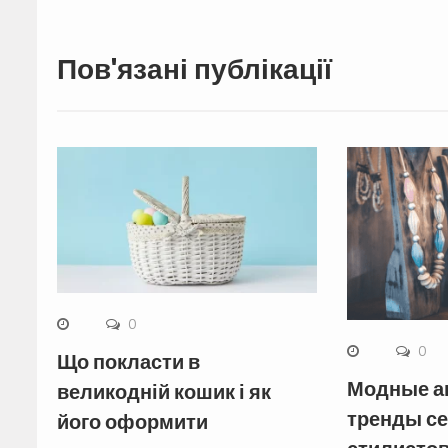
Пов'язані публікації
0
0
Що покласти в
Модные а
великодній кошик і як
тренды се
його оформити