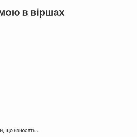
мою в віршах
зи, що наносять…