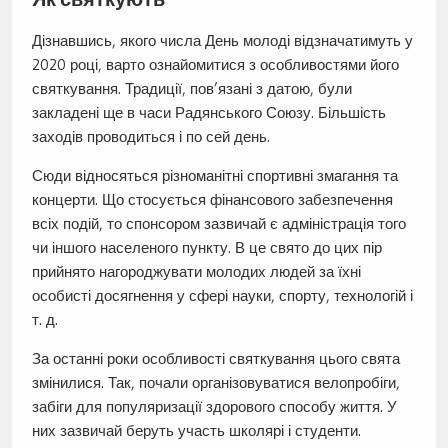
Дізнавшись, якого числа День молоді відзначатимуть у
2020 році, варто ознайомитися з особливостями його
святкування. Традиції, пов’язані з датою, були
закладені ще в часи Радянського Союзу. Більшість
заходів проводиться і по сей день.
Сюди відносяться різноманітні спортивні змагання та
концерти. Що стосується фінансового забезпечення
всіх подій, то спонсором зазвичай є адміністрація того
чи іншого населеного пункту. В це свято до цих пір
прийнято нагороджувати молодих людей за їхні
особисті досягнення у сфері науки, спорту, технологій і
т. д.
За останні роки особливості святкування цього свята
змінилися. Так, почали організовуватися велопробіги,
забіги для популяризації здорового способу життя. У
них зазвичай беруть участь школярі і студенти.