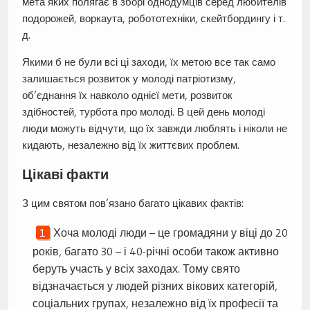
мета яких полягає в зборі однодумців серед любителів
подорожей, воркаута, робототехніки, скейтбордингу і т.
д.
Якими б не були всі ці заходи, їх метою все так само
залишається розвиток у молоді патріотизму,
об’єднання їх навколо однієї мети, розвиток
здібностей, турбота про молоді. В цей день молоді
люди можуть відчути, що їх завжди люблять і ніколи не
кидають, незалежно від їх життєвих проблем.
Цікаві факти
З цим святом пов’язано багато цікавих фактів:
Хоча молоді люди – це громадяни у віці до 20
років, багато 30 – і 40-річні особи також активно
беруть участь у всіх заходах. Тому свято
відзначається у людей різних вікових категорій,
соціальних групах, незалежно від їх професії та