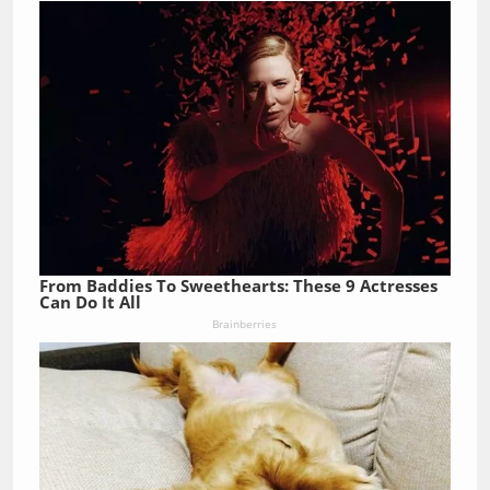
From Baddies To Sweethearts: These 9 Actresses
Can Do It All
Brainberries