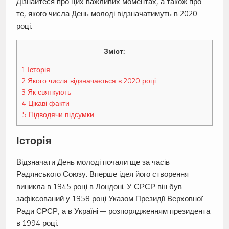
Дізнайтеся про цих важливих моментах, а також про
те, якого числа День молоді відзначатимуть в 2020
році.
Зміст:
1
Історія
2
Якого числа відзначається в 2020 році
3
Як святкують
4
Цікаві факти
5
Підводячи підсумки
Історія
Відзначати День молоді почали ще за часів
Радянського Союзу. Вперше ідея його створення
виникла в 1945 році в Лондоні. У СРСР він був
зафіксований у 1958 році Указом Президії Верховної
Ради СРСР, а в Україні — розпорядженням президента
в 1994 році.