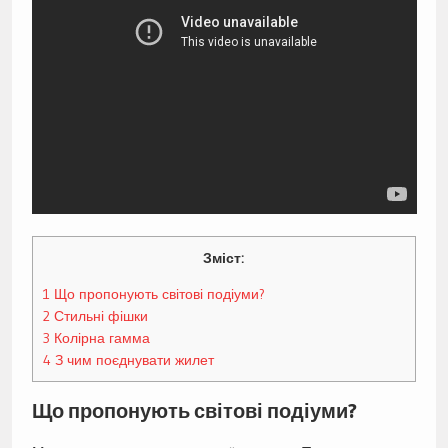
Зміст:
1
Що пропонують світові подіуми?
2
Стильні фішки
3
Колірна гамма
4
З чим поєднувати жилет
Що пропонують світові подіуми?