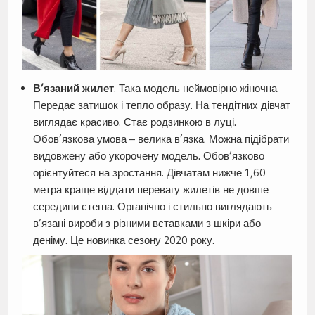
В’язаний жилет
. Така модель неймовірно жіночна.
Передає затишок і тепло образу. На тендітних дівчат
виглядає красиво. Стає родзинкою в луці.
Обов’язкова умова – велика в’язка. Можна підібрати
видовжену або укорочену модель. Обов’язково
орієнтуйтеся на зростання. Дівчатам нижче 1,60
метра краще віддати перевагу жилетів не довше
середини стегна. Органічно і стильно виглядають
в’язані вироби з різними вставками з шкіри або
деніму. Це новинка сезону 2020 року.