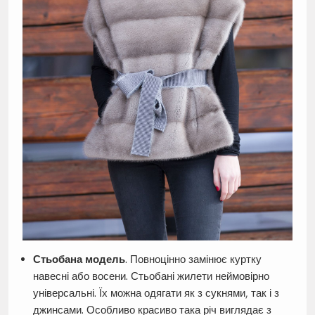
Стьобана модель
. Повноцінно замінює куртку
навесні або восени. Стьобані жилети неймовірно
універсальні. Їх можна одягати як з сукнями, так і з
джинсами. Особливо красиво така річ виглядає з