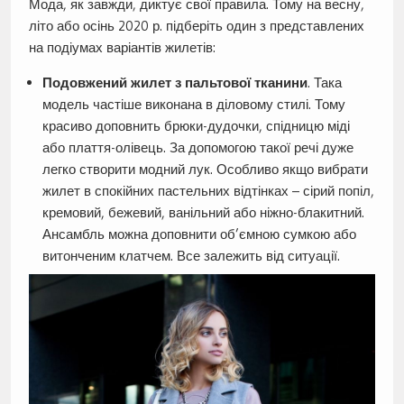
Мода, як завжди, диктує свої правила. Тому на весну,
літо або осінь 2020 р. підберіть один з представлених
на подіумах варіантів жилетів:
Подовжений жилет з пальтової тканини
. Така
модель частіше виконана в діловому стилі. Тому
красиво доповнить брюки-дудочки, спідницю міді
або плаття-олівець. За допомогою такої речі дуже
легко створити модний лук. Особливо якщо вибрати
жилет в спокійних пастельних відтінках – сірий попіл,
кремовий, бежевий, ванільний або ніжно-блакитний.
Ансамбль можна доповнити об’ємною сумкою або
витонченим клатчем. Все залежить від ситуації.