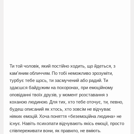
Ти той чоловік, який постійно ходить, що йдеться, з
кам’яним обличчям. По тобі неможливо зрозуміти,
турбує тебе щось, ти засмучений або радий. Ти
здаєшся байдужим на похоронах, при емоційному
оповіданні твоїх друзів, у момент розставання з
коханою людиною. Для тих, хто тебе оточує, ти, певно,
будеш описаний як хтось, хто зовсім не відчуває
ніяких емоцій. Хоча поняття «беземоційна людина» не
існує. Навіть психопати відчувають якісь емоції, просто
співпереживати вони, як правило, не вміють.