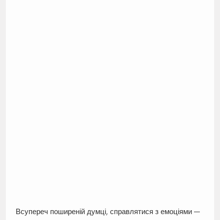
Всупереч поширеній думці, справлятися з емоціями —