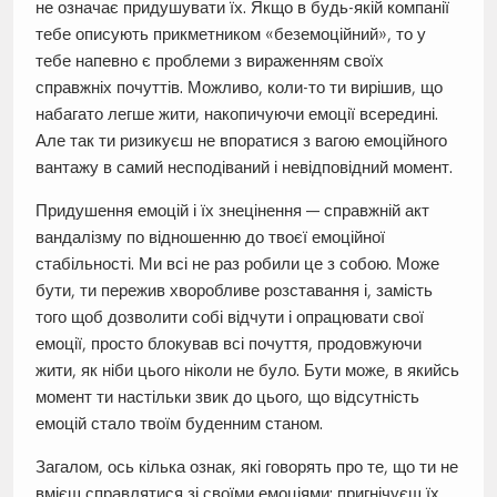
не означає придушувати їх. Якщо в будь-якій компанії
тебе описують прикметником «беземоційний», то у
тебе напевно є проблеми з вираженням своїх
справжніх почуттів. Можливо, коли-то ти вирішив, що
набагато легше жити, накопичуючи емоції всередині.
Але так ти ризикуєш не впоратися з вагою емоційного
вантажу в самий несподіваний і невідповідний момент.
Придушення емоцій і їх знецінення — справжній акт
вандалізму по відношенню до твоєї емоційної
стабільності. Ми всі не раз робили це з собою. Може
бути, ти пережив хворобливе розставання і, замість
того щоб дозволити собі відчути і опрацювати свої
емоції, просто блокував всі почуття, продовжуючи
жити, як ніби цього ніколи не було. Бути може, в якийсь
момент ти настільки звик до цього, що відсутність
емоцій стало твоїм буденним станом.
Загалом, ось кілька ознак, які говорять про те, що ти не
вмієш справлятися зі своїми емоціями: пригнічуєш їх,