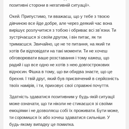
позитивні сторони в негативній ситуації».
Окей. Припустимо, ти вважаєш, що у тебе з твоєю
дівчиною все йде добре, але через деякий час вона
вирішує розлучитися з тобою і обриває всі зв’язки. Ти
зустрічаєшся зі своїм другом, і він питає, як ти
тримаєшся. Звичайно, це не те питання, на який ти
хотів би відповідати на такі моменти. Ти не хочеш
обговорювати ваше розставання і тому кажеш, що
радий і що все одно не хотів з нею довгострокових
відносин. Фішка в тому, що ви обидва знаєте, що це
брехня. І твій друг, який був присвячений в серйозність
твоїх намірів, і ти, приховує свої справжні почуття.
Здатність здаватися позитивним у будь-якій ситуації
може означати, що ти ніколи не стикаєшся зі своїми
емоціями і не дозволяєш собі їх проживати. Бути може,
ти соромишся їх або хочеш здаватися сильніше. У
будь-якому випадку це помилка.