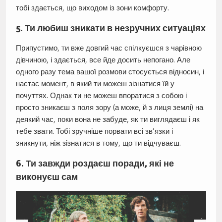
тобі здається, що виходом із зони комфорту.
5. Ти любиш зникати в незручних ситуаціях
Припустимо, ти вже довгий час спілкуєшся з чарівною
дівчиною, і здається, все йде досить непогано. Але
одного разу тема вашої розмови стосується відносин, і
настає момент, в який ти можеш зізнатися їй у
почуттях. Однак ти не можеш впоратися з собою і
просто зникаєш з поля зору (а може, й з лиця землі) на
деякий час, поки вона не забуде, як ти виглядаєш і як
тебе звати. Тобі зручніше порвати всі зв’язки і
зникнути, ніж зізнатися в тому, що ти відчуваєш.
6. Ти завжди роздаєш поради, які не
виконуєш сам