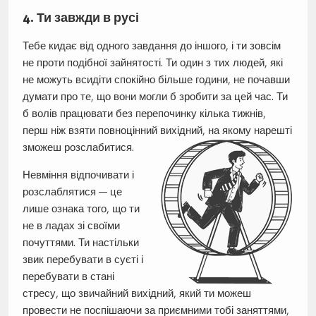
4. Ти завжди в русі
Тебе кидає від одного завдання до іншого, і ти зовсім
не проти подібної зайнятості. Ти один з тих людей, які
не можуть всидіти спокійно більше години, не почавши
думати про те, що вони могли б зробити за цей час. Ти
б волів працювати без перепочинку кілька тижнів,
перш ніж взяти повноцінний вихідний, на якому нарешті
зможеш розслабитися.
Невміння відпочивати і
розслаблятися — це
лише ознака того, що ти
не в ладах зі своїми
почуттями. Ти настільки
звик перебувати в суєті і
перебувати в стані
стресу, що звичайний вихідний, який ти можеш
провести не поспішаючи за приємними тобі заняттями,