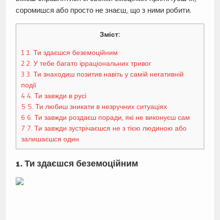
соромишся або просто не знаєш, що з ними робити.
Зміст:
1
1. Ти здаєшся беземоційним
2
2. У тебе багато ірраціональних тривог
3
3. Ти знаходиш позитив навіть у самій негативній
події
4
4. Ти завжди в русі
5
5. Ти любиш зникати в незручних ситуаціях
6
6. Ти завжди роздаєш поради, які не виконуєш сам
7
7. Ти завжди зустрічаєшся не з тією людиною або
залишаєшся один
1. Ти здаєшся беземоційним