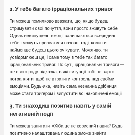
2. У тебе багато ірраціональних тривог
Ти можеш помилково вважати, що, якщо будеш
стримувати свої почуття, вони просто зживуть себе.
Однак невипущені емоції залишаються всередині
тебе і можуть прорватися назовні тоді, коли ти
найменше будеш цього очікувати. Можливо, ти
усвідомлюєш це, і саме тому в тебе так багато
ірраціональних тривог. По суті, ірраціональні тривоги —
це свого роду підказка, в які ситуації тобі не варто
потрапляти, щоб не втратити контроль над своїми
емоціями. Будь-яка, навіть сама незначна дрібниця
може стати тригером і випустити всі накопичені емоції.
3. Ти знаходиш позитив навіть у самій
негативній події
Ти можеш запитати: «Хіба це не корисний навик? Будь
позитивно налаштована людина зможе знайти