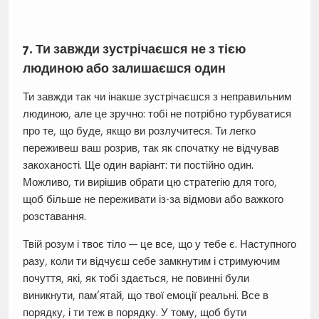
7. Ти завжди зустрічаєшся не з тією
людиною або залишаєшся один
Ти завжди так чи інакше зустрічаєшся з неправильним
людиною, але це зручно: тобі не потрібно турбуватися
про те, що буде, якщо ви розлучитеся. Ти легко
переживеш ваш розрив, так як спочатку не відчував
закоханості. Ще один варіант: ти постійно один.
Можливо, ти вирішив обрати цю стратегію для того,
щоб більше не переживати із-за відмови або важкого
розставання.
Твій розум і твоє тіло — це все, що у тебе є. Наступного
разу, коли ти відчуєш себе замкнутим і стримуючим
почуття, які, як тобі здається, не повинні були
виникнути, пам’ятай, що твої емоції реальні. Все в
порядку, і ти теж в порядку. У тому, щоб бути