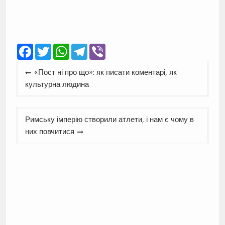
Facebook
Twitter
WhatsApp
Telegram
Viber
Навігація
«Пост ні про що»: як писати коментарі, як
записів
культурна людина
Римську імперію створили атлети, і нам є чому в
них повчитися