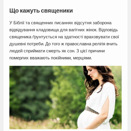
Що кажуть священики
У Біблії та священних писаннях відсутня заборона
відвідування кладовища для вагітних жінок. Відповідь
священика ґрунтується на здатності враховувати свої
душевні потреби. До того ж православна релігія вчить
людей сприймати смерть як сон. З цієї причини
померлих вважають покійними, мерцями.