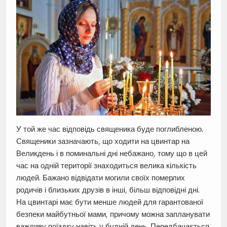
У той же час відповідь священика буде поглибленою.
Священики зазначають, що ходити на цвинтар на
Великдень і в поминальні дні небажано, тому що в цей
час на одній території знаходиться велика кількість
людей. Бажано відвідати могили своїх померлих
родичів і близьких друзів в інші, більш відповідні дні.
На цвинтарі має бути менше людей для гарантованої
безпеки майбутньої мами, причому можна запланувати
важливу поїздку навіть у будній день. Передбачається