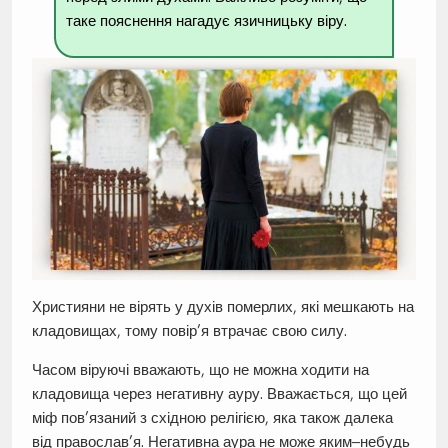
таке пояснення нагадує язичницьку віру.
Християни не вірять у духів померлих, які мешкають на
кладовищах, тому повір’я втрачає свою силу.
Часом віруючі вважають, що не можна ходити на
кладовища через негативну ауру. Вважається, що цей
міф пов’язаний з східною релігією, яка також далека
від православ’я. Негативна аура не може яким–небудь