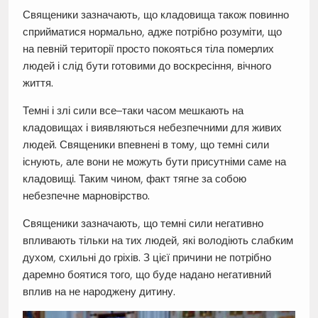
Священики зазначають, що кладовища також повинно
сприйматися нормально, адже потрібно розуміти, що
на певній території просто покояться тіла померлих
людей і слід бути готовими до воскресіння, вічного
життя.
Темні і злі сили все–таки часом мешкають на
кладовищах і виявляються небезпечними для живих
людей. Священики впевнені в тому, що темні сили
існують, але вони не можуть бути присутніми саме на
кладовищі. Таким чином, факт тягне за собою
небезпечне марновірство.
Священики зазначають, що темні сили негативно
впливають тільки на тих людей, які володіють слабким
духом, схильні до гріхів. З цієї причини не потрібно
даремно боятися того, що буде надано негативний
вплив на не народжену дитину.