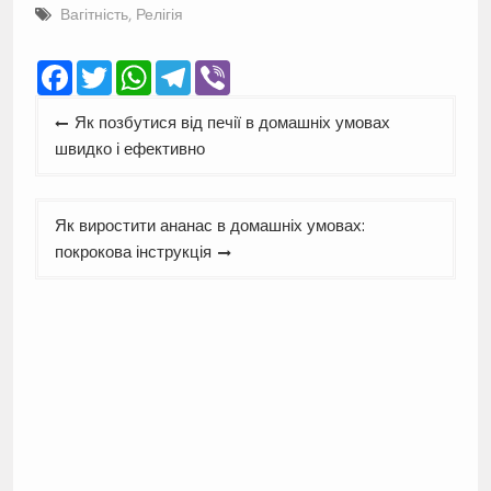
Вагітність
,
Релігія
Facebook
Twitter
WhatsApp
Telegram
Viber
Навігація
Як позбутися від печії в домашніх умовах
записів
швидко і ефективно
Як виростити ананас в домашніх умовах:
покрокова інструкція