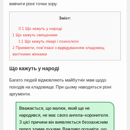
вивчити різні точки зору.
Зміст:
0.1
Що кажуть у народі
1
Що кажуть священики
1.1
Що кажуть лікарі і психологи
2
Прикмети, пов’язані з відвідуванням кладовищ
вагітними жінками
Що кажуть у народі
Багато людей відмовляють майбутніх мам щодо
походів на кладовище. При цьому наводяться різні
аргументи.
Вважається, що малюк, який ще не
народився, не має свого ангела–хоронителя.
З цієї причини він виявляється беззахисним
перед злими духами. Важливо розуміти, що