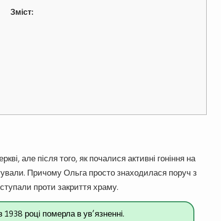
Зміст:
ві, але після того, як почалися активні гоніння на
тували. Причому Ольга просто знаходилася поруч з
иступали проти закриття храму.
 1938 році померла в ув’язненні.