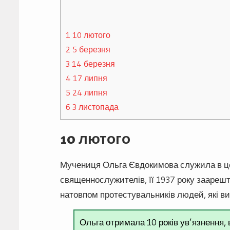
1
10 лютого
2
5 березня
3
14 березня
4
17 липня
5
24 липня
6
3 листопада
10 лютого
Мучениця Ольга Євдокимова служила в церк
священнослужителів, її 1937 року заареш
натовпом протестувальників людей, які в
Ольга отримала 10 років ув’язнення, в