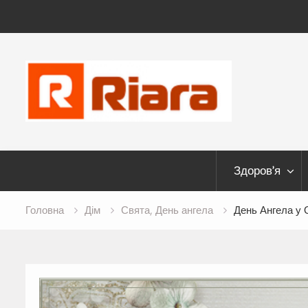
Skip
to
content
Здоров’я
Головна
Дім
Свята, День ангела
День Ангела у 