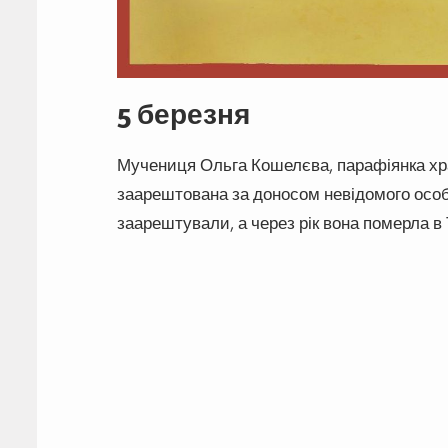
5 березня
Мучениця Ольга Кошелєва, парафіянка хра
заарештована за доносом невідомого особи
заарештували, а через рік вона померла в 