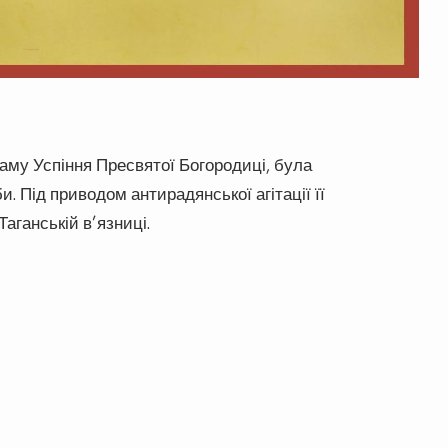
му Успіння Пресвятої Богородиці, була
. Під приводом антирадянської агітації її
Таганській в’язниці.