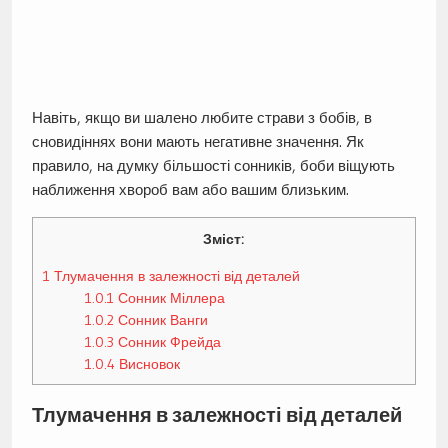
Навіть, якщо ви шалено любите страви з бобів, в
сновидіннях вони мають негативне значення. Як
правило, на думку більшості сонників, боби віщують
наближення хвороб вам або вашим близьким.
Зміст:
1
Тлумачення в залежності від деталей
1.0.1
Сонник Міллера
1.0.2
Сонник Ванги
1.0.3
Сонник Фрейда
1.0.4
Висновок
Тлумачення в залежності від деталей