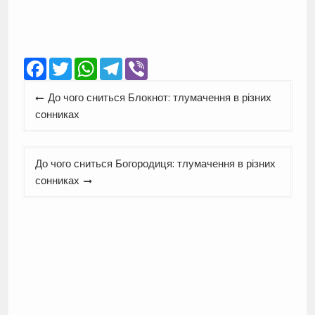
Facebook
Twitter
WhatsApp
Telegram
Viber
Навігація
До чого сниться Блокнот: тлумачення в різних
записів
сонниках
До чого сниться Богородиця: тлумачення в різних
сонниках