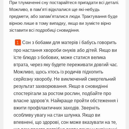
При тлумаченні сну постарайтеся пригадати всі деталі.
Можливо, в пам’яті відклалися ще які-небудь
предмети, або запам’яталися люди. Трактування буде
вірною лише в тому випадку, якщо ви зумієте вірно
зіставити всі подробиці сновидіння.
Сон з бобами для матерів і бабусь говорить
про настання хвороби онуків або дітей. Якщо ви
їсте блюдо з бобових, може статися велика
втрата, через яку будете переживати довгий час.
Можливо, щось хтось із родичів підхопить
серйозну хворобу. Не виключений смертельний
результат захворювання. Якщо в сновидінні
спостерігали за ростом рослин, подбайте про
власне здоров’я. Найкраще пройти обстеження і
вжити профілактичних заходів. Зверніть
особливу увагу на стан шлунка. Якщо ви
впевнені, що здорові, сон може вказувати на те,