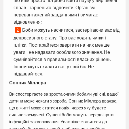
що вам просто потрібно взяти паузу у вирішенні
справ і гарненько відпочити. Організм
перевантажений завданнями і вимагає
відновлення;
Боби можуть наснитися, застерігаючи вас від
депресивного стану. Про вас ходять чутки і
плітки. Постарайтеся звертати на них менше
уваги і не надавати особливого значення. Не
сумнівайтеся в правильності власних рішень.
Інші можуть схиляти вас у свій бік. Не
піддавайтеся.
Сонник Міллера
Ви спостерігаєте за зростаючими бобами уві сні, вашої
дитини може чекати хвороба. Сонник Міллера вважає,
що в житті може статися подія, через яку будете
сильно засмучені. Сушені боби можуть передвіщати
інфекційні захворювання. Уважніше ставитеся до
здоров’я близьких людей, щоб вчасно запобігти