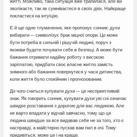
житті. Можливо, така ситуація вже трапилася, але ви
зволікаєте, так як сумніваєтеся в своїх діях. Найкраще
покластися на інтуїцію.
Є й ще одне тлумачення, яке пропонує сонник: духи
вибирати — символізує брак міцної опори. Це може
бути потреба в сильній і рішучій людині, поруч з
якоюви будете почувати себе в безпеці. А може бути
бажання отримати надійну роботу з високою
зарплатою, придбати своє власне житло замість
знімного або бажання повернутися у часи дитинства,
коли життя було спокійним і прогнозованим.
До чого сниться купувати духи — це несприятливий
знак. Як говорить сонник, купувати духи уві сні означає
швидке розставання з дорогою для вас людиною. Але
не варто впадати у відчай завчасно, тому що ця
людина швидше за все видавав себе не за того, хто є
насправді, а майстерно пускав вам пил в очі. Тому
придивіться, може це і на краще.