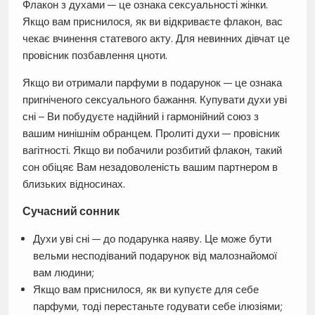
Флакон з духами — це ознака сексуальності жінки.
Якщо вам приснилося, як ви відкриваєте флакон, вас
чекає вчинення статевого акту. Для невинних дівчат це
провісник позбавлення цноти.
Якщо ви отримали парфуми в подарунок — це ознака
пригніченого сексуального бажання. Купувати духи уві
сні – Ви побудуєте надійний і гармонійний союз з
вашим нинішнім обранцем. Пролиті духи — провісник
вагітності. Якщо ви побачили розбитий флакон, такий
сон обіцяє Вам незадоволеність вашим партнером в
близьких відносинах.
Сучасний сонник
Духи уві сні — до подарунка наяву. Це може бути
вельми несподіваний подарунок від малознайомої
вам людини;
Якщо вам приснилося, як ви купуєте для себе
парфуми, тоді перестаньте годувати себе ілюзіями;