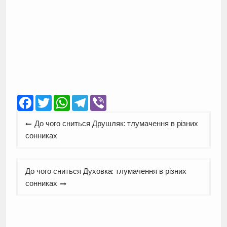
Facebook
Twitter
WhatsApp
Telegram
Viber
Навігація
До чого сниться Друшляк: тлумачення в різних
записів
сонниках
До чого сниться Духовка: тлумачення в різних
сонниках