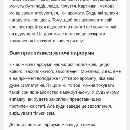
можуть бути події, люди, почуття. Картинки і мелодії
менш запам’ятовуються, ніж аромати. Будь-які запахи
нагадують про щось. Тому, щоб розшифрувати свій
сон, постарайтеся відновити в пам’яті всі почуття, які
ви відчували. Це допоможе вам краще розкрити
тлумачення і зрозуміти значення сну.
Вам приснилися жіночі парфуми
Якщо жіночі парфуми наснилися чоловікові, це до
нового і захоплюючого захоплення. Можливо, у вас вже
є на прикметі володарка чуттєвого аромату, яка вам
дуже симпатична. Якщо ж ні, то тоді можна токувати
такий сон як знайомство в майбутньому. У будь-якому
випадку, ви будете захоплені представницею
протилежної статі. Але куди заведе це захоплення,
вирішувати тільки вам.
До чого сняться парфуми жіночі для самих