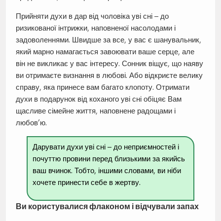
Прийняти духи в дар від чоловіка уві сні – до
ризикованої інтрижки, наповненої насолодами і
задоволеннями. Швидше за все, у вас є шанувальник,
який марно намагається завоювати ваше серце, але
він не викликає у вас інтересу. Сонник віщує, що наяву
ви отримаєте визнання в любові. Або відкриєте велику
справу, яка принесе вам багато клопоту. Отримати
духи в подарунок від коханого уві сні обіцяє Вам
щасливе сімейне життя, наповнене радощами і
любов’ю.
Дарувати духи уві сні – до неприємностей і
почуттю провини перед близькими за якийсь
ваш вчинок. Тобто, іншими словами, ви ніби
хочете принести себе в жертву.
Ви користувалися флаконом і відчували запах