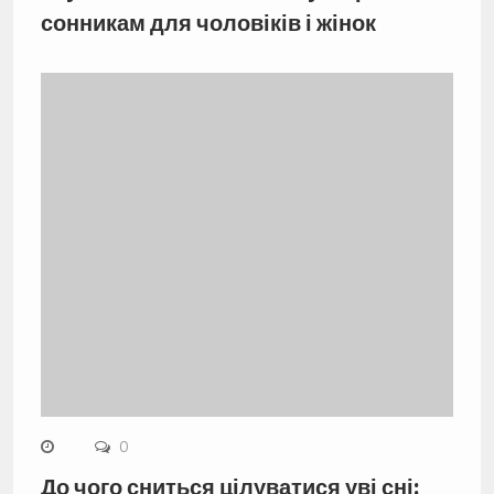
сонникам для чоловіків і жінок
0
До чого сниться цілуватися уві сні: