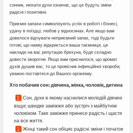
сонник, нюхати духи означає, що це будуть зміни
радісні і позитивні.
Приємні запахи символізують успіх в роботі і бізнесі,
удачу в поїздці, любов у відносинах. Але якщо вам
довелося відчувати неприємний запах, тоді будьте
готові, що наяву відкриється ваша таємниця, це
накладе на вас репутацію брехуна, буде складно
довести зворотне. Якщо вам приснилося, що аромат
духів душив вас, то це провісник інфекційної хвороби,
уважно поставтеся до Вашого організму.
Хто побачив сон: дівчина, жінка, чоловік, дитина
Сон, духи в якому наснилися молодій дівчині
віщує швидке заміжжя або зустріч з майбутнім
чоловіком. Таке заміжжя принесе радість і щастя
на все життя.
Жінці такий сон обіцяє радісні зміни і початок