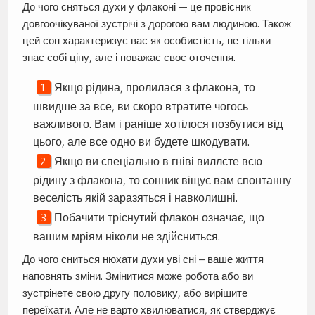
До чого сняться духи у флаконі — це провісник
довгоочікуваної зустрічі з дорогою вам людиною. Також
цей сон характеризує вас як особистість, не тільки
знає собі ціну, але і поважає своє оточення.
Якщо рідина, пролилася з флакона, то
швидше за все, ви скоро втратите чогось
важливого. Вам і раніше хотілося позбутися від
цього, але все одно ви будете шкодувати.
Якщо ви спеціально в гніві виллєте всю
рідину з флакона, то сонник віщує вам спонтанну
веселість якій заразяться і навколишні.
Побачити тріснутий флакон означає, що
вашим мріям ніколи не здійсниться.
До чого сниться нюхати духи уві сні – ваше життя
наповнять зміни. Змінитися може робота або ви
зустрінете свою другу половику, або вирішите
переїхати. Але не варто хвилюватися, як стверджує