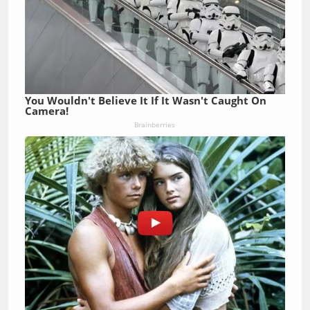
You Wouldn't Believe It If It Wasn't Caught On
Camera!
Brainberries