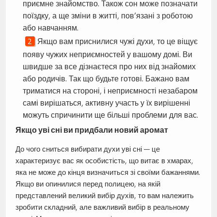
приємне знайомство. Також сон може позначати
поїздку, а ще зміни в житті, пов’язані з роботою
або навчанням.
Якщо вам приснилися чужі духи, то це віщує
появу чужих неприємностей у вашому домі. Ви
швидше за все дізнаєтеся про них від знайомих
або родичів. Так що будьте готові. Бажано вам
триматися на стороні, і неприємності незабаром
самі вирішаться, активну участь у їх вирішенні
можуть спричинити ще більші проблеми для вас.
Якщо уві сні ви придбали новий аромат
До чого сниться вибирати духи уві сні — це
характеризує вас як особистість, що витає в хмарах,
яка не може до кінця визначиться зі своїми бажаннями.
Якщо ви опинилися перед полицею, на якій
представлений великий вибір духів, то вам належить
зробити складний, але важливий вибір в реальному