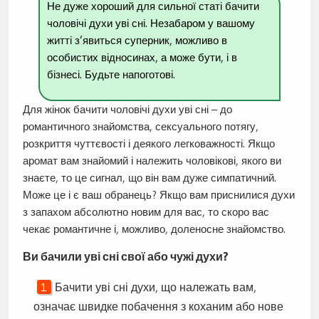
Не дуже хороший для сильної статі бачити
чоловічі духи уві сні. Незабаром у вашому
житті з’явиться суперник, можливо в
особистих відносинах, а може бути, і в
бізнесі. Будьте напоготові.
Для жінок бачити чоловічі духи уві сні – до
романтичного знайомства, сексуального потягу,
розкриття чуттєвості і деякого легковажності. Якщо
аромат вам знайомий і належить чоловікові, якого ви
знаєте, то це сигнал, що він вам дуже симпатичний.
Може це і є ваш обранець? Якщо вам приснилися духи
з запахом абсолютно новим для вас, то скоро вас
чекає романтичне і, можливо, доленосне знайомство.
Ви бачили уві сні свої або чужі духи?
Бачити уві сні духи, що належать вам,
означає швидке побачення з коханим або нове