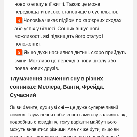
нового етапу в її житті. Також це може
передвіщати високе становище в суспільстві.
Чоловіка чекає підйом по кар’єрних сходах
або успіх у бізнесі. Сонник віщує нові
можливості, які підвищать його статус і
положення.
Якщо духи наснилися дитині, скоро прийдуть
зміни. Можливо це перехід в нову школу або
поява нових друзів.
Тлумачення значення сну в різних
сонниках: Міллера, Ванги, Фрейда,
Сучасний
Як ви бачите, духи уві сні — це дуже суперечливий
символ. Тлумачення побаченого вами сну залежить від
подробиць сновидіння, тому варіанти майбутнього
можуть виявитися різними. Але як же бути, якщо ви
прочитали тлумачення, і воно вам не сподобалося?