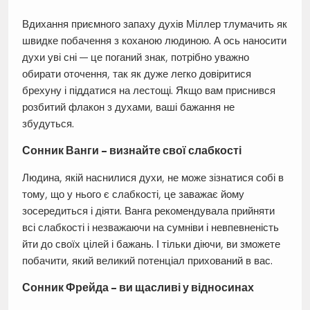
Вдихання приємного запаху духів Міллер тлумачить як
швидке побачення з коханою людиною. А ось наносити
духи уві сні — це поганий знак, потрібно уважно
обирати оточення, так як дуже легко довіритися
брехуну і піддатися на лестощі. Якщо вам приснився
розбитий флакон з духами, ваші бажання не
збудуться.
Сонник Ванги – визнайте свої слабкості
Людина, якій наснилися духи, не може зізнатися собі в
тому, що у нього є слабкості, це заважає йому
зосередиться і діяти. Ванга рекомендувала прийняти
всі слабкості і незважаючи на сумніви і невпевненість
йти до своїх цілей і бажань. І тільки діючи, ви зможете
побачити, який великий потенціал прихований в вас.
Сонник Фрейда – ви щасливі у відносинах