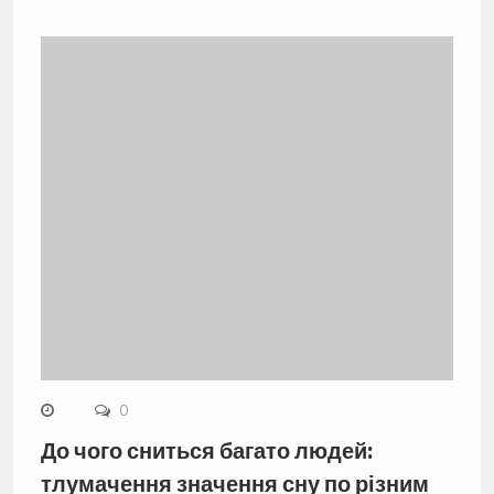
0
До чого сниться багато людей:
тлумачення значення сну по різним