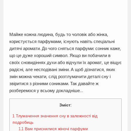
Майже кожна людина, будь то чоловік або жінка,
користується парфумами, існують навіть спеціальні
дитячі аромати. До чого сняться парфуми: сонник каже,
що це дуже хороший символ. Якщо ви побачили в
своїх сновидіннях духи або відчули їх аромат, це віщує
радісні, але несподівані зміни. А щоб дізнатися, яких
змін можна чекати, слід розтлумачити деталі сну і
звіритися з різними сониками. Так давайте ж
розберемося у всьому докладніше…
Зміст:
1
Тлумачення значення сну в залежності від
подробиць
1.1
Вам приснилися жіночі парфуми