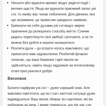
Нюхати або вдихати аромат віщує радісні події і
велике щастя. Якщо ви вдихали приємний запах уві
сні, то наяву вас чекає побачення. Для дівчини, яка
ще незаміжня, це провісник швидкого заміжжя;
Бризкати на себе духами уві сні віщує марне
прагнення до розкішного способу життя. Сонник
радить переглянути свої амбіції і розтрати, а не те
можна без рубля в кишені залишитися;
Розлити духи – до втрати чогось важливого, що
приносило вам задоволення. Розбитий флакон
означає, що ваші бажання і мрії ніколи не
здійсняться, навіть якщо задумане на початковому
етапі просувалася добре.
Висновок
Бачити парфуми уві сні — дуже хороший знак. Але
важливо пам’ятати, що всі сни і життєві ситуації дуже
індивідуальні. Ваш мозок збирає всі картинки, які ви
побачили за день. І може трапиться, що під час сну