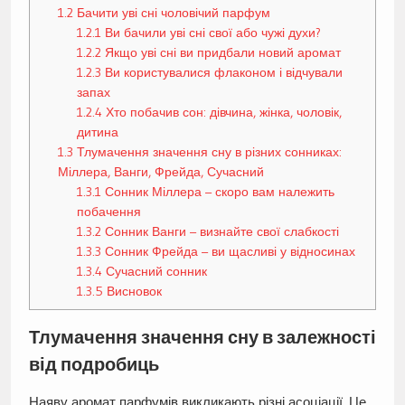
1.2
Бачити уві сні чоловічий парфум
1.2.1
Ви бачили уві сні свої або чужі духи?
1.2.2
Якщо уві сні ви придбали новий аромат
1.2.3
Ви користувалися флаконом і відчували
запах
1.2.4
Хто побачив сон: дівчина, жінка, чоловік,
дитина
1.3
Тлумачення значення сну в різних сонниках:
Міллера, Ванги, Фрейда, Сучасний
1.3.1
Сонник Міллера – скоро вам належить
побачення
1.3.2
Сонник Ванги – визнайте свої слабкості
1.3.3
Сонник Фрейда – ви щасливі у відносинах
1.3.4
Сучасний сонник
1.3.5
Висновок
Тлумачення значення сну в залежності
від подробиць
Наяву аромат парфумів викликають різні асоціації. Це