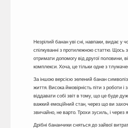
Незрілий банан уві сні, навпаки, видає у ч
спілкуванні з протилежною статтю. Щось 
отримати допомогу від другої половини, в
комплекси. Хоча, це тільки одне з тлумачен
За іншою версією зелений банан символізу
життя. Висока ймовірність піти з роботи і
віддавати собі звіт в тому, що це буде ду
важкий емоційний стан, через що ви захоче
звичайно, не варто. Трохи зусиль, і через 
Дрібні бананчики сняться до зайвої витра