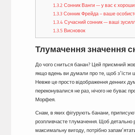
1.3.2
Сонник Ванги — у вас є хороши
1.3.3
Сонник Фрейда – ваше особист
1.3.4
Сучасний сонник — ваші зусилл
1.3.5
Висновок
Тлумачення значення сн
До чого сниться банан? Цей приємний жов
якщо вдень ви думали про те, щоб з’їсти
Невже це просто відображення денних думо
переконувалися не раз, нічого не буває пр
Морфея.
Снам, в яких фігурують банани, приписую
розпливчасте тлумачення. Щоб детально ро
максимальну вигоду, потрібно запам’ятат