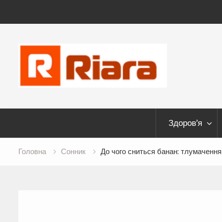
Skip
to
content
Здоров’я
Головна
Сонник
До чого сниться банан: тлумачення