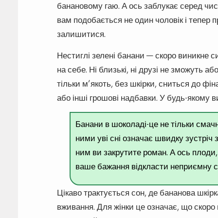
банановому гаю. А ось заблукає серед чис
вам подобається не один чоловік і тепер 
залишитися.
Нестиглі зелені банани — скоро виникне с
на себе. Ні близькі, ні друзі не зможуть а
тільки м’якоть, без шкірки, сниться до фін
або інші грошові надбавки. У будь-якому 
Банани в шоколаді-це не тільки смач
ними уві сні означає швидку зустріч
ним ви закрутите роман. А ось плоди
ваше бажання відкласти неприємну сп
Цікаво трактується сон, де бананова шкір
вживання. Для жінки це означає, що скоро