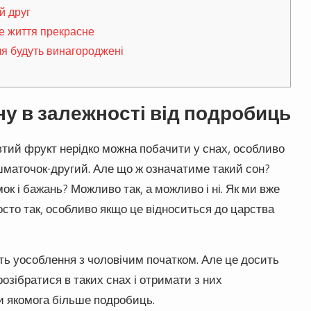
й друг
е життя прекрасне
я будуть винагороджені
у в залежності від подробиць
тий фрукт нерідко можна побачити у снах, особливо
 шматочок-другий. Але що ж означатиме такий сон?
к і бажань? Можливо так, а можливо і ні. Як ми вже
осто так, особливо якщо це відноситься до царства
ть уособлення з чоловічим початком. Але це досить
зібратися в таких снах і отримати з них
и якомога більше подробиць.