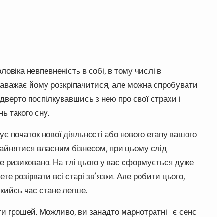
оловіка невпевненість в собі, в тому числі в
заважає йому розкріпачитися, але можна спробувати
ідверто поспілкувавшись з нею про свої страхи і
ь такого сну.
є початок нової діяльності або нового етапу вашого
 зайнятися власним бізнесом, при цьому слід
же ризиковано. На тлі цього у вас сформується дуже
те розірвати всі старі зв’язки. Але робити цього,
якийсь час стане легше.
ти грошей. Можливо, ви занадто марнотратні і є сенс