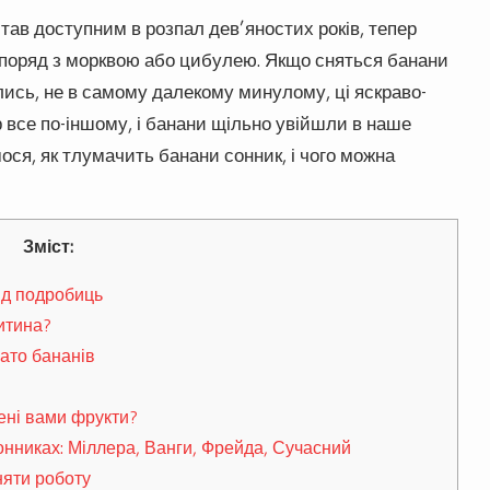
тав доступним в розпал дев’яностих років, тепер
 поряд з морквою або цибулею. Якщо сняться банани
лись, не в самому далекому минулому, ці яскраво-
р все по-іншому, і банани щільно увійшли в наше
мося, як тлумачить банани сонник, і чого можна
Зміст:
ід подробиць
дитина?
ато бананів
ені вами фрукти?
онниках: Міллера, Ванги, Фрейда, Сучасний
няти роботу