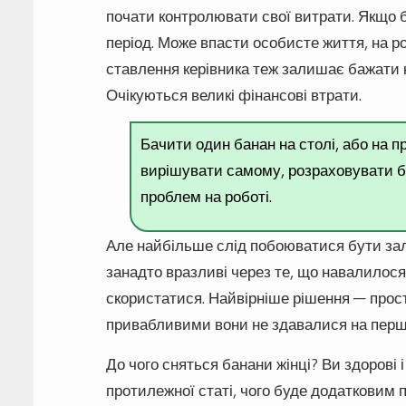
почати контролювати свої витрати. Якщо ба
період. Може впасти особисте життя, на ро
ставлення керівника теж залишає бажати кр
Очікуються великі фінансові втрати.
Бачити один банан на столі, або на 
вирішувати самому, розраховувати біл
проблем на роботі.
Але найбільше слід побоюватися бути зал
занадто вразливі через те, що навалилос
скористатися. Найвірніше рішення — прост
привабливими вони не здавалися на перш
До чого сняться банани жінці? Ви здорові 
протилежної статі, чого буде додатковим 