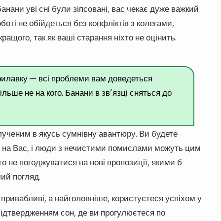
нани уві сні були зіпсовані, вас чекає дуже важкий
боті не обійдеться без конфліктів з колегами,
ащого, так як ваші старання ніхто не оцінить.
прилавку — всі проблеми вам доведеться
ьше не на кого. Банани в зв’язці сняться до
ученим в якусь сумнівну авантюру. Ви будете
я на Вас, і люди з нечистими помислами можуть цим
о не погоджуватися на нові пропозиції, якими б
ий погляд.
і привабливі, а найголовніше, користуєтеся успіхом у
підтвердженням сон, де ви прогулюєтеся по