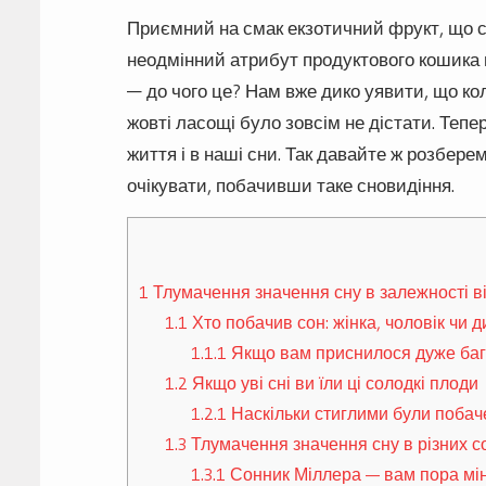
Приємний на смак екзотичний фрукт, що с
неодмінний атрибут продуктового кошика
— до чого це? Нам вже дико уявити, що ко
жовті ласощі було зовсім не дістати. Тепе
життя і в наші сни. Так давайте ж розбере
очікувати, побачивши таке сновидіння.
1
Тлумачення значення сну в залежності в
1.1
Хто побачив сон: жінка, чоловік чи 
1.1.1
Якщо вам приснилося дуже баг
1.2
Якщо уві сні ви їли ці солодкі плоди
1.2.1
Наскільки стиглими були побач
1.3
Тлумачення значення сну в різних с
1.3.1
Сонник Міллера — вам пора мі