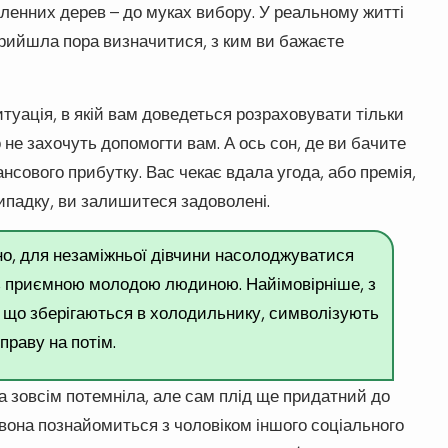
ленних дерев – до муках вибору. У реальному житті
прийшла пора визначитися, з ким ви бажаєте
итуація, в якій вам доведеться розраховувати тільки
бо не захочуть допомогти вам. А ось сон, де ви бачите
ансового прибутку. Вас чекає вдала угода, або премія,
випадку, ви залишитеся задоволені.
но, для незаміжньої дівчини насолоджуватися
 з приємною молодою людиною. Найімовірніше, з
, що зберігаються в холодильнику, символізують
раву на потім.
ка зовсім потемніла, але сам плід ще придатний до
 вона познайомиться з чоловіком іншого соціального