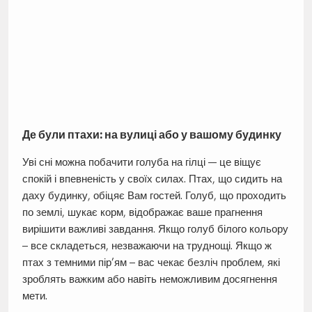
Де були птахи: на вулиці або у вашому будинку
Уві сні можна побачити голуба на гілці — це віщує
спокій і впевненість у своїх силах. Птах, що сидить на
даху будинку, обіцяє Вам гостей. Голуб, що проходить
по землі, шукає корм, відображає ваше прагнення
вирішити важливі завдання. Якщо голуб білого кольору
– все складеться, незважаючи на труднощі. Якщо ж
птах з темними пір’ям – вас чекає безліч проблем, які
зроблять важким або навіть неможливим досягнення
мети.