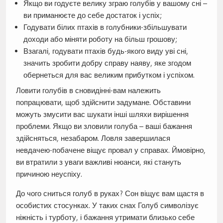
Якщо ви годуєте велику зграю голубів у вашому сні –
ви приманюєте до себе достаток і успіх;
Годувати білих птахів в голубники-збільшувати
доходи або міняти роботу на більш грошову;
Взагалі, годувати птахів будь-якого виду уві сні,
значить зробити добру справу наяву, яке згодом
обернеться для вас великим прибутком і успіхом.
Ловити голубів в сновидінні-вам належить
попрацювати, щоб здійснити задумане. Обставини
можуть змусити вас шукати інші шляхи вирішення
проблеми. Якщо ви зловили голуба – ваші бажання
здійсняться, незабаром. Ловля завершилася
невдачею-побачене віщує провал у справах. Ймовірно,
ви втратили з уваги важливі нюанси, які стануть
причиною неуспіху.
До чого сниться голуб в руках? Сон віщує вам щастя в
особистих стосунках. У таких снах Голуб символізує
ніжність і турботу, і бажання утримати близько себе