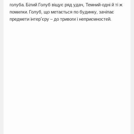
голуба. Білий Голуб віщує ряд удач, Темний-одні й ті ж
помилки. Голуб, що метається по будинку, зачіпає
предмети інтер’єру – до тривоги і неприємностей.