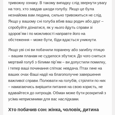
тривожну ознаку. В такому випадку слід звернути увагу
на того, хто завдав шкоди голубу. Якщо це була
незнайома вам людина, сильно тривожиться не слід.
Якщо у вашому сні голуба вбив ваш родич або друг –
спробуйте дізнатися, як у нього йдуть справи зі
здоров’ям і по можливості направте його на
обстеження – може бути, біди вдасться уникнути.
Якщо уві сні ви побачили поранену або загиблу птицю
– вашим планам не судилося збутися. До чого сниться
мертвий голуб з білими пір’ям – ви допустили помилку,
і тепер ваші починання спіткає невдача. Птах гине на
ваших очах-Ваші надії на благополучне завершення
важливої справи. Полювати на голубів, стріляти по них
– намагаючись вирішити питання на свою користь, не
вдавайтеся до хитрощів. Обман може бути розкритий з
усіма неприємними для вас наслідками.
Хто побачив сон: жінка, чоловік, дитина