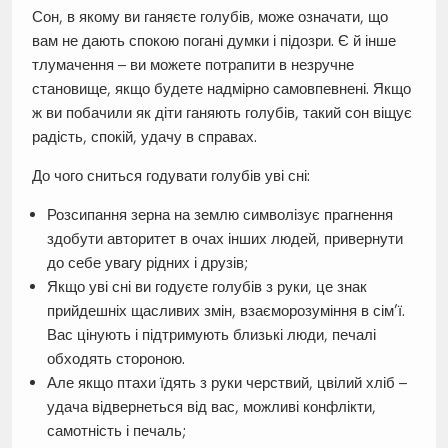
Сон, в якому ви ганяєте голубів, може означати, що
вам не дають спокою погані думки і підозри. Є й інше
тлумачення – ви можете потрапити в незручне
становище, якщо будете надмірно самовпевнені. Якщо
ж ви побачили як діти ганяють голубів, такий сон віщує
радість, спокій, удачу в справах.
До чого сниться годувати голубів уві сні:
Розсипання зерна на землю символізує прагнення
здобути авторитет в очах інших людей, привернути
до себе увагу рідних і друзів;
Якщо уві сні ви годуєте голубів з руки, це знак
прийдешніх щасливих змін, взаєморозуміння в сім’ї.
Вас цінують і підтримують близькі люди, печалі
обходять стороною.
Але якщо птахи їдять з руки черствий, цвілий хліб –
удача відвернеться від вас, можливі конфлікти,
самотність і печаль;