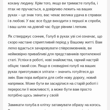
кохану людину. Крім того, якщо ви тримаєте голуба, і
птах не пручається, а довірливо лежить на ваших
руках – це знак того, вас чекає велика удача в справах
і в любові. У вас все буде виходити з першої ж спроби,
і ваш шлях на довгий час буде рівним і легким.
Як стверджує сонник, Голуб в руках уві сні означає, що
скоро настане сприятливий період у Вашому житті. Вам
легко вдається зачаровувати співрозмовників, ви
неймовірно привабливі для представників протилежної
статі. Успіхи в роботі, нові знайомства, гарний настрій
обіцяє такий сон. Якщо в сновидінні голуб на ваших
руках приготувався злітати – значить готуйтеся до
змін. Вам пора вибрати для себе нову дорогу, новий
напрямок. Може бути ви засиділися на старій роботі і
переросли її можливості, а може бути вам просто
потрібно щось змінити у своїй
Замикати голуба в клітку-затамувати образу на когось.