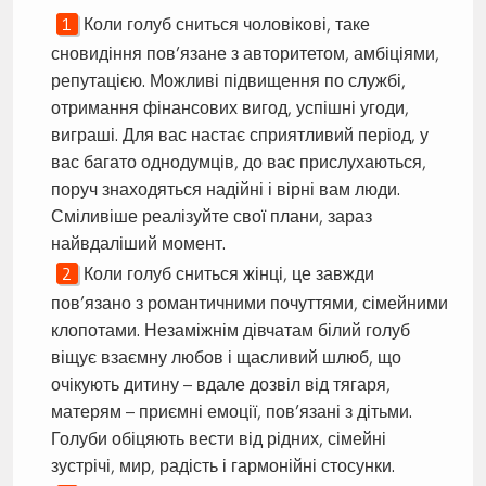
Коли голуб сниться чоловікові, таке
сновидіння пов’язане з авторитетом, амбіціями,
репутацією. Можливі підвищення по службі,
отримання фінансових вигод, успішні угоди,
виграші. Для вас настає сприятливий період, у
вас багато однодумців, до вас прислухаються,
поруч знаходяться надійні і вірні вам люди.
Сміливіше реалізуйте свої плани, зараз
найвдаліший момент.
Коли голуб сниться жінці, це завжди
пов’язано з романтичними почуттями, сімейними
клопотами. Незаміжнім дівчатам білий голуб
віщує взаємну любов і щасливий шлюб, що
очікують дитину – вдале дозвіл від тягаря,
матерям – приємні емоції, пов’язані з дітьми.
Голуби обіцяють вести від рідних, сімейні
зустрічі, мир, радість і гармонійні стосунки.