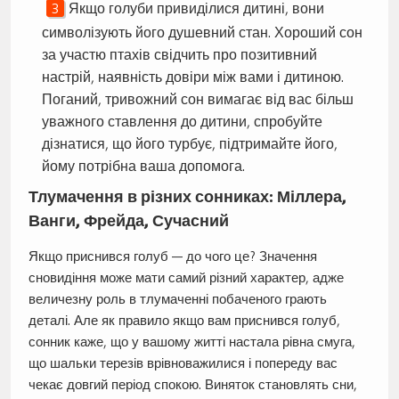
Якщо голуби привиділися дитині, вони
символізують його душевний стан. Хороший сон
за участю птахів свідчить про позитивний
настрій, наявність довіри між вами і дитиною.
Поганий, тривожний сон вимагає від вас більш
уважного ставлення до дитини, спробуйте
дізнатися, що його турбує, підтримайте його,
йому потрібна ваша допомога.
Тлумачення в різних сонниках: Міллера,
Ванги, Фрейда, Сучасний
Якщо приснився голуб — до чого це? Значення
сновидіння може мати самий різний характер, адже
величезну роль в тлумаченні побаченого грають
деталі. Але як правило якщо вам приснився голуб,
сонник каже, що у вашому житті настала рівна смуга,
що шальки терезів врівноважилися і попереду вас
чекає довгий період спокою. Виняток становлять сни,