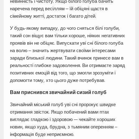
невинність і чистоту. Якщо білого голуба бачить
наречена перед весіллям – їй обіцяні щастя в
сімейному житті, достаток і багато дітей.
У будь-якому випадку, до чого сняться білі голуби,
такий сон віщує вам тільки хороше, ніяких негативних
проявів він не обіцяє. Випускати уві сні білого голуба
на волю – значить жертвувати своїми інтересами
заради близької людини. Такий вчинок принесе вам в
реальності глибоке задоволення. Ви отримаєте заряд
позитивних емоцій від того, що змогли зрозуміти і
допомогти тому, хто цього дуже потребував.
Вам приснився звичайний сизий голуб
Звичайний міський голуб уві сні пророкує швидке
отримання звісток. Якщо побачений вами птах
виглядає гладкою і здоровою — чекайте хороших
новин, якщо худа, брудна, з тьмяним оперенням –
інформація буде неприємною.