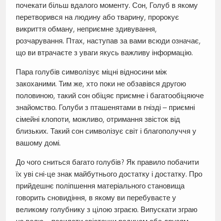
почекати більш вдалого моменту. Сон, Голуб в якому
перетворився на людину або тварину, пророкує
викриття обману, неприємне здивування,
розчарування. Птах, наступав за вами всюди означає,
що ви втрачаєте з уваги якусь важливу інформацію.
Пара голубів символізує міцні відносини між
закоханими. Тим же, хто поки не обзавівся другою
половиною, такий сон обіцяє приємне і багатообіцяюче
знайомство. Голуби з пташенятами в гнізді – приємні
сімейні клопоти, можливо, отримання звісток від
близьких. Такий сон символізує світ і благополуччя у
вашому домі.
До чого сниться багато голубів? Як правило побачити
їх уві сні-це знак майбутнього достатку і достатку. Про
прийдешнє поліпшення матеріального становища
говорить сновидіння, в якому ви перебуваєте у
великому голубнику з цілою зграєю. Випускати зграю