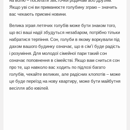
на волю – посилати звісточки родичам або друзям.
Якщо уві сні ви приманюєте голубину зграю – значить
вас чекають приємні новини.
Велика зграя летячих голубів може бути знаком того,
що всі ваші надії збудуться незабаром, потрібно тільки
набратися терпіння. Сон, голуби в якому воркували під
дахом вашого будинку означає, що в сім’ї буде радість
і розуміння. Для молодої сімейної пари такий сон
означає поповнення в сімействі. Якщо вам сниться сон
про те, що навколо вас ходить по підлозі багато
голубів, чекайте великих, але радісних клопотів – може
це буде переїзд на нову квартиру, може бути майбутня
весілля або ювілей.