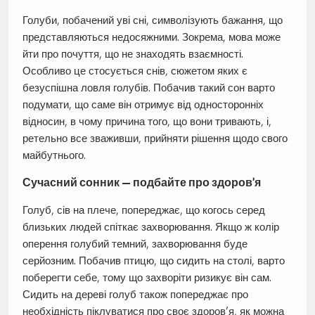
Голуби, побачений уві сні, символізують бажання, що
представляються недосяжними. Зокрема, мова може
йти про почуття, що не знаходять взаємності.
Особливо це стосується снів, сюжетом яких є
безуспішна ловля голубів. Побачив такий сон варто
подумати, що саме він отримує від односторонніх
відносин, в чому причина того, що вони тривають, і,
ретельно все зваживши, прийняти рішення щодо свого
майбутнього.
Сучасний сонник — подбайте про здоров’я
Голуб, сів на плече, попереджає, що когось серед
близьких людей спіткає захворювання. Якщо ж колір
оперення голубий темний, захворювання буде
серйозним. Побачив птицю, що сидить на столі, варто
поберегти себе, тому що захворіти ризикує він сам.
Сидить на дереві голуб також попереджає про
необхідність піклуватися про своє здоров’я, як можна