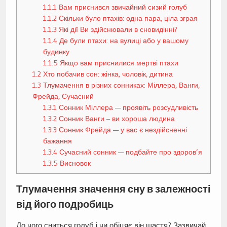
1.1.1
Вам приснився звичайний сизий голуб
1.1.2
Скільки було птахів: одна пара, ціла зграя
1.1.3
Які дії Ви здійснювали в сновидінні?
1.1.4
Де були птахи: на вулиці або у вашому
будинку
1.1.5
Якщо вам приснилися мертві птахи
1.2
Хто побачив сон: жінка, чоловік, дитина
1.3
Тлумачення в різних сонниках: Міллера, Ванги,
Фрейда, Сучасний
1.3.1
Сонник Міллера — проявіть розсудливість
1.3.2
Сонник Ванги – ви хороша людина
1.3.3
Сонник Фрейда — у вас є нездійсненні
бажання
1.3.4
Сучасний сонник — подбайте про здоров’я
1.3.5
Висновок
Тлумачення значення сну в залежності
від його подробиць
До чого сниться голуб і чи обіцяє він щастя? Зазвичай