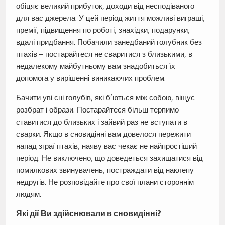
обіцяє великий прибуток, доходи від несподіваного
для вас джерела. У цей період життя можливі виграші,
премії, підвищення по роботі, знахідки, подарунки,
вдалі придбання. Побачили занедбаний голубник без
птахів – постарайтеся не сваритися з близькими, в
недалекому майбутньому вам знадобиться їх
допомога у вирішенні виникаючих проблем.
Бачити уві сні голубів, які б’ються між собою, віщує
розбрат і образи. Постарайтеся більш терпимо
ставитися до близьких і зайвий раз не вступати в
сварки. Якщо в сновидінні вам довелося пережити
напад зграї птахів, наяву вас чекає не найпростіший
період. Не виключено, що доведеться захищатися від
помилкових звинувачень, постраждати від наклепу
недругів. Не розповідайте про свої плани стороннім
людям.
Які дії Ви здійснювали в сновидінні?