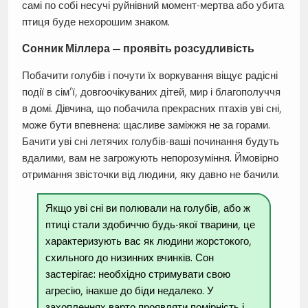
самі по собі несучі руйнівний момент-мертва або убита
птиця буде нехорошим знаком.
Сонник Міллера — проявіть розсудливість
Побачити голубів і почути їх воркування віщує радісні
події в сім’ї, довгоочікуваних дітей, мир і благополуччя
в домі. Дівчина, що побачила прекрасних птахів уві сні,
може бути впевнена: щасливе заміжжя не за горами.
Бачити уві сні летячих голубів-ваші починання будуть
вдалими, вам не загрожують непорозуміння. Ймовірно
отримання звісточки від людини, яку давно не бачили.
Якщо уві сні ви полювали на голубів, або ж
птиці стали здобиччю будь-якої тварини, це
характеризують вас як людини жорстокого,
схильного до низинних вчинків. Сон
застерігає: необхідно стримувати свою
агресію, інакше до біди недалеко. У
захопленнях варто проявляти помірність і