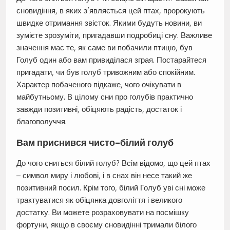
сновидіння, в яких з’являється цей птах, пророкують
швидке отримання звісток. Якими будуть новини, ви
зумієте зрозуміти, пригадавши подробиці сну. Важливе
значення має те, як саме ви побачили птицю, був
Голуб один або вам привиділася зграя. Постарайтеся
пригадати, чи був голуб тривожним або спокійним.
Характер побаченого підкаже, чого очікувати в
майбутньому. В цілому сни про голубів практично
завжди позитивні, обіцяють радість, достаток і
благополуччя.
Вам приснився чисто–білий голуб
До чого сниться білий голуб? Всім відомо, що цей птах
– символ миру і любові, і в снах він несе такий же
позитивний посил. Крім того, білий Голуб уві сні може
трактуватися як обіцянка довголіття і великого
достатку. Ви можете розраховувати на посмішку
фортуни, якщо в своєму сновидінні тримали білого