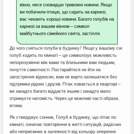
вікно, несе сновидцю тривожні новини. Якщо
ви побачили птицю, що сидить на карнизі,
вас чекають хороші новини. Багато голубів на
карнизі за вашим вікном – символ
майбутнього сімейного свята, застілля.
До чого сняться голуби в будинку? Якщо у вашому сні
голуб ходить по кімнаті – це символізує можливість
непорозуміння між вами та близькими вам людьми,
почуття самотності. Постарайтеся не йти на
загострення відносин, вам не варто залишатися без
підтримки рідних і друзів. Птах ховається в квартирі –
ви занадто багато віддаєте іншим і занадто мало
отримуєте натомість. Через це можливі часті образи,
втома.
Як стверджує сонник, Голуб в будинку, що літає по
кімнаті, означає повторення в житті ситуацій, радісних
або неприємних в залежності від кольору оперення