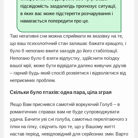
підсвідомість заздалегідь прогнозує ситуації,
в яких вас може підстерегти розчарування і
намагається попередити про це.
Такі негативні сни можна сприймати як вказівку на те,
що ваш психологічний стан залишає бажати кращого, і
було б непогано вжити заходів до його стабілізації.
Непогано було б взяти відпустку, здійснити поїздку
вашої мрії, може бути відвідати далеко живучих друзів
– гарний будь-який спосіб розвіятися і відволіктися від
неприємних проблем.
Скільки було птахів: одна пара, ціла зграя
Якщо Вам приснився самотній воркуючий Голуб – в
романтичних справах вам не буде супроводжувати
удача. Бачити уві сні голуба, самотньо перелітаючого з
гілки на гілку, свідчить про те, що у Вашому житті
настав період, невідповідний для серйозних змін. Варто