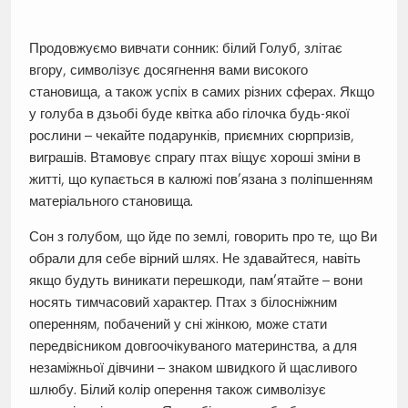
Продовжуємо вивчати сонник: білий Голуб, злітає
вгору, символізує досягнення вами високого
становища, а також успіх в самих різних сферах. Якщо
у голуба в дзьобі буде квітка або гілочка будь-якої
рослини – чекайте подарунків, приємних сюрпризів,
виграшів. Втамовує спрагу птах віщує хороші зміни в
житті, що купається в калюжі пов’язана з поліпшенням
матеріального становища.
Сон з голубом, що йде по землі, говорить про те, що Ви
обрали для себе вірний шлях. Не здавайтеся, навіть
якщо будуть виникати перешкоди, пам’ятайте – вони
носять тимчасовий характер. Птах з білосніжним
оперенням, побачений у сні жінкою, може стати
передвісником довгоочікуваного материнства, а для
незаміжньої дівчини – знаком швидкого й щасливого
шлюбу. Білий колір оперення також символізує