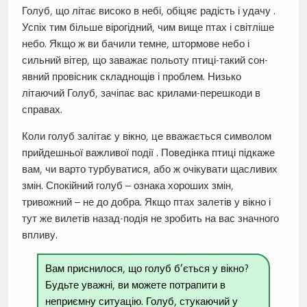
Голуб, що літає високо в небі, обіцяє радість і удачу .
Успіх тим більше вірогідний, чим вище птах і світліше
небо. Якщо ж ви бачили темне, штормове небо і
сильний вітер, що заважає польоту птиці-такий сон-
явний провісник складнощів і проблем. Низько
літаючий Голуб, зачіпає вас крилами-перешкоди в
справах.
Коли голуб залітає у вікно, це вважається символом
прийдешньої важливої події . Поведінка птиці підкаже
вам, чи варто турбуватися, або ж очікувати щасливих
змін. Спокійний голуб – ознака хороших змін,
тривожний – не до добра. Якщо птах залетів у вікно і
тут же вилетів назад-подія не зробить на вас значного
впливу.
Вам приснилося, що голуб б’ється у вікно?
Будьте уважні, ви можете потрапити в
неприємну ситуацію. Голуб, стукаючий у