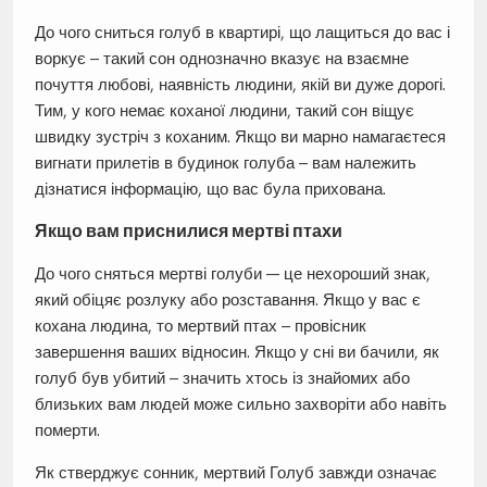
До чого сниться голуб в квартирі, що лащиться до вас і
воркує – такий сон однозначно вказує на взаємне
почуття любові, наявність людини, якій ви дуже дорогі.
Тим, у кого немає коханої людини, такий сон віщує
швидку зустріч з коханим. Якщо ви марно намагаєтеся
вигнати прилетів в будинок голуба – вам належить
дізнатися інформацію, що вас була прихована.
Якщо вам приснилися мертві птахи
До чого сняться мертві голуби — це нехороший знак,
який обіцяє розлуку або розставання. Якщо у вас є
кохана людина, то мертвий птах – провісник
завершення ваших відносин. Якщо у сні ви бачили, як
голуб був убитий – значить хтось із знайомих або
близьких вам людей може сильно захворіти або навіть
померти.
Як стверджує сонник, мертвий Голуб завжди означає