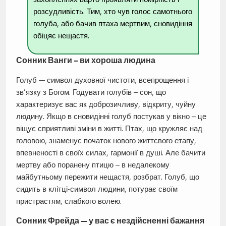
розсудливість. Тим, хто чув голос самотнього
голуба, або бачив птаха мертвим, сновидіння
обіцяє нещастя.
Сонник Ванги – ви хороша людина
Голуб — символ духовної чистоти, всепрощення і
зв’язку з Богом. Годувати голубів – сон, що
характеризує вас як доброзичливу, відкриту, чуйну
людину. Якщо в сновидінні голуб постукав у вікно – це
віщує сприятливі зміни в житті. Птах, що кружляє над
головою, знаменує початок нового життєвого етапу,
впевненості в своїх силах, гармонії в душі. Але бачити
мертву або поранену птицю – в недалекому
майбутньому пережити нещастя, розбрат. Голуб, що
сидить в клітці-символ людини, потурає своїм
пристрастям, слабкого волею.
Сонник Фрейда — у вас є нездійсненні бажання