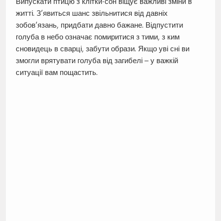
Випускати птицю з клітки-сон віщує важливі зміни в
житті. З’явиться шанс звільнитися від давніх
зобов’язань, придбати давно бажане. Відпустити
голуба в небо означає помиритися з тими, з ким
сновидець в сварці, забути образи. Якщо уві сні ви
змогли врятувати голуба від загибелі – у важкій
ситуації вам пощастить.