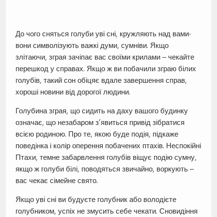
До чого сняться голуби уві сні, кружляють над вами-
вони символізують важкі думи, сумніви. Якщо
злітаючи, зграя зачіпає вас своїми крилами – чекайте
перешкод у справах. Якщо ж ви побачили зграю білих
голубів, такий сон обіцяє вдале завершення справ,
хороші новини від дорогої людини.
Голубина зграя, що сидить на даху вашого будинку
означає, що незабаром з’явиться привід зібратися
всією родиною. Про те, якою буде подія, підкаже
поведінка і колір оперення побачених птахів. Неспокійні
Птахи, темне забарвлення голубів віщує подію сумну,
якщо ж голуби білі, поводяться звичайно, воркують –
вас чекає сімейне свято.
Якщо уві сні ви будуєте голубник або володієте
голубником, успіх не змусить себе чекати. Сновидіння