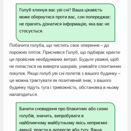
Голуб клюнув вас уві сні? Ваша цікавість
може обернутися проти вас, сон попереджає:
не прагніть дізнатися інформацію, яка вас не
стосується.
Побачити голуба, що чистить своє оперення – до
порожніх пліток. Приснився Голуб, що підбирає крихти-
це провісник необдуманих витрат. Будьте уважні, щоб
не попастися на виверти шахраїв, уникайте спонтанних
покупок. Якщо голуб уві сні полетів з вашого будинку –
це можна трактувати як позитивний знак, з вашого
будинку підуть туга і тривожність, обстановка в ньому
налагодиться.
Бачити сновидіння про блакитних або сизих
голубів, значить, випробувати в
найближчому майбутньому якісь неприємні
емоції, впасти в депресію або тугу. Ваша