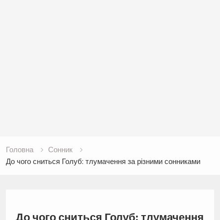
Головна
Сонник
До чого сниться Голуб: тлумачення за різними сонниками
До чого сниться Голуб: тлумачення