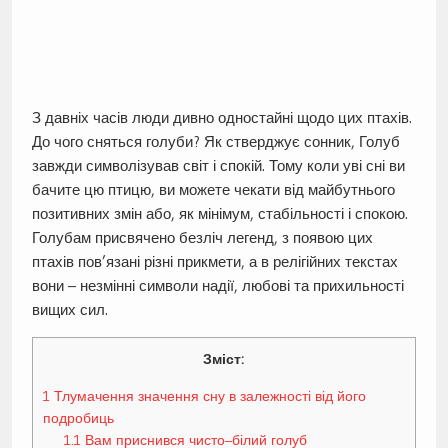
З давніх часів люди дивно одностайні щодо цих птахів.
До чого сняться голуби? Як стверджує сонник, Голуб
завжди символізував світ і спокій. Тому коли уві сні ви
бачите цю птицю, ви можете чекати від майбутнього
позитивних змін або, як мінімум, стабільності і спокою.
Голубам присвячено безліч легенд, з появою цих
птахів пов’язані різні прикмети, а в релігійних текстах
вони – незмінні символи надії, любові та прихильності
вищих сил.
Зміст:
1
Тлумачення значення сну в залежності від його
подробиць
1.1
Вам приснився чисто–білий голуб