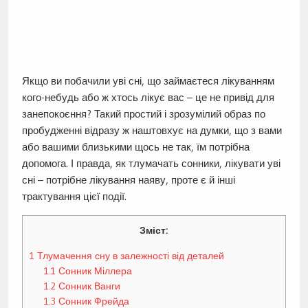
Якщо ви побачили уві сні, що займаєтеся лікуванням
кого-небудь або ж хтось лікує вас – це не привід для
занепокоєння? Такий простий і зрозумілий образ по
пробудженні відразу ж наштовхує на думки, що з вами
або вашими близькими щось не так, їм потрібна
допомога. І правда, як тлумачать сонники, лікувати уві
сні – потрібне лікування наяву, проте є й інші
трактування цієї події.
Зміст:
1
Тлумачення сну в залежності від деталей
1.1
Сонник Міллера
1.2
Сонник Ванги
1.3
Сонник Фрейда