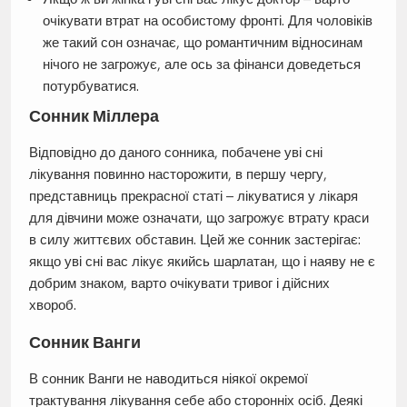
очікувати втрат на особистому фронті. Для чоловіків
же такий сон означає, що романтичним відносинам
нічого не загрожує, але ось за фінанси доведеться
потурбуватися.
Сонник Міллера
Відповідно до даного сонника, побачене уві сні
лікування повинно насторожити, в першу чергу,
представниць прекрасної статі – лікуватися у лікаря
для дівчини може означати, що загрожує втрату краси
в силу життєвих обставин. Цей же сонник застерігає:
якщо уві сні вас лікує якийсь шарлатан, що і наяву не є
добрим знаком, варто очікувати тривог і дійсних
хвороб.
Сонник Ванги
В сонник Ванги не наводиться ніякої окремої
трактування лікування себе або сторонніх осіб. Деякі