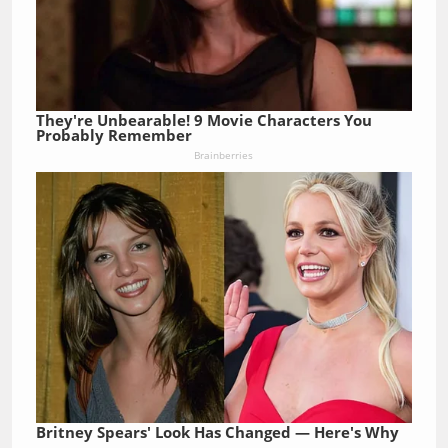
They're Unbearable! 9 Movie Characters You
Probably Remember
Brainberries
Britney Spears' Look Has Changed — Here's Why