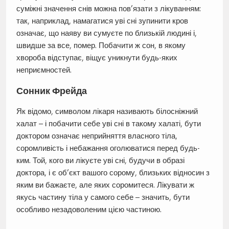
суміжні значення снів можна пов’язати з лікуванням:
так, наприклад, намагатися уві сні зупинити кров
означає, що наяву ви сумуєте по близькій людині і,
швидше за все, помер. Побачити ж сон, в якому
хвороба відступає, віщує уникнути будь-яких
неприємностей.
Сонник Фрейда
Як відомо, символом лікаря називають білосніжний
халат – і побачити себе уві сні в такому халаті, бути
доктором означає неприйняття власного тіла,
соромливість і небажання оголюватися перед будь-
ким. Той, кого ви лікуєте уві сні, будучи в образі
доктора, і є об’єкт вашого сорому, близьких відносин з
яким ви бажаєте, але яких соромитеся. Лікувати ж
якусь частину тіла у самого себе – значить, бути
особливо незадоволеним цією частиною.