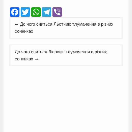
Facebook
Twitter
WhatsApp
Telegram
Viber
Навігація
До чого сниться Льотчик: тлумачення в різних
записів
сонниках
До чого сниться Лісовик: тлумачення в різних
сонниках