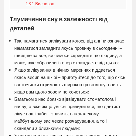
1.3.1
Висновок
Тлумачення сну в залежності від
деталей
Так, намагатися вилікувати когось від ангіни означає
намагатися загладити якусь провину в сьогоденні –
швидше за все, ви чимось скривдите цю людину, а
може, вже образили і тепер страждаєте від цього;
Якщо ж лікування в нічних мареннях піддається
якась висип на шкірі – приготуйтеся до того, що якісь
ваші вчинки отримають широкого розголосу, навіть
якщо вам цього зовсім не хочеться;
Багатьом з нас боязко відвідувати стоматолога і
наяву, а вже якщо уві сні привидиться, що дантист
лікує ваші зуби – значить, в недалекому
майбутньому вас чекає розчарування, а то і
скандали з близькими людьми;
Якщо ж ви жінка і уві сні вас лікує доктор – варто