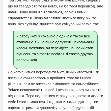
Той сон, міст через річку в якому був міцним, свідчить,
що ви твердо стоїте на ногах, не боїтеся перешкод, але
навіть якщо вони й з’являються, легко з ними
справляєтеся. Якщо ви затіяли якусь велику річ, то
воно, без сумніву, принесе вам очікуваний результат.
У стосунках з коханою людиною також все
стабільно. Якщо ви не одружені, найближчим
часом, можливо, ви перейдете на новий етап
відносин та зіграєте весілля зі своєю другою
половинкою.
До чого сниться переходити міст, який хитається? Ви
постійно сумніваєтесь у прийнятті того чи іншого
рішення, вам не вистачає сміливості та самостійності.
Звідси невпевненість в собі і незнання , чого ви хочете
від життя. Пора подивитися страху в очі, почати долати
себе і свої комплекси, і тоді життя налагодиться, і ви
нарешті отримали довгоочікувану свободу і спокій.