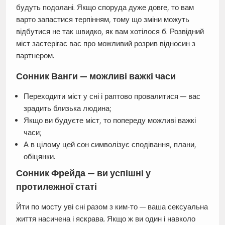
будуть подолані. Якщо споруда дуже довге, то вам
варто запастися терпінням, тому що зміни можуть
відбутися не так швидко, як вам хотілося б. Розвідний
міст застерігає вас про можливий розрив відносин з
партнером.
Сонник Ванги — можливі важкі часи
Переходити міст у сні і раптово провалитися — вас
зрадить близька людина;
Якщо ви будуєте міст, то попереду можливі важкі
часи;
А в цілому цей сон символізує сподівання, плани,
обіцянки.
Сонник Фрейда — ви успішні у
протилежної статі
Йти по мосту уві сні разом з ким-то — ваша сексуальна
життя насичена і яскрава. Якщо ж ви один і навколо