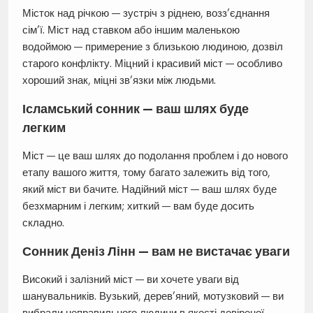
Місток над річкою — зустріч з ріднею, возз’єднання
сім’ї. Міст над ставком або іншим маленькою
водоймою — примерение з близькою людиною, дозвіл
старого конфлікту. Міцний і красивий міст — особливо
хороший знак, міцні зв’язки між людьми.
Ісламський сонник — ваш шлях буде
легким
Міст — це ваш шлях до подолання проблем і до нового
етапу вашого життя, тому багато залежить від того,
який міст ви бачите. Надійний міст — ваш шлях буде
безхмарним і легким; хиткий — вам буде досить
складно.
Сонник Деніз Лінн — вам не вистачає уваги
Високий і залізний міст — ви хочете уваги від
шанувальників. Вузький, дерев’яний, мотузковий — ви
вибрали неправильного людини в якості довіреної