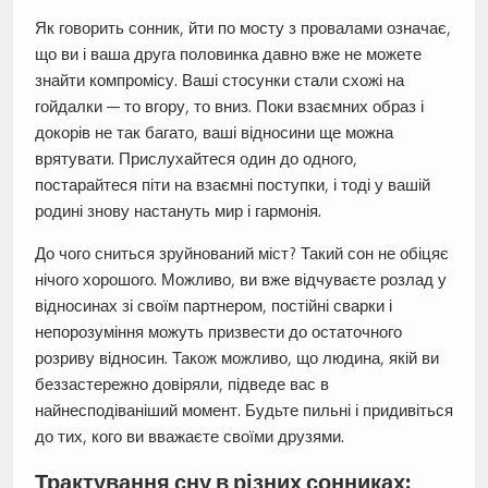
Як говорить сонник, йти по мосту з провалами означає,
що ви і ваша друга половинка давно вже не можете
знайти компромісу. Ваші стосунки стали схожі на
гойдалки — то вгору, то вниз. Поки взаємних образ і
докорів не так багато, ваші відносини ще можна
врятувати. Прислухайтеся один до одного,
постарайтеся піти на взаємні поступки, і тоді у вашій
родині знову настануть мир і гармонія.
До чого сниться зруйнований міст? Такий сон не обіцяє
нічого хорошого. Можливо, ви вже відчуваєте розлад у
відносинах зі своїм партнером, постійні сварки і
непорозуміння можуть призвести до остаточного
розриву відносин. Також можливо, що людина, якій ви
беззастережно довіряли, підведе вас в
найнесподіваніший момент. Будьте пильні і придивіться
до тих, кого ви вважаєте своїми друзями.
Трактування сну в різних сонниках: