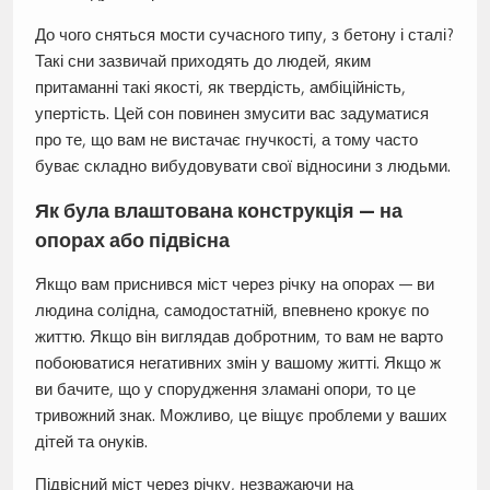
До чого сняться мости сучасного типу, з бетону і сталі?
Такі сни зазвичай приходять до людей, яким
притаманні такі якості, як твердість, амбіційність,
упертість. Цей сон повинен змусити вас задуматися
про те, що вам не вистачає гнучкості, а тому часто
буває складно вибудовувати свої відносини з людьми.
Як була влаштована конструкція — на
опорах або підвісна
Якщо вам приснився міст через річку на опорах — ви
людина солідна, самодостатній, впевнено крокує по
життю. Якщо він виглядав добротним, то вам не варто
побоюватися негативних змін у вашому житті. Якщо ж
ви бачите, що у спорудження зламані опори, то це
тривожний знак. Можливо, це віщує проблеми у ваших
дітей та онуків.
Підвісний міст через річку, незважаючи на