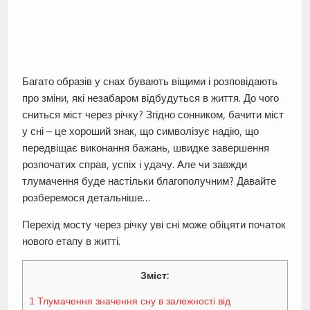
Багато образів у снах бувають віщими і розповідають
про зміни, які незабаром відбудуться в життя. До чого
сниться міст через річку? Згідно сонником, бачити міст
у сні – це хороший знак, що символізує надію, що
передвіщає виконання бажань, швидке завершення
розпочатих справ, успіх і удачу. Але чи завжди
тлумачення буде настільки благополучним? Давайте
розберемося детальніше…
Перехід мосту через річку уві сні може обіцяти початок
нового етапу в житті.
Зміст:
1
Тлумачення значення сну в залежності від