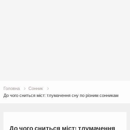
Головна
Сонник
До чого сниться міст: тлумачення сну по різним сонникам
До чого сниться міст: тлумачення