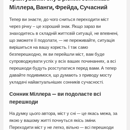
Міллера, Ванги, Фрейда, Сучасний
Тепер ви знаєте, до чого сниться переходити міст
через річку – це хороший знак. Якщо зараз ви
знаходитесь в складній життєвій ситуації, не впевнені,
що зможете її подолати, — не переживайте, ситуація
вирішиться на вашу користь. І так само
безперешкодно, як ви перейшли міст, вам буде
супроводжувати успіх у всіх ваших починаннях, а всі
перешкоди будуть розступатися перед вами. А тепер
давайте подивимося, що думають з приводу мосту
укладачі найактуальніших сонників сучасності.
Сонник Міллера — ви подолаєте всі
перешкоди
На думку цього автора, міст у сні — це якась межа, за
якою у вашому житті почнуться якісь зміни.
Переходити міст у не легко, вільно — всі перешкоди