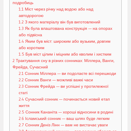
подробиць
1.1
Міст через річку над водою або над
автодорогою
1.2
З якого матеріалу він був виготовлений
1.3
Як була влаштована конструкція — на опорах
або підвісна
1.4
Яким був міст: широким або вузьким, довгим
або коротким
1.5
Був міст цілим і міцним або кволим і хистким
2
Трактування сну в різних сонниках: Міллера, Ванги,
Фрейда, Сучасний
2.1
Сонник Міллера — ви подолаєте всі перешкоди
2.2
Сонник Ванги — можливі важкі часи
2.3
Сонник Фрейда — ви успішні у протилежної
статі
2.4
Сучасний сонник — починається новий етап
життя
2.5
Сонник Кананіта — хороші відносини в родині
2.6
Ісламський сонник — ваш шлях буде легким
2.7
Сонник Деніз Лінн — вам не вистачає уваги