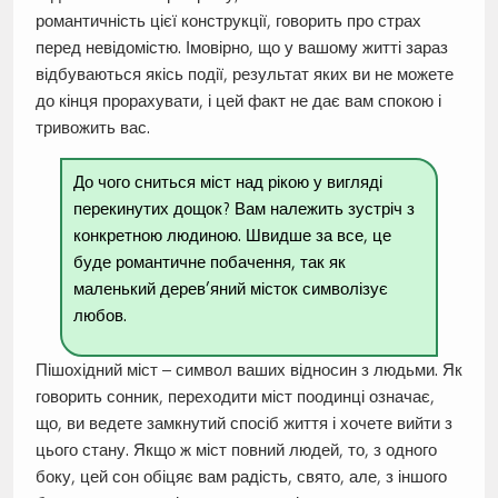
романтичність цієї конструкції, говорить про страх
перед невідомістю. Імовірно, що у вашому житті зараз
відбуваються якісь події, результат яких ви не можете
до кінця прорахувати, і цей факт не дає вам спокою і
тривожить вас.
До чого сниться міст над рікою у вигляді
перекинутих дощок? Вам належить зустріч з
конкретною людиною. Швидше за все, це
буде романтичне побачення, так як
маленький дерев’яний місток символізує
любов.
Пішохідний міст – символ ваших відносин з людьми. Як
говорить сонник, переходити міст поодинці означає,
що, ви ведете замкнутий спосіб життя і хочете вийти з
цього стану. Якщо ж міст повний людей, то, з одного
боку, цей сон обіцяє вам радість, свято, але, з іншого