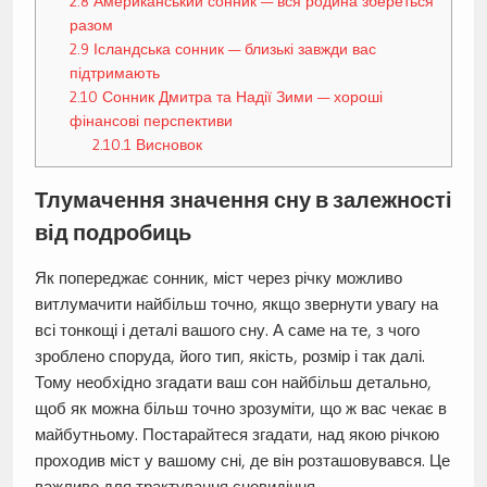
2.8
Американський сонник — вся родина збереться
разом
2.9
Ісландська сонник — близькі завжди вас
підтримають
2.10
Сонник Дмитра та Надії Зими — хороші
фінансові перспективи
2.10.1
Висновок
Тлумачення значення сну в залежності
від подробиць
Як попереджає сонник, міст через річку можливо
витлумачити найбільш точно, якщо звернути увагу на
всі тонкощі і деталі вашого сну. А саме на те, з чого
зроблено споруда, його тип, якість, розмір і так далі.
Тому необхідно згадати ваш сон найбільш детально,
щоб як можна більш точно зрозуміти, що ж вас чекає в
майбутньому. Постарайтеся згадати, над якою річкою
проходив міст у вашому сні, де він розташовувався. Це
важливо для трактування сновидіння.