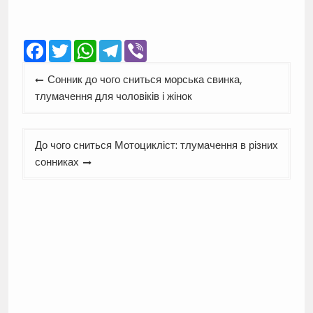
Facebook
Twitter
WhatsApp
Telegram
Viber
Навігація
Сонник до чого сниться морська свинка,
записів
тлумачення для чоловіків і жінок
До чого сниться Мотоцикліст: тлумачення в різних
сонниках