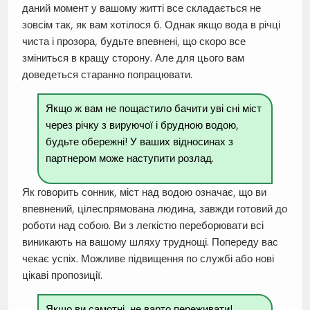
даний момент у вашому житті все складається не
зовсім так, як вам хотілося б. Однак якщо вода в річці
чиста і прозора, будьте впевнені, що скоро все
зміниться в кращу сторону. Але для цього вам
доведеться старанно попрацювати.
Якщо ж вам не пощастило бачити уві сні міст
через річку з вируючої і брудною водою,
будьте обережні! У ваших відносинах з
партнером може наступити розлад.
Як говорить сонник, міст над водою означає, що ви
впевнений, цілеспрямована людина, завжди готовий до
роботи над собою. Ви з легкістю переборювати всі
виникають на вашому шляху труднощі. Попереду вас
чекає успіх. Можливе підвищення по службі або нові
цікаві пропозиції.
Якщо ви самотні, не варто переживати!