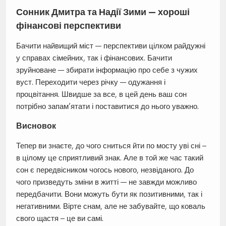
Сонник Дмитра та Надії Зими — хороші
фінансові перспективи
Бачити найвищий міст — перспективи цілком райдужні
у справах сімейних, так і фінансових. Бачити
зруйноване — збирати інформацію про себе з чужих
вуст. Переходити через річку — одужання і
процвітання. Швидше за все, в цей день ваш сон
потрібно запам’ятати і поставитися до нього уважно.
Висновок
Тепер ви знаєте, до чого сниться йти по мосту уві сні –
в цілому це сприятливий знак. Але в той же час такий
сон є передвісником чогось нового, незвіданого. До
чого призведуть зміни в житті — не завжди можливо
передбачити. Вони можуть бути як позитивними, так і
негативними. Вірте снам, але не забувайте, що коваль
свого щастя – це ви самі.