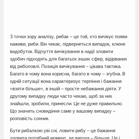
З точки зору аналізу, рибак – це той, хто вичікує появи
наживи, риби. Він чекає, підвернеться випадок, клюне
видобуток. Відчуття вичікування в надії зловити
здобич підходять для багатьох інших сфер, відірваних
від риболовлі. Позиція вичікування – цікава тактика.
Багато в чому вона корисна, багато в чому – згубна. В
одній ситуації вона характеризує терпіння і бажання
«взяти більше», в іншій – просте небажання діяти. У
другому випадку люди часто чекаю, щоб за них
знайшли, зробили, принесли. Це не дуже правильно.
Що значить сновидіння саме у вашому випадку –
розповість сонник.
Бути рибалкою уві сні, ловити рибу – це бажання
зловити потрібний момент, де вигода – більше. Це і