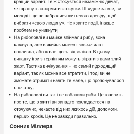
кращий варіант. Те ж стосується незаміжніх дівчат,
які прагнуть оформити стосунки. Швидше за все, ви
молоді і ще не набралися життєвого досвіду, щоб
вибрати «свою людину». Не квапте події, інакше
проблем не уникнути;
На риболовлі ви майже впіймали рибу, вона
клюнула, але в якийсь момент відскочила і
попливла, або ж вас щось відволікло. В цьому
випадку ігри з терпінням можуть зіграти з вами злий
жарт. Тактика вичікування – не самий підходящий
варіант, так як можна все втратити, і тоді ви не
зможете отримати навіть те мале, що пропонувалося
спочатку;
На риболовлі ви так і не побачили риби. Це говорить
про те, що в житті ви занадто покладаєтеся на
оточуючих, чекаєте від них якихось дій, допомоги,
перших кроків. Це не завжди правильно.
Сонник Міллера