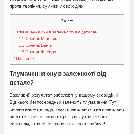
прояв терпіння, сумніви у своїх діях.
Зміст:
1
Тлумачення сну в залежності від деталей
1.1
Сонник Міллера
1.2
Сонник Ванги
1.3
Сонник Фрейда
2
Висновок
Тлумачення сну в залежності від
деталей
Важливий результат риболовлі у вашому сновидінні.
Від нього безпосередньо залежить тлумачення. Тут
сновидіння – це рада, знак, правильно чи не правильно
ви дієте в тій чи іншій сфері. Прислухайтеся до
сонником, і точно не пропустіть свою «рибку»!