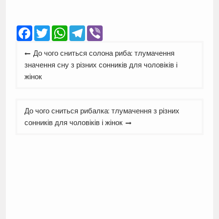
Facebook
Twitter
WhatsApp
Telegram
Viber
Навігація
До чого сниться солона риба: тлумачення
записів
значення сну з різних сонників для чоловіків і
жінок
До чого сниться рибалка: тлумачення з різних
сонників для чоловіків і жінок