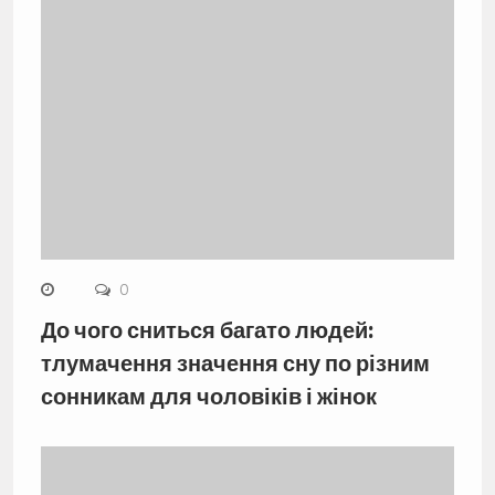
0
До чого сниться багато людей:
тлумачення значення сну по різним
сонникам для чоловіків і жінок