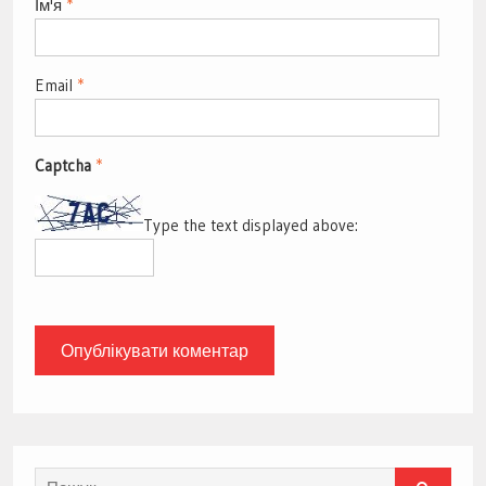
Ім'я
*
Email
*
Captcha
*
Type the text displayed above:
Search