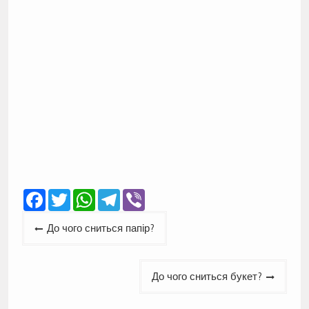
Facebook
Twitter
WhatsApp
Telegram
Viber
Навігація
До чого сниться папір?
записів
До чого сниться букет?