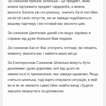
За сонником Фрейда
: Шпилька – це предмет, яким
можна підтримати предмет гардероба, а можна
вколоти. Бачити уві сні шпильку, значить бути постійно
на вістрі своїх почуттів, які не завжди подобаються
вашому партнеру і він готовий вас вколоти цим.
За сонником Цвєткова
: даний сон віщує підніжку в
справах від дуже близької Вам людини.
За сонником Хассе
: Вас оточують пліткарі, які чекають
моменту звалити вас і зайняти ваше місце.
За Езотеричним Сонником
: Шпильки можуть бути
дешевими і дуже дорогими, але від цього не
змінюється їх призначення, яке завжди однаково. Якщо
сниться шпилька, тоді варто очікувати ситуацію, в якій
ви ні як не зможете самостійно знайти вихід і будете
змушені звернутися за допомогою.