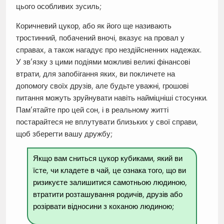
цього особливих зусиль;
Коричневий цукор, або як його ще називають
тростинний, побачений вночі, вказує на провал у
справах, а також нагадує про нездійсненних надежах.
У зв’язку з цими подіями можливі великі фінансові
втрати, для запобігання яких, ви покличете на
допомогу своїх друзів, але будьте уважні, грошові
питання можуть зруйнувати навіть найміцніші стосунки.
Пам’ятайте про цей сон, і в реальному житті
постарайтеся не вплутувати близьких у свої справи,
щоб зберегти вашу дружбу;
Якщо вам сниться цукор кубиками, який ви
їсте, чи кладете в чай, це ознака того, що ви
ризикуєте залишитися самотньою людиною,
втратити розташування родичів, друзів або
розірвати відносини з коханою людиною;