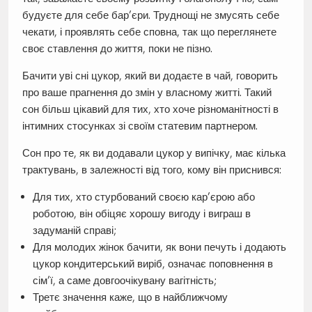
будуєте для себе бар’єри. Труднощі не змусять себе
чекати, і проявлять себе сповна, так що переглянете
своє ставлення до життя, поки не пізно.
Бачити уві сні цукор, який ви додаєте в чай, говорить
про ваше прагнення до змін у власному житті. Такий
сон більш цікавий для тих, хто хоче різноманітності в
інтимних стосунках зі своїм статевим партнером.
Сон про те, як ви додавали цукор у випічку, має кілька
трактувань, в залежності від того, кому він приснився:
Для тих, хто стурбований своєю кар’єрою або
роботою, він обіцяє хорошу вигоду і виграш в
задуманій справі;
Для молодих жінок бачити, як вони печуть і додають
цукор кондитерський виріб, означає поповнення в
сім’ї, а саме довгоочікувану вагітність;
Третє значення каже, що в найближчому