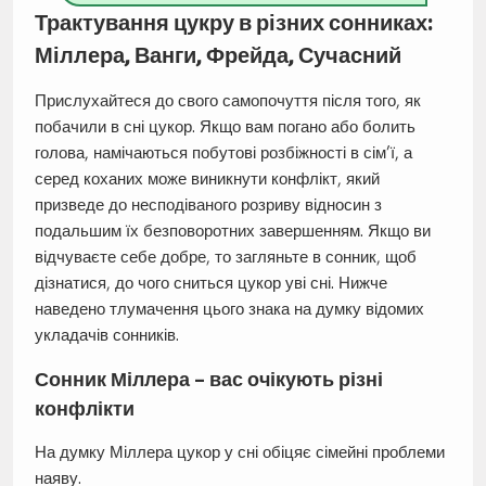
Трактування цукру в різних сонниках:
Міллера, Ванги, Фрейда, Сучасний
Прислухайтеся до свого самопочуття після того, як
побачили в сні цукор. Якщо вам погано або болить
голова, намічаються побутові розбіжності в сім’ї, а
серед коханих може виникнути конфлікт, який
призведе до несподіваного розриву відносин з
подальшим їх безповоротних завершенням. Якщо ви
відчуваєте себе добре, то загляньте в сонник, щоб
дізнатися, до чого сниться цукор уві сні. Нижче
наведено тлумачення цього знака на думку відомих
укладачів сонників.
Сонник Міллера – вас очікують різні
конфлікти
На думку Міллера цукор у сні обіцяє сімейні проблеми
наяву.