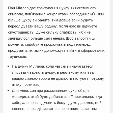
Пан Міллер дає трактування цукру як негативного
символу, пов’язаній з конфліктами всередині сім’ї. Чим
більше цукру ви бачите, тим довше вони будуть
переслідувати вашу родину, після чого ви відчуєте
спустошеність і дуже сильну слабкість, ніби не
залишилося більше сил і енергії. Щоб запобігти ці
моменти, спробуйте прорахувати події наперед
продумати, які зміни допоможуть вийти зі сформованих
труднощів.
На думку Міллера, коли уві сні ви намагаєтеся
з’ясувати вартість цукру, в реальному житті за
вашою спиною вороги не дрімають і готують потужну
атаку проти вас;
Для жінок сон про рассыпанном цукрі обіцяє
молодика, який буде добиватися її прихильності до
себе, але вона відмовить йому і дуже даремно, цей
хлопець справді виявиться непоганим варіантом;