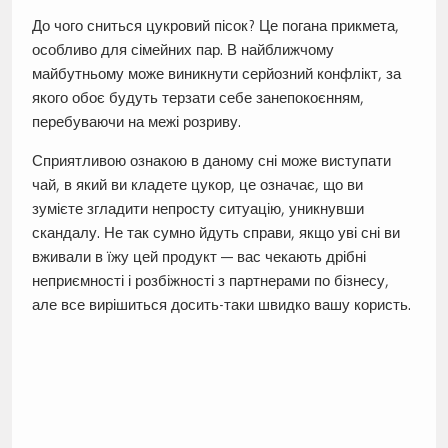
До чого сниться цукровий пісок? Це погана прикмета,
особливо для сімейних пар. В найближчому
майбутньому може виникнути серйозний конфлікт, за
якого обоє будуть терзати себе занепокоєнням,
перебуваючи на межі розриву.
Сприятливою ознакою в даному сні може виступати
чай, в який ви кладете цукор, це означає, що ви
зумієте згладити непросту ситуацію, уникнувши
скандалу. Не так сумно йдуть справи, якщо уві сні ви
вживали в їжу цей продукт — вас чекають дрібні
неприємності і розбіжності з партнерами по бізнесу,
але все вирішиться досить-таки швидко вашу користь.