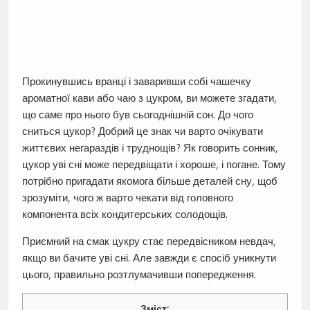
Прокинувшись вранці і заваривши собі чашечку
ароматної кави або чаю з цукром, ви можете згадати,
що саме про нього був сьогоднішній сон. До чого
сниться цукор? Добрий це знак чи варто очікувати
життєвих негараздів і труднощів? Як говорить сонник,
цукор уві сні може передвіщати і хороше, і погане. Тому
потрібно пригадати якомога більше деталей сну, щоб
зрозуміти, чого ж варто чекати від головного
компонента всіх кондитерських солодощів.
Приємний на смак цукру стає передвісником невдач,
якщо ви бачите уві сні. Але завжди є спосіб уникнути
цього, правильно розтлумачивши попередження.
Зміст: