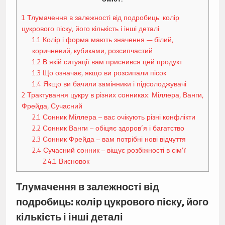
1
Тлумачення в залежності від подробиць: колір
цукрового піску, його кількість і інші деталі
1.1
Колір і форма мають значення — білий,
коричневий, кубиками, розсипчастий
1.2
В якій ситуації вам приснився цей продукт
1.3
Що означає, якщо ви розсипали пісок
1.4
Якщо ви бачили замінники і підсолоджувачі
2
Трактування цукру в різних сонниках: Міллера, Ванги,
Фрейда, Сучасний
2.1
Сонник Міллера – вас очікують різні конфлікти
2.2
Сонник Ванги – обіцяє здоров’я і багатство
2.3
Сонник Фрейда – вам потрібні нові відчуття
2.4
Сучасний сонник – віщує розбіжності в сім’ї
2.4.1
Висновок
Тлумачення в залежності від
подробиць: колір цукрового піску, його
кількість і інші деталі