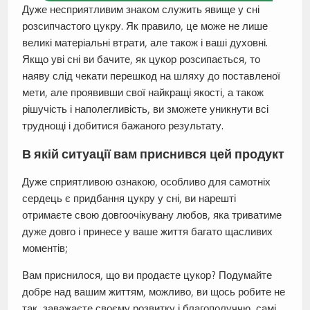
Дуже несприятливим знаком служить явище у сні
розсипчастого цукру. Як правило, це може не лише
великі матеріальні втрати, але також і ваші духовні.
Якщо уві сні ви бачите, як цукор розсипається, то
наяву слід чекати перешкод на шляху до поставленої
мети, але проявивши свої найкращі якості, а також
рішучість і наполегливість, ви зможете уникнути всі
труднощі і добитися бажаного результату.
В якій ситуації вам приснився цей продукт
Дуже сприятливою ознакою, особливо для самотніх
сердець є придбання цукру у сні, ви нарешті
отримаєте свою довгоочікувану любов, яка триватиме
дуже довго і принесе у ваше життя багато щасливих
моментів;
Вам приснилося, що ви продаєте цукор? Подумайте
добре над вашим життям, можливо, ви щось робите не
так, заважаєте своєму розвитку і благополуччю, самі