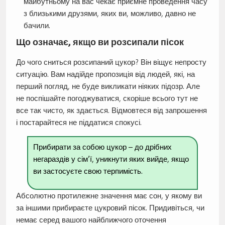
майбутньому на вас чекає приємне проведення часу
з близькими друзями, яких ви, можливо, давно не
бачили.
Що означає, якщо ви розсипали пісок
До чого сниться розсипаний цукор? Він віщує непросту
ситуацію. Вам надійде пропозиція від людей, які, на
перший погляд, не буде викликати ніяких підозр. Але
не поспішайте погоджуватися, скоріше всього тут не
все так чисто, як здається. Відмовтеся від запрошення
і постарайтеся не піддатися спокусі.
Прибирати за собою цукор – до дрібних
негараздів у сім’ї, уникнути яких вийде, якщо
ви застосуєте свою терпимість.
Абсолютно протилежне значення має сон, у якому ви
за іншими прибираєте цукровий пісок. Придивіться, чи
немає серед вашого найближчого оточення