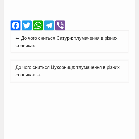
Facebook
Twitter
WhatsApp
Telegram
Viber
Навігація
До чого сниться Сатурн: тлумачення в різних
записів
сонниках
До чого сниться Цукорниця: тлумачення в різних
сонниках