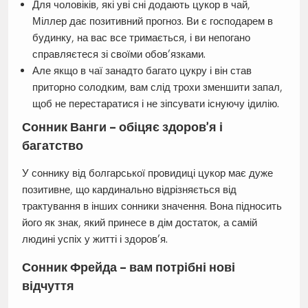
Для чоловіків, які уві сні додають цукор в чай,
Міллер дає позитивний прогноз. Ви є господарем в
будинку, на вас все тримається, і ви непогано
справляєтеся зі своїми обов’язками.
Але якщо в чаї занадто багато цукру і він став
приторно солодким, вам слід трохи зменшити запал,
щоб не перестаратися і не зіпсувати існуючу ідилію.
Сонник Ванги – обіцяє здоров’я і
багатство
У соннику від болгарської провидиці цукор має дуже
позитивне, що кардинально відрізняється від
трактування в інших сонники значення. Вона підносить
його як знак, який принесе в дім достаток, а самій
людині успіх у житті і здоров’я.
Сонник Фрейда – вам потрібні нові
відчуття