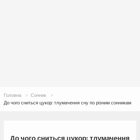
Головна
Сонник
До чого сниться цукор: тлумачення сну по різним сонникам
До чого сниться цукор: тлумачення