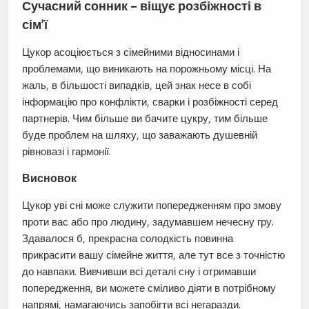
Сучасний сонник – віщує розбіжності в
сім’ї
Цукор асоціюється з сімейними відносинами і
проблемами, що виникають на порожньому місці. На
жаль, в більшості випадків, цей знак несе в собі
інформацію про конфлікти, сварки і розбіжності серед
партнерів. Чим більше ви бачите цукру, тим більше
буде проблем на шляху, що заважають душевній
рівновазі і гармонії.
Висновок
Цукор уві сні може служити попередженням про змову
проти вас або про людину, задумавшем нечесну гру.
Здавалося б, прекрасна солодкість повинна
прикрасити вашу сімейне життя, але тут все з точністю
до навпаки. Вивчивши всі деталі сну і отримавши
попередження, ви можете сміливо діяти в потрібному
напрямі, намагаючись запобігти всі негаразди.