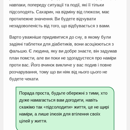
навпаки, попереду ситуації та події, які її тільки
підсолодять. Сахарин, на відміну від глюкози, має
протилежне значення. Ви будете відчувати
незадоволеність від того, що відбувається з вами.
Варто уважніше придивитися до сну, в якому були
задіяні таблетки для діабетиків, вони асоціюються з
фальшю. Є людина, яку ви добре знаєте, він задумав
план помсти, але ви поки не здогадуєтеся про наміри
проти вас. Його вчинок викличе у вас подив і повне
розчарування, тому що ви ніяк від нього цього не
будете чекати.
Порада проста, будьте обережні з тими, хто
дуже намагається вам догодити, навіть
скажімо так «підсолодити» життя, це не щирі
наміри, а лише ілюзія для втілення своїх
цілей у життя.