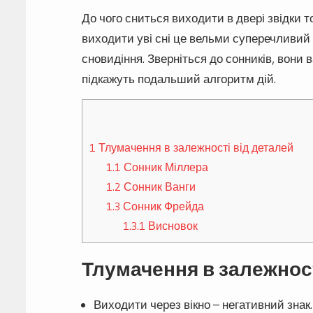
До чого сниться виходити в двері звідки т
виходити уві сні це вельми суперечливий
сновидіння. Зверніться до сонників, вони 
підкажуть подальший алгоритм дій.
1
Тлумачення в залежності від деталей
1.1
Сонник Міллера
1.2
Сонник Ванги
1.3
Сонник Фрейда
1.3.1
Висновок
Тлумачення в залежност
Виходити через вікно – негативний знак