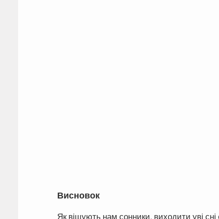
Висновок
Як віщують нам сонники, виходити уві сні