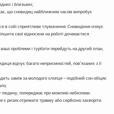
ідних і близьких;
ачає, що сновидец найближчим часом випробує
се в собі сприятливе тлумачення. Сновидіння очікує
іпшите свої відносини на роботі дочекаєтеся
 ваші проблеми і турботи перейдуть на другий план,
диця відчує багато неприємностей, пов’язаних з її
дить заміж за молодого хлопця – подібний сон обіцяє
ало;
ну людину, попереджає про можливі небезпеки.
 є ризик отримати травму або серйозно захворіти.