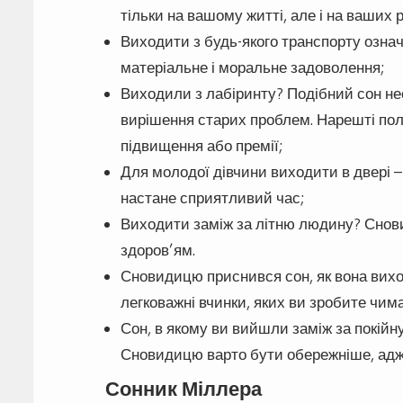
тільки на вашому житті, але і на ваших р
Виходити з будь-якого транспорту озн
матеріальне і моральне задоволення;
Виходили з лабіринту? Подібний сон не
вирішення старих проблем. Нарешті пол
підвищення або премії;
Для молодої дівчини виходити в двері –
настане сприятливий час;
Виходити заміж за літню людину? Снови
здоров’ям.
Сновидицю приснився сон, як вона вихо
легковажні вчинки, яких ви зробите чим
Сон, в якому ви вийшли заміж за покій
Сновидицю варто бути обережніше, адже
Сонник Міллера