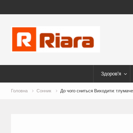
Skip
to
content
Здоров’я
Головна
Сонник
До чого сниться Виходити: тлумаче