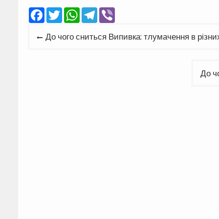
Facebook
Twitter
WhatsApp
Telegram
Viber
Навігація
До чого сниться Випивка: тлумачення в різни
записів
До ч