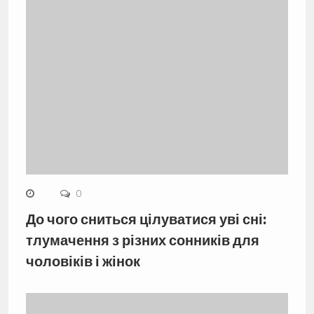
0
До чого сниться цілуватися уві сні:
тлумачення з різних сонників для
чоловіків і жінок