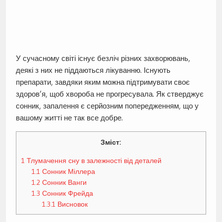
У сучасному світі існує безліч різних захворювань,
деякі з них не піддаються лікуванню. Існують
препарати, завдяки яким можна підтримувати своє
здоров’я, щоб хвороба не прогресувала. Як стверджує
сонник, запалення є серйозним попередженням, що у
вашому житті не так все добре.
Зміст:
1
Тлумачення сну в залежності від деталей
1.1
Сонник Міллера
1.2
Сонник Ванги
1.3
Сонник Фрейда
1.3.1
Висновок