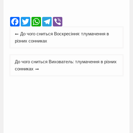
Facebook
Twitter
WhatsApp
Telegram
Viber
Навігація
До чого сниться Воскресіння: тлумачення в
записів
різних сонниках
До чого сниться Вихователь: тлумачення в різних
сонниках