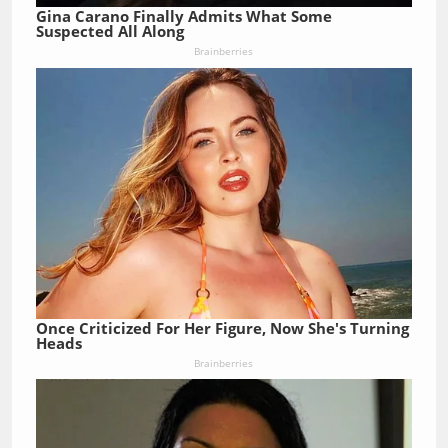
Gina Carano Finally Admits What Some
Suspected All Along
Brainberries
Once Criticized For Her Figure, Now She's Turning
Heads
Brainberries