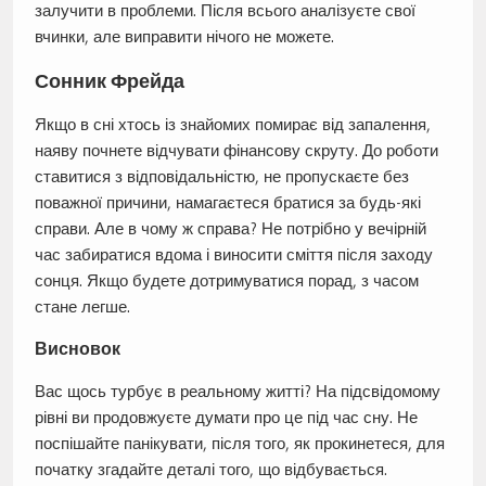
залучити в проблеми. Після всього аналізуєте свої
вчинки, але виправити нічого не можете.
Сонник Фрейда
Якщо в сні хтось із знайомих помирає від запалення,
наяву почнете відчувати фінансову скруту. До роботи
ставитися з відповідальністю, не пропускаєте без
поважної причини, намагаєтеся братися за будь-які
справи. Але в чому ж справа? Не потрібно у вечірній
час забиратися вдома і виносити сміття після заходу
сонця. Якщо будете дотримуватися порад, з часом
стане легше.
Висновок
Вас щось турбує в реальному житті? На підсвідомому
рівні ви продовжуєте думати про це під час сну. Не
поспішайте панікувати, після того, як прокинетеся, для
початку згадайте деталі того, що відбувається.