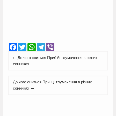
Facebook
Twitter
WhatsApp
Telegram
Viber
Навігація
До чого сниться Прибій: тлумачення в різних
записів
сонниках
До чого сниться Принц: тлумачення в різних
сонниках