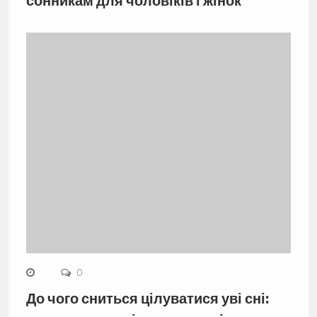
сонникам для чоловіків і жінок
0
До чого сниться цілуватися уві сні: