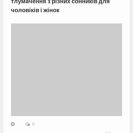
тлумачення з різних сонників для
чоловіків і жінок
0