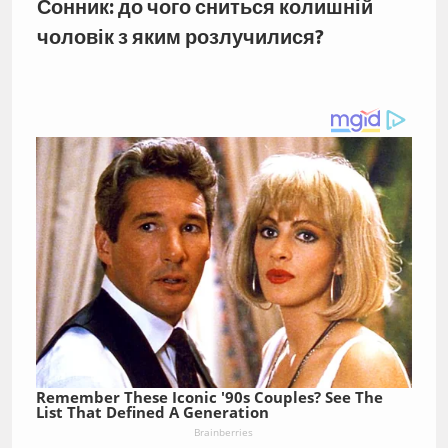
Сонник: до чого сниться колишній
чоловік з яким розлучилися?
Remember These Iconic '90s Couples? See The
List That Defined A Generation
Brainberries