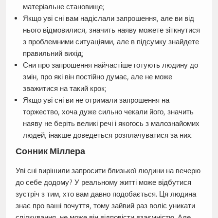
матеріальне становище;
Якщо уві сні вам надіслали запрошення, але ви від
нього відмовилися, значить наяву можете зіткнутися
з проблемними ситуаціями, але в підсумку знайдете
правильний вихід;
Сни про запрошення найчастіше готують людину до
змін, про які він постійно думає, але не може
зважитися на такий крок;
Якщо уві сні ви не отримали запрошення на
торжество, хоча дуже сильно чекали його, значить
наяву не беріть великі речі і якогось з малознайомих
людей, інакше доведеться розплачуватися за них.
Сонник Міллера
Уві сні вирішили запросити близької людини на вечерю
до себе додому? У реальному житті може відбутися
зустріч з тим, хто вам давно подобається. Ця людина
знає про ваші почуття, тому зайвий раз воліє уникати
спілкування, не може він відповісти взаємністю. Але