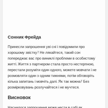
Сонник Фрейда
Принесли запрошення уві сні і повідомили про
хорошому звістку? Не лякайтеся, такий сон
попереджає вас про виниклі проблеми в особистому
житті. Життя з партнером стала просто нестерпною,
перестали розуміти один одного, можете мовчати і не
розмовляти один з одним тижнями, потім обговоріть
кілька запитань і мовчіть далі. Як так можна? Без
розмірковувань розлучайтеся і не мучтеся.
Висновок
Наснилося запрошення може нести в собі як