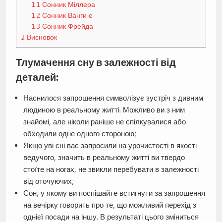
1.1
Сонник Міллера
1.2
Сонник Ванги е
1.3
Сонник Фрейда
2
Висновок
Тлумачення сну в залежності від
деталей:
Наснилося запрошення символізує зустріч з дивним
людиною в реальному житті. Можливо ви з ним
знайомі, але ніколи раніше не спілкувалися або
обходили одне одного стороною;
Якщо уві сні вас запросили на урочистості в якості
ведучого, значить в реальному житті ви твердо
стоїте на ногах, не звикли перебувати в залежності
від оточуючих;
Сон, у якому ви поспішайте встигнути за запрошення
на вечірку говорить про те, що можливий перехід з
однієї посади на іншу. В результаті цього зміниться