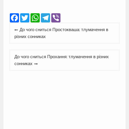
Facebook
Twitter
WhatsApp
Telegram
Viber
Навігація
До чого сниться Простокваша: тлумачення в
записів
різних сонниках
До чого сниться Прохання: тлумачення в різних
сонниках