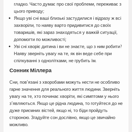
гладко. Часто думає про свої проблеми, переживає з
цього приводу;
Якщо уві сні ваші близькі застудилися і відразу ж всі
захворіли, то наяву варто придивитися до своїх
товаришів, які зараз знаходяться у важкій ситуації,
допомогти по можливості;
Уві сні хворіє дитина і ви не знаєте, що з ним робити?
Наяву зверніть увагу на те, як він веде себе при
спілкуванні з однолітками, не грубить їм.
Сонник Міллера
Сни, пов’язані з хворобами можуть нести не особливо
гарне значення для реального життя людини. Зверніть
увагу на те, хто починає хворіти, які симптоми у нього
з’являються. Якщо це рідна людина, то готуйтеся до не
дуже приємних вістей, якщо ні, то біди пройдуть
стороною. Згадуйте сон дослівно, якщо це звичайно
можливо.