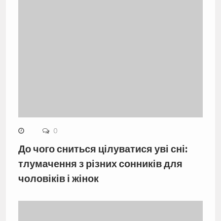
0
До чого сниться цілуватися уві сні:
тлумачення з різних сонників для
чоловіків і жінок