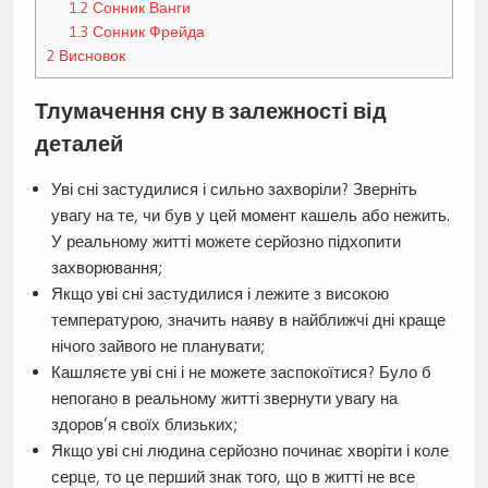
1.2
Сонник Ванги
1.3
Сонник Фрейда
2
Висновок
Тлумачення сну в залежності від
деталей
Уві сні застудилися і сильно захворіли? Зверніть
увагу на те, чи був у цей момент кашель або нежить.
У реальному житті можете серйозно підхопити
захворювання;
Якщо уві сні застудилися і лежите з високою
температурою, значить наяву в найближчі дні краще
нічого зайвого не планувати;
Кашляєте уві сні і не можете заспокоїтися? Було б
непогано в реальному житті звернути увагу на
здоров’я своїх близьких;
Якщо уві сні людина серйозно починає хворіти і коле
серце, то це перший знак того, що в житті не все