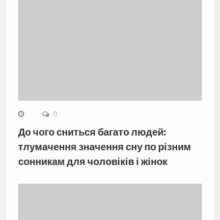
0
До чого сниться багато людей:
тлумачення значення сну по різним
сонникам для чоловіків і жінок