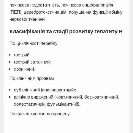
печінкова недостатність, печінкова енцефалопатія
(ПЕП), церебротоксична дія, порушення функції обміну
нервової тканини.
Класифікація та стадії розвитку гепатиту В
По циклічності перебігу:
гострий;
гострий затяжний;
хронічний.
По клінічним проявам:
субклінічний (инаппарантный);
клінічно виражений (жовтяничний, безжовтяничний,
холестатичний, фульмінантний).
По фазах хронічного процесу: