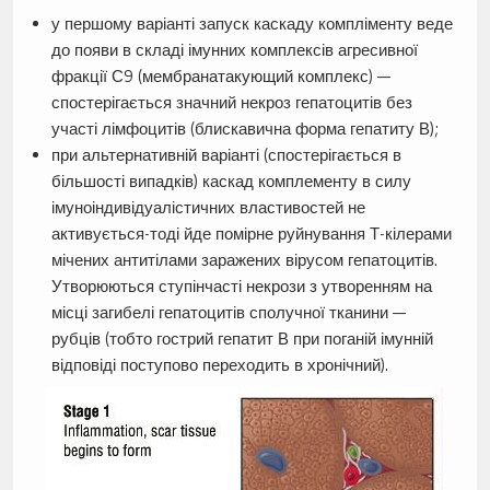
у першому варіанті запуск каскаду компліменту веде
до появи в складі імунних комплексів агресивної
фракції С9 (мембранатакующий комплекс) —
спостерігається значний некроз гепатоцитів без
участі лімфоцитів (блискавична форма гепатиту В);
при альтернативній варіанті (спостерігається в
більшості випадків) каскад комплементу в силу
імуноіндивідуалістичних властивостей не
активується-тоді йде помірне руйнування Т-кілерами
мічених антитілами заражених вірусом гепатоцитів.
Утворюються ступінчасті некрози з утворенням на
місці загибелі гепатоцитів сполучної тканини —
рубців (тобто гострий гепатит В при поганій імунній
відповіді поступово переходить в хронічний).