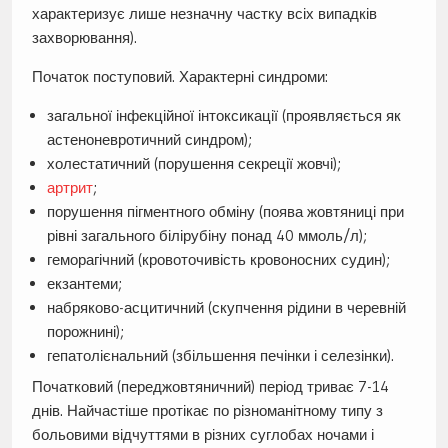
характеризує лише незначну частку всіх випадків
захворювання).
Початок поступовий. Характерні синдроми:
загальної інфекційної інтоксикації (проявляється як
астеноневротичний синдром);
холестатичний (порушення секреції жовчі);
артрит
;
порушення пігментного обміну (поява жовтяниці при
рівні загального білірубіну понад 40 ммоль/л);
геморагічний (кровоточивість кровоносних судин);
екзантеми;
набряково-асцитичний (скупчення рідини в черевній
порожнині);
гепатолієнальний (збільшення печінки і селезінки).
Початковий (переджовтяничний) період триває 7-14
днів. Найчастіше протікає по різноманітному типу з
больовими відчуттями в різних суглобах ночами і