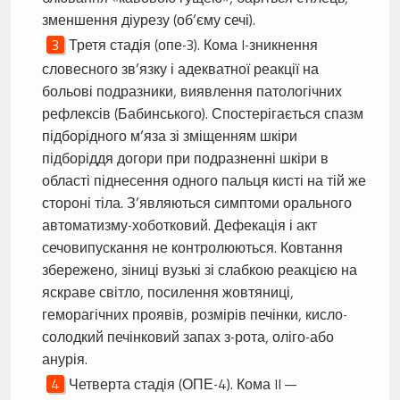
зменшення діурезу (об’єму сечі).
Третя стадія (опе-3). Кома I-зникнення
словесного зв’язку і адекватної реакції на
больові подразники, виявлення патологічних
рефлексів (Бабинського). Спостерігається спазм
підборідного м’яза зі зміщенням шкіри
підборіддя догори при подразненні шкіри в
області піднесення одного пальця кисті на тій же
стороні тіла. З’являються симптоми орального
автоматизму-хоботковий. Дефекація і акт
сечовипускання не контролюються. Ковтання
збережено, зіниці вузькі зі слабкою реакцією на
яскраве світло, посилення жовтяниці,
геморагічних проявів, розмірів печінки, кисло-
солодкий печінковий запах з-рота, оліго-або
анурія.
Четверта стадія (ОПЕ-4). Кома II —