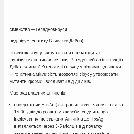
сімейство — Гепадновируси
вид-вірус гепатиту В (частка Дейна)
Розвиток вірусу відбувається в гепатоцитах
(залізистих клітинах печінки). Він здатний до інтеграції в
ДНК людини. Є 9 генотипів вірусу з різними підтипами
— генетична мінливість дозволяє вірусу утворювати
мутантні форми і вислизати від дії ліків.
Має ряд власних антигенів:
поверхневий HbsAg (австралійський). З’являється за
15-30 днів до розвитку хвороби, свідчить про
інфікування (не завжди). Антитіла до HbsAg
виявляються через 2-5 місяців від початку
захворювання, а сам HbsAg зникає з крові (при