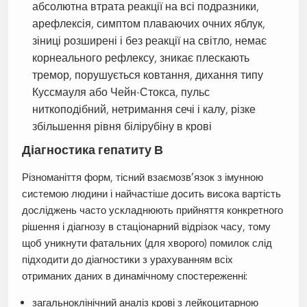
абсолютна втрата реакції на всі подразники,
арефлексія, симптом плаваючих очних яблук,
зіниці розширені і без реакції на світло, немає
корнеального рефлексу, зникає плескають
тремор, порушується ковтання, дихання типу
Куссмауля або Чейн-Стокса, пульс
ниткоподібний, нетримання сечі і калу, різке
збільшення рівня білірубіну в крові
Діагностика гепатиту В
Різноманіття форм, тісний взаємозв’язок з імунною
системою людини і найчастіше досить висока вартість
досліджень часто ускладнюють прийняття конкретного
рішення і діагнозу в стаціонарний відрізок часу, тому
щоб уникнути фатальних (для хворого) помилок слід
підходити до діагностики з урахуванням всіх
отриманих даних в динамічному спостереженні:
загальноклінічний аналіз крові з лейкоцитарною