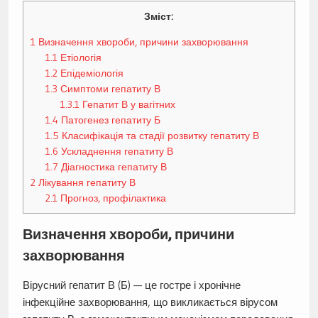
Зміст:
1
Визначення хвороби, причини захворювання
1.1
Етіологія
1.2
Епідеміологія
1.3
Симптоми гепатиту В
1.3.1
Гепатит В у вагітних
1.4
Патогенез гепатиту Б
1.5
Класифікація та стадії розвитку гепатиту В
1.6
Ускладнення гепатиту В
1.7
Діагностика гепатиту В
2
Лікування гепатиту В
2.1
Прогноз, профілактика
Визначення хвороби, причини
захворювання
Вірусний гепатит В (Б) — це гостре і хронічне
інфекційне захворювання, що викликається вірусом