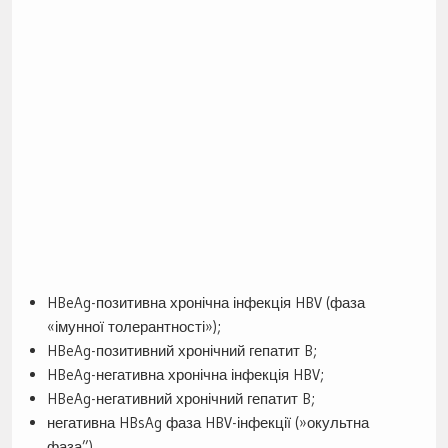
HBeAg-позитивна хронічна інфекція HBV (фаза
«імунної толерантності»);
HBeAg-позитивний хронічний гепатит B;
HBeAg-негативна хронічна інфекція HBV;
HBeAg-негативний хронічний гепатит B;
негативна HBsAg фаза HBV-інфекції (»окультна
фаза”).