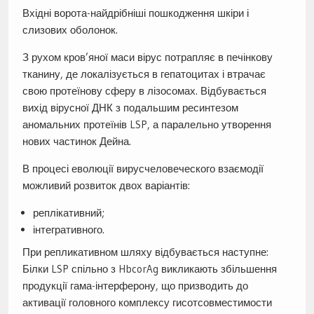
Вхідні ворота-найдрібніші пошкодження шкіри і
слизових оболонок.
З рухом кров’яної маси вірус потрапляє в печінкову
тканину, де локалізується в гепатоцитах і втрачає
свою протеїнову сферу в лізосомах. Відбувається
вихід вірусної ДНК з подальшим ресинтезом
аномальних протеїнів LSP, а паралельно утворення
нових частинок Дейна.
В процесі еволюції вирусчеловеческого взаємодії
можливий розвиток двох варіантів:
реплікативний;
інтегративного.
При репликативном шляху відбувається наступне:
Білки LSP спільно з HbcorAg викликають збільшення
продукції гама-інтерферону, що призводить до
активації головного комплексу гисотсовместимости