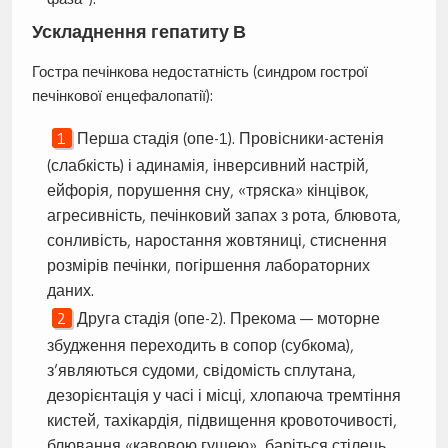
Ускладнення гепатиту В
Гостра печінкова недостатність (синдром гострої
печінкової енцефалопатії):
Перша стадія (опе-1). Провісники-астенія
(слабкість) і адинамія, інверсивний настрій,
ейфорія, порушення сну, «тряска» кінцівок,
агресивність, печінковий запах з рота, блювота,
сонливість, наростання жовтяниці, стиснення
розмірів печінки, погіршення лабораторних
даних.
Друга стадія (опе-2). Прекома — моторне
збудження переходить в сопор (субкома),
з’являються судоми, свідомість сплутана,
дезорієнтація у часі і місці, хлопаюча тремтіння
кистей, тахікардія, підвищення кровоточивості,
блювання «кавовою гущею», баріться стілець,