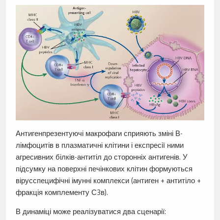
Антигенпрезентуючі макрофаги сприяють зміні В-
лімфоцитів в плазматичні клітини і експресії ними
агресивних білків-антитіл до сторонніх антигенів. У
підсумку на поверхні печінкових клітин формуються
вірусспецифічні імунні комплекси (антиген + антитіло +
фракція комплементу С3в).
В динаміці може реалізуватися два сценарії: