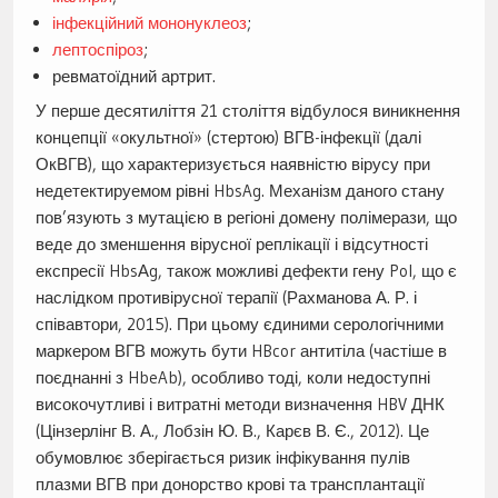
інфекційний мононуклеоз
;
лептоспіроз
;
ревматоїдний артрит.
У перше десятиліття 21 століття відбулося виникнення
концепції «окультної» (стертою) ВГВ-інфекції (далі
ОкВГВ), що характеризується наявністю вірусу при
недетектируемом рівні HbsAg. Механізм даного стану
пов’язують з мутацією в регіоні домену полімерази, що
веде до зменшення вірусної реплікації і відсутності
експресії HbsАg, також можливі дефекти гену Pol, що є
наслідком противірусної терапії (Рахманова А. Р. і
співавтори, 2015). При цьому єдиними серологічними
маркером ВГВ можуть бути HBcor антитіла (частіше в
поєднанні з HbeAb), особливо тоді, коли недоступні
високочутливі і витратні методи визначення HBV ДНК
(Цінзерлінг В. А., Лобзін Ю. В., Карєв В. Є., 2012). Це
обумовлює зберігається ризик інфікування пулів
плазми ВГВ при донорство крові та трансплантації