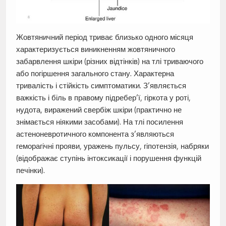
Жовтяничний період триває близько одного місяця
характеризується виникненням жовтяничного
забарвлення шкіри (різних відтінків) на тлі триваючого
або погіршення загального стану. Характерна
тривалість і стійкість симптоматики. З’являється
важкість і біль в правому підребер’ї, гіркота у роті,
нудота, виражений свербіж шкіри (практично не
знімається ніякими засобами). На тлі посилення
астеноневротичного компонента з’являються
геморагічні прояви, уражень пульсу, гіпотензія, набряки
(відображає ступінь інтоксикації і порушення функцій
печінки).