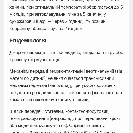
хвилин, при оптимальній температурі зберігається до 6
місяців, при автоклавуванні гине за 5 хвилин, у
сухожаровій шафі — через 2 години, 2% розчин
хлораміну вбиває вірус за 2 години.
Епідеміологія
Джерело інфекції — тільки людина, хвора на гостру або
хронічну форму інфекції.
Механізм передачі: гемоконтактный і вертикальний (від
матері до дитини), не виключається трансмісивний
механізм передачі (наприклад, при укусах комарів в
результаті роздавлювання і втирання інфікованого тіла
комара в пошкоджену тканину людини).
Шляхи передачі: статевий, контактно-побутовий,
гемотрансфузійний (наприклад, при переливанні крові
або медичних маніпуляціях). Сприйнятливість
загальна. Захворюваність-30-100 осіб на 100 тисяч