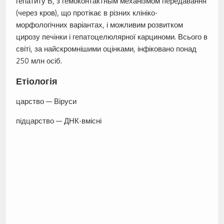
гепатиту В, з гемоконтактным механізмом передавання
(через кров), що протікає в різних клініко-
морфологічних варіантах, і можливим розвитком
цирозу печінки і гепатоцелюлярної карциноми. Всього в
світі, за найскромнішими оцінками, інфіковано понад
250 млн осіб.
Етіологія
царство — Віруси
підцарство — ДНК-вмісні