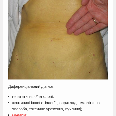
Диференціальний діагноз:
гепатити іншої етіології;
жовтяниці іншої етіології (наприклад, гемолітична
хвороба, токсичне ураження, пухлини);
малярія
;