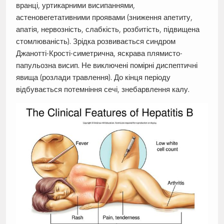
вранці, уртикарними висипаннями,
астеновегетативними проявами (зниження апетиту,
апатія, нервозність, слабкість, розбитість, підвищена
стомлюваність). Зрідка розвивається синдром
Джанотті-Крості-симетрична, яскрава плямисто-
папульозна висип. Не виключені помірні диспептичні
явища (розлади травлення). До кінця періоду
відбувається потемніння сечі, знебарвлення калу.