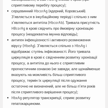
сприятливому перебігу процесу);
серцевинний HbcorAg (ядерний, Коровський).
З’являється в інкубаційному періоді і спільно з ним
з’являються антитіла (HbcorAb). Тривала присутність
HBcorAg в крові свідчить про ймовірну хронізацію
процесу (неадекватна імунна відповідь);
антиген інфекціозності і активного розмноження
вірусу (HbeAg). З’являється спільно з HbsAg і
відображає ступінь інфікованості. Його тривала
циркуляція в крові є свідченням розвитку хронізації
процесу, а антитіла до нього є сприятливим
прогностичним ознакою (не завжди, але щонайменше
вказують на можливість більш сприятливого
процесу, термін їх циркуляції після одужання
остаточно не визначений, але не більш п’яти років
після сприятливого вирішення процесу);
HbxAg-регулятор транскрипції, сприяє розвитку
гепатокарциноми.