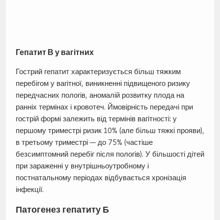
Гепатит В у вагітних
Гострий гепатит характеризується більш тяжким
перебігом у вагітної, виникненні підвищеного ризику
передчасних пологів, аномалій розвитку плода на
ранніх термінах і кровотеч. Ймовірність передачі при
гострій формі залежить від термінів вагітності: у
першому триместрі ризик 10% (але більш тяжкі прояви),
в третьому триместрі — до 75% (частіше
безсимптомний перебіг після пологів). У більшості дітей
при зараженні у внутрішньоутробному і
постнатальному періодах відбувається хронізація
інфекції.
Патогенез гепатиту Б