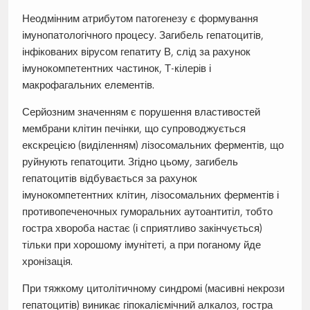
Неодмінним атрибутом патогенезу є формування
імунопатологічного процесу. Загибель гепатоцитів,
інфікованих вірусом гепатиту В, слід за рахунок
імунокомпетентних частинок, Т-кілерів і
макрофагальних елементів.
Серйозним значенням є порушення властивостей
мембрани клітин печінки, що супроводжується
екскрецією (виділенням) лізосомальних ферментів, що
руйнують гепатоцити. Згідно цьому, загибель
гепатоцитів відбувається за рахунок
імунокомпетентних клітин, лізосомальних ферментів і
противопеченочных гуморальних аутоантитіл, тобто
гостра хвороба настає (і сприятливо закінчується)
тільки при хорошому імунітеті, а при поганому йде
хронізація.
При тяжкому цитолітичному синдромі (масивні некрози
гепатоцитів) виникає гіпокаліємічний алкалоз, гостра