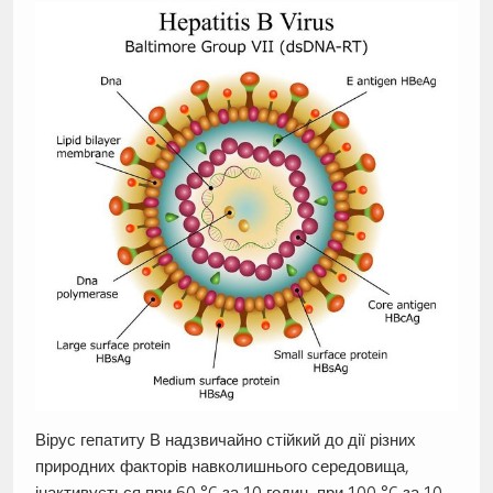
Вірус гепатиту В надзвичайно стійкий до дії різних
природних факторів навколишнього середовища,
інактивується при 60 °C за 10 годин, при 100 °C за 10