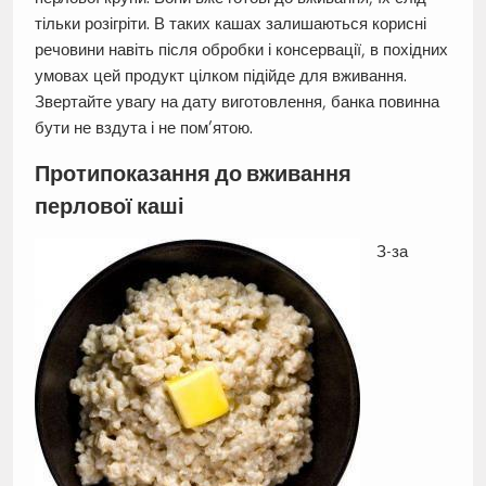
тільки розігріти. В таких кашах залишаються корисні
речовини навіть після обробки і консервації, в похідних
умовах цей продукт цілком підійде для вживання.
Звертайте увагу на дату виготовлення, банка повинна
бути не вздута і не пом’ятою.
Протипоказання до вживання
перлової каші
З-за