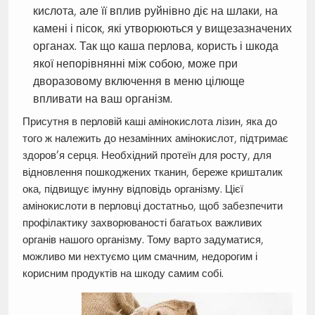
кислота, але її вплив руйнівно діє на шлаки, на
камені і пісок, які утворюються у вищезазначених
органах. Так що каша перлова, користь і шкода
якої непорівнянні між собою, може при
дворазовому включення в меню цілюще
впливати на ваш організм.
Присутня в перловій каші амінокислота лізин, яка до
того ж належить до незамінних амінокислот, підтримає
здоров’я серця. Необхідний протеїн для росту, для
відновлення пошкоджених тканин, береже кришталик
ока, підвищує імунну відповідь організму. Цієї
амінокислоти в перловці достатньо, щоб забезпечити
профілактику захворюваності багатьох важливих
органів нашого організму. Тому варто задуматися,
можливо ми нехтуємо цим смачним, недорогим і
корисним продуктів на шкоду самим собі.