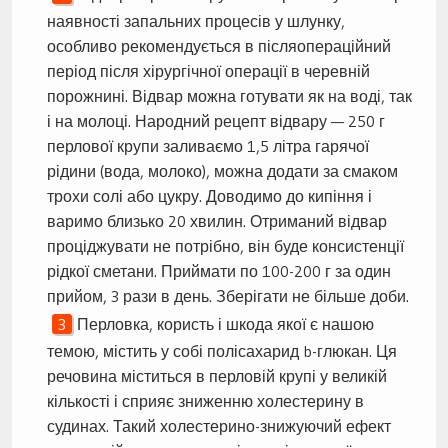
наявності запальних процесів у шлунку,
особливо рекомендується в післяопераційний
період після хірургічної операції в черевній
порожнині. Відвар можна готувати як на воді, так
і на молоці. Народний рецепт відвару — 250 г
перлової крупи заливаємо 1,5 літра гарячої
рідини (вода, молоко), можна додати за смаком
трохи солі або цукру. Доводимо до кипіння і
варимо близько 20 хвилин. Отриманий відвар
проціджувати не потрібно, він буде консистенції
рідкої сметани. Приймати по 100-200 г за один
прийом, 3 рази в день. Зберігати не більше доби.
Перловка, користь і шкода якої є нашою
темою, містить у собі полісахарид b-глюкан. Ця
речовина міститься в перловій крупі у великій
кількості і сприяє зниженню холестерину в
судинах. Такий холестерино-знижуючий ефект