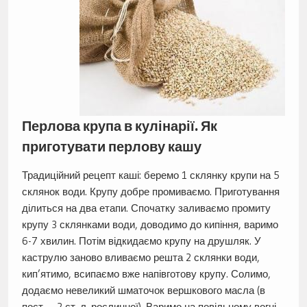
Перлова крупа в кулінарії. Як
приготувати перлову кашу
Традиційний рецепт каші: беремо 1 склянку крупи на 5
склянок води. Крупу добре промиваємо. Приготування
ділиться на два етапи. Спочатку заливаємо промиту
крупу 3 склянками води, доводимо до кипіння, варимо
6-7 хвилин. Потім відкидаємо крупу на друшляк. У
каструлю заново вливаємо решта 2 склянки води,
кип’ятимо, всипаємо вже напівготову крупу. Солимо,
додаємо невеликий шматочок вершкового масла (в
пост — 2 ст. л. рослинної). Варимо на повільному вогні