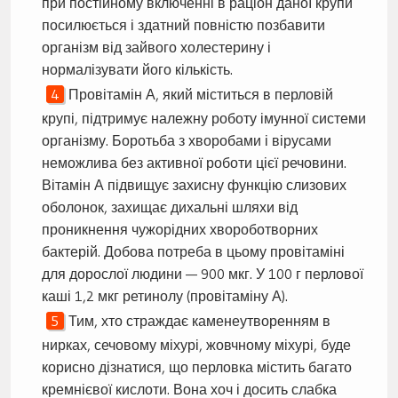
при постійному включенні в раціон даної крупи
посилюється і здатний повністю позбавити
організм від зайвого холестерину і
нормалізувати його кількість.
Провітамін А, який міститься в перловій
крупі, підтримує належну роботу імунної системи
організму. Боротьба з хворобами і вірусами
неможлива без активної роботи цієї речовини.
Вітамін А підвищує захисну функцію слизових
оболонок, захищає дихальні шляхи від
проникнення чужорідних хвороботворних
бактерій. Добова потреба в цьому провітаміні
для дорослої людини — 900 мкг. У 100 г перлової
каші 1,2 мкг ретинолу (провітаміну А).
Тим, хто страждає каменеутворенням в
нирках, сечовому міхурі, жовчному міхурі, буде
корисно дізнатися, що перловка містить багато
кремнієвої кислоти. Вона хоч і досить слабка