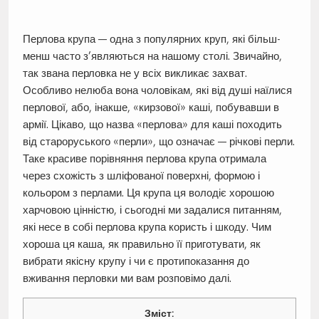
Перлова крупа — одна з популярних круп, які більш-
менш часто з’являються на нашому столі. Звичайно,
так звана перловка не у всіх викликає захват.
Особливо нелюба вона чоловікам, які від душі наїлися
перлової, або, інакше, «кирзової» каші, побувавши в
армії. Цікаво, що назва «перлова» для каші походить
від староруського «перли», що означає — річкові перли.
Таке красиве порівняння перлова крупа отримала
через схожість з шліфованої поверхні, формою і
кольором з перлами. Ця крупа ця володіє хорошою
харчовою цінністю, і сьогодні ми задалися питанням,
які несе в собі перлова крупа користь і шкоду. Чим
хороша ця каша, як правильно її приготувати, як
вибрати якісну крупу і чи є протипоказання до
вживання перловки ми вам розповімо далі.
Зміст: