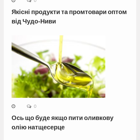
0
Якісні продукти та промтовари оптом
від Чудо-Ниви
0
Ось що буде якщо пити оливкову
олію натщесерце