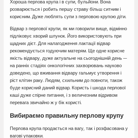
Хороша перлова крупа і в супи, бульйони. Вона
розварюється і робить першу страву більш ситним і
корисним. Дуже люблять супи з перловою крупою діти.
Відвар з перлової крупи, як ми говорили вище, відмінно
підліковує хворий шлунок. Його використовують при
щадних дієт. Для налагодження лактації відвар
рекомендується годуючим матерям. Ще одне корисне
якість відвару, дуже актуальне на сьогоднішній день —
на ранніх стадіях онкологічних захворювань науково
доведено, що вживання відвару гальмує утворення і
ріст клітин раку. Людям, схильним до повноти, також
буде корисний даний відвар. Користь і шкода перлової
каші дуже спірне питання, і з величезним відривом
перевага звичайно ж у бік користі.
Вибираємо правильну перлову крупу
Перлова крупа продається на вагу, так і розфасована у
вагові упаковки.