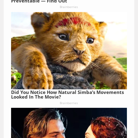
Preventable — Find Out
Brainberries
Did You Notice How Natural Simba’s Movements
Looked In The Movie?
Brainberries