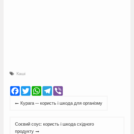
Каші
Facebook
Twitter
WhatsApp
Telegram
Viber
Навігація
Курага — користь і шкода для організму
записів
Соєвий соус: користь і шкода східного
продукту