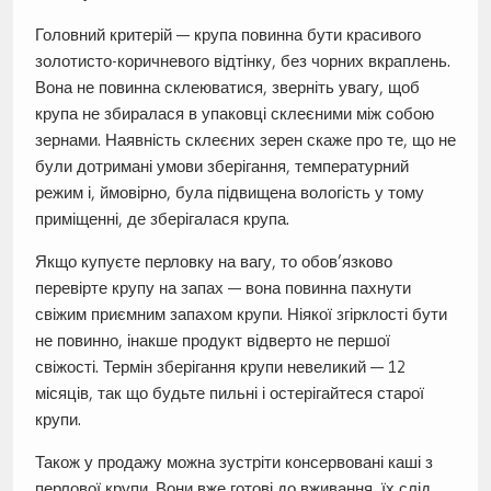
Головний критерій — крупа повинна бути красивого
золотисто-коричневого відтінку, без чорних вкраплень.
Вона не повинна склеюватися, зверніть увагу, щоб
крупа не збиралася в упаковці склеєними між собою
зернами. Наявність склеєних зерен скаже про те, що не
були дотримані умови зберігання, температурний
режим і, ймовірно, була підвищена вологість у тому
приміщенні, де зберігалася крупа.
Якщо купуєте перловку на вагу, то обов’язково
перевірте крупу на запах — вона повинна пахнути
свіжим приємним запахом крупи. Ніякої згірклості бути
не повинно, інакше продукт відверто не першої
свіжості. Термін зберігання крупи невеликий — 12
місяців, так що будьте пильні і остерігайтеся старої
крупи.
Також у продажу можна зустріти консервовані каші з
перлової крупи. Вони вже готові до вживання, їх слід