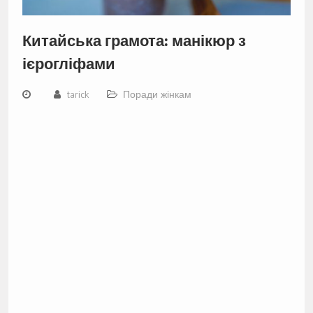
Китайська грамота: манікюр з
ієрогліфами
tarick
Поради жінкам