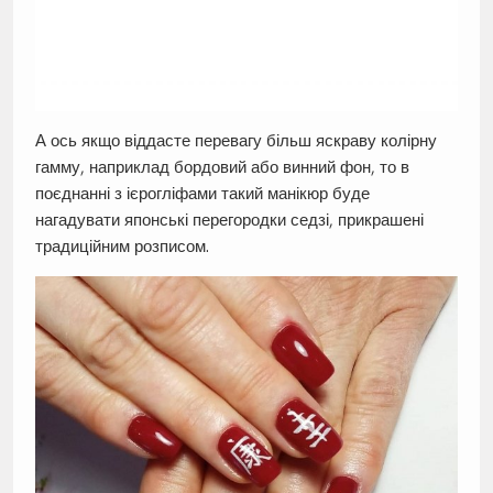
А ось якщо віддасте перевагу більш яскраву колірну
гамму, наприклад бордовий або винний фон, то в
поєднанні з ієрогліфами такий манікюр буде
нагадувати японські перегородки седзі, прикрашені
традиційним розписом.