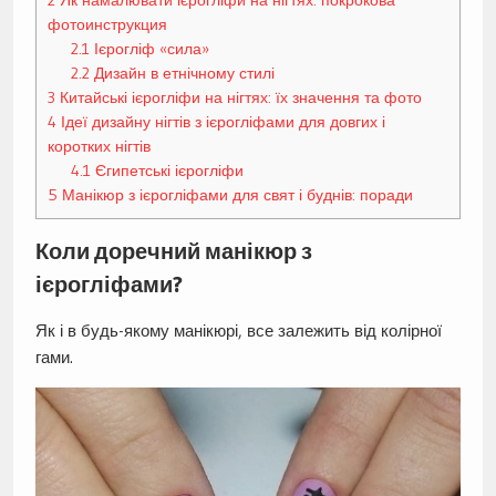
2
Як намалювати ієрогліфи на нігтях: покрокова
фотоинструкция
2.1
Ієрогліф «сила»
2.2
Дизайн в етнічному стилі
3
Китайські ієрогліфи на нігтях: їх значення та фото
4
Ідеї дизайну нігтів з ієрогліфами для довгих і
коротких нігтів
4.1
Єгипетські ієрогліфи
5
Манікюр з ієрогліфами для свят і буднів: поради
Коли доречний манікюр з
ієрогліфами?
Як і в будь-якому манікюрі, все залежить від колірної
гами.