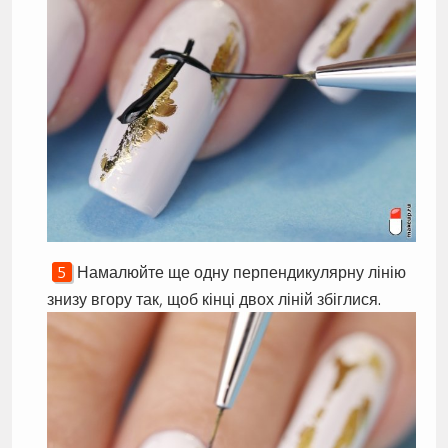
Намалюйте ще одну перпендикулярну лінію
знизу вгору так, щоб кінці двох ліній збіглися.