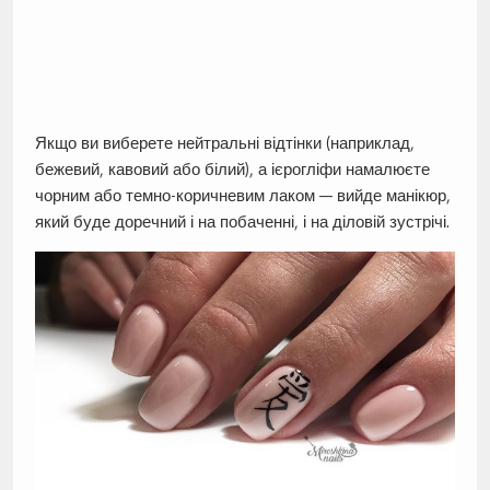
Якщо ви виберете нейтральні відтінки (наприклад,
бежевий, кавовий або білий), а ієрогліфи намалюєте
чорним або темно-коричневим лаком — вийде манікюр,
який буде доречний і на побаченні, і на діловій зустрічі.