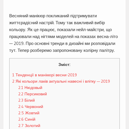
Весняний манікюр покликаний підтримувати
життєрадісний настрій. Тому так важливий вибір
кольору. Як це працює, показали нейл-майстри, що
працювали над нігтями моделей на показах весна-літо
— 2019. Про основні тренди в дизайні ми розповідали
тут. Тепер розберемо запропоновану колірну палітру.
Зміст:
1
Тенденції в манікюрі весни-2019
2
Які кольори лаків актуальні навесні і влітку — 2019
2.1
Нюдовый
2.2
Персиковий
2.3
Білий
2.4
Червоний
2.5
Жовтий
2.6
Синій
2.7
Золотий