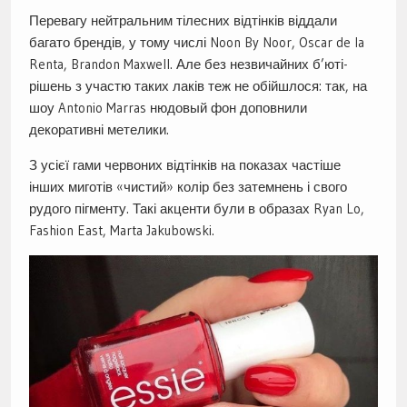
Перевагу нейтральним тілесних відтінків віддали
багато брендів, у тому числі Noon By Noor, Oscar de la
Renta, Brandon Maxwell. Але без незвичайних б’юті-
рішень з участю таких лаків теж не обійшлося: так, на
шоу Antonio Marras нюдовый фон доповнили
декоративні метелики.
З усієї гами червоних відтінків на показах частіше
інших миготів «чистий» колір без затемнень і свого
рудого пігменту. Такі акценти були в образах Ryan Lo,
Fashion East, Marta Jakubowski.