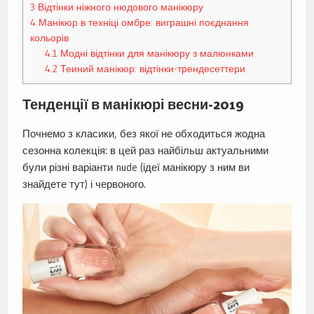
3
Відтінки ніжного нюдового манікюру
4
Манікюр в техніці омбре: виграшні поєднання
кольорів
4.1
Модні відтінки для манікюру з малюнками
4.2
Теиний манікюр: відтінки-трендесеттери
Тенденції в манікюрі весни-2019
Почнемо з класики, без якої не обходиться жодна
сезонна колекція: в цей раз найбільш актуальними
були різні варіанти nude (ідеї манікюру з ним ви
знайдете тут) і червоного.