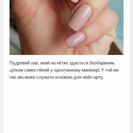
Пудровий лак, який на нігтях здається безбарвним,
цілком самостійний у однотонному манікюрі. У той же
час він може служити основою для нейл-арту.