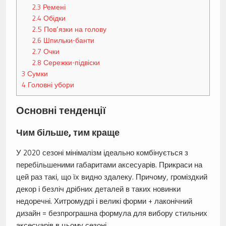
2.3
Ремені
2.4
Обідки
2.5
Пов’язки на голову
2.6
Шпильки-банти
2.7
Очки
2.8
Сережки-підвіски
3
Сумки
4
Головні убори
Основні тенденції
Чим більше, тим краще
У 2020 сезоні мінімалізм ідеально комбінується з
перебільшеними габаритами аксесуарів. Прикраси на
цей раз такі, що їх видно здалеку. Причому, громіздкий
декор і безліч дрібних деталей в таких новинки
недоречні. Хитромудрі і великі форми + лаконічний
дизайн = безпрограшна формула для вибору стильних
аксесуарів в цьому сезоні.