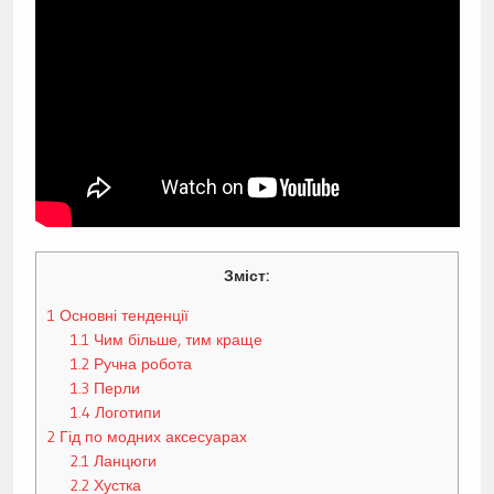
Зміст:
1
Основні тенденції
1.1
Чим більше, тим краще
1.2
Ручна робота
1.3
Перли
1.4
Логотипи
2
Гід по модних аксесуарах
2.1
Ланцюги
2.2
Хустка