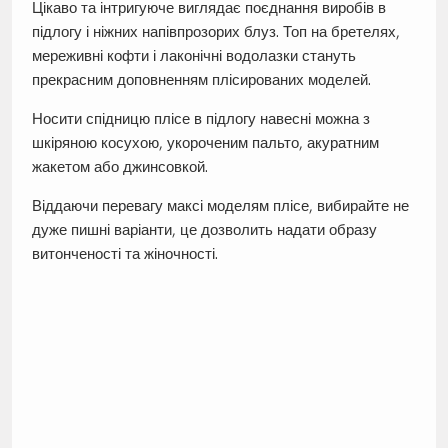
Цікаво та інтригуюче виглядає поєднання виробів в
підлогу і ніжних напівпрозорих блуз. Топ на бретелях,
мереживні кофти і лаконічні водолазки стануть
прекрасним доповненням плісированих моделей.
Носити спідницю плісе в підлогу навесні можна з
шкіряною косухою, укороченим пальто, акуратним
жакетом або джинсовкой.
Віддаючи перевагу максі моделям плісе, вибирайте не
дуже пишні варіанти, це дозволить надати образу
витонченості та жіночності.