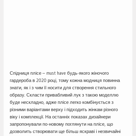
Спідниця плісе – must have будь-якого жіночого
гардероба в 2020 році, тому кожна модниця повинна
знати, як і з чим її носити для створення стильного
образу. Скласти привабливий лук з такою моделлю
буде нескладно, адже плісе легко комбінується з
різними варіантами верху і підходить жінкам різного
віку і комплекції. На останніх показах дизайнери
запропонували по-новому поглянути на плісе, що
дозволить створювати ще більш яскраві і незвичайні