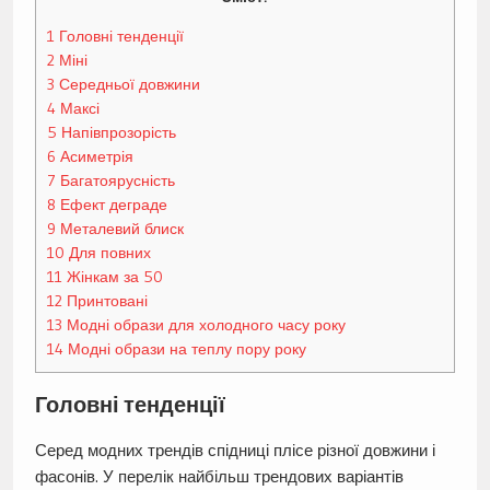
1
Головні тенденції
2
Міні
3
Середньої довжини
4
Максі
5
Напівпрозорість
6
Асиметрія
7
Багатоярусність
8
Ефект деграде
9
Металевий блиск
10
Для повних
11
Жінкам за 50
12
Принтовані
13
Модні образи для холодного часу року
14
Модні образи на теплу пору року
Головні тенденції
Серед модних трендів спідниці плісе різної довжини і
фасонів. У перелік найбільш трендових варіантів