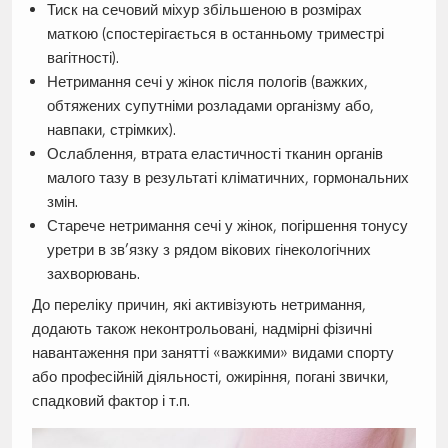
Тиск на сечовий міхур збільшеною в розмірах
маткою (спостерігається в останньому триместрі
вагітності).
Нетримання сечі у жінок після пологів (важких,
обтяжених супутніми розладами організму або,
навпаки, стрімких).
Ослаблення, втрата еластичності тканин органів
малого тазу в результаті кліматичних, гормональних
змін.
Старече нетримання сечі у жінок, погіршення тонусу
уретри в зв’язку з рядом вікових гінекологічних
захворювань.
До переліку причин, які активізують нетримання,
додають також неконтрольовані, надмірні фізичні
навантаження при занятті «важкими» видами спорту
або професійній діяльності, ожиріння, погані звички,
спадковий фактор і т.п.