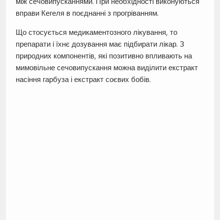
між сечовипусканнями. При необхідності виконуються
вправи Кегеля в поєднанні з прогріванням.
Що стосується медикаментозного лікування, то
препарати і їхнє дозування має підбирати лікар. З
природних компонентів, які позитивно впливають на
мимовільне сечовипускання можна виділити екстракт
насіння гарбуза і екстракт соєвих бобів.