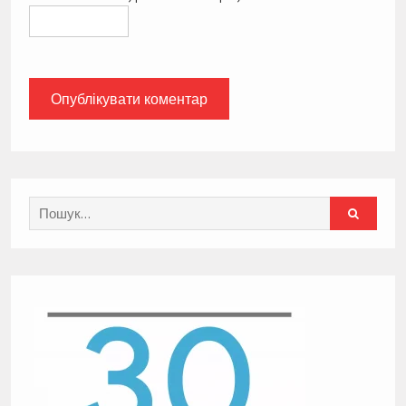
Search
for: