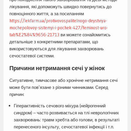
лікування, які допоможуть швидко повернутись до
повноцінного життя, а за посиланням
https://lekfarm.ua/protivovospalitelnogo-deystviya-
mochepolovoy-sistemyi-i-pochek-427/feminost-uro-
tab%E2%84%9656-21713
ви можете ознайомитись
детальніше з конкретними препаратами, що
використовуються для лікування захворювань
сечостатевої системи.
Причини нетримання сечі у жінок
Ситуативне, тимчасове або хронічне нетримання сечі
може бути пов’язане з різними чинниками. Серед
причин:
Гіперактивність сечового міхура (нейрогенний
синдром) – часто розвивається на тлі неврологічних
захворювань: травм хребта або голови, в результаті
перенесеного інсульту, сечостатевої інфекції і т.п.