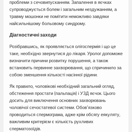
проблеми з сечовипусканням. Запалення в яєчках
супроводжується болем і загальним нездужанням, а
травму мошонки не помітити неможливо завдяки
найсильнішому больовому синдрому.
Діагностичні заходи
Розібравшись, як проявляється олігоспермія і що це
таке, необхідно звернутися до лікаря. Уролог допоможе
визначити причини розвитку порушення, а також
встановить первинне захворювання, що спричинило за
собою зменшення кількості насінної рідини.
Як правило, чоловікові необхідний загальний огляд,
обстеження простати (пальпація) і УЗД яєчок. Цього
досить для виключення основних захворювань
чоловічої сечостатевої системи. Обов’язково
проводиться спермограма, адже крім обсягу еякуляту,
важливим критерієм є кількість рухливих
сперматозоїдів.