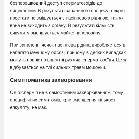
безперешкодний доступ сперматозоїдів до
яйцеклітини. В результаті запального процесу, секрет
простати не змішується з насіннєвою рідиною, так як
вона не виходить з органу. В результаті кількість
еякуляту зменшується майже наполовину.
При запаленні яєчок насіннєва рідина виробляється в
набагато меншому обсязі, причому в деяких випадках
можуть повністю відсутні рухливі сперматозоїди. Це ж
відбувається на тлі сильних травм мошонки.
Симптоматика захворювання
Олігоспермія не є самостійним захворюванням, тому
специфічних симптомів, крім зменшення кількості
еякуляту, не має.