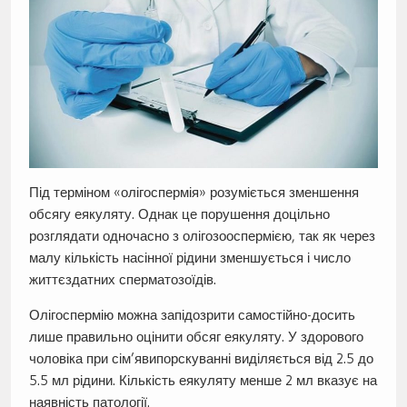
Під терміном «олігоспермія» розуміється зменшення
обсягу еякуляту. Однак це порушення доцільно
розглядати одночасно з олігозооспермією, так як через
малу кількість насінної рідини зменшується і число
життєздатних сперматозоїдів.
Олігоспермію можна запідозрити самостійно-досить
лише правильно оцінити обсяг еякуляту. У здорового
чоловіка при сім’явипорскуванні виділяється від 2.5 до
5.5 мл рідини. Кількість еякуляту менше 2 мл вказує на
наявність патології.