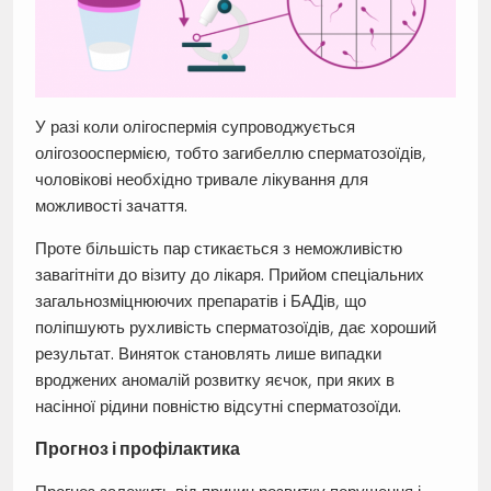
У разі коли олігоспермія супроводжується
олігозооспермією, тобто загибеллю сперматозоїдів,
чоловікові необхідно тривале лікування для
можливості зачаття.
Проте більшість пар стикається з неможливістю
завагітніти до візиту до лікаря. Прийом спеціальних
загальнозміцнюючих препаратів і БАДів, що
поліпшують рухливість сперматозоїдів, дає хороший
результат. Виняток становлять лише випадки
вроджених аномалій розвитку яєчок, при яких в
насінної рідини повністю відсутні сперматозоїди.
Прогноз і профілактика