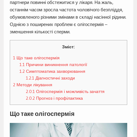
партнери повинні обстежитися у лікаря. На жаль,
останнім часом зросла частота чоловічого безпліддя,
обумовленого різними змінами в складі насінної рідини.
Однією з поширених проблем є олігоспермія –
зменшення кількості сперми.
Зміст:
1
Що таке олігоспермія
1.1
Причини виникнення патології
1.2
Симптоматика захворювання
1.2.1
Діагностичні заходи
2
Методи лікування
2.0.1
Олігоспермія і можливість зачаття
2.0.2
Прогноз і профілактика
Що таке олігоспермія