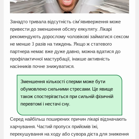
Занадто тривала відсутність сім’явиверження може
привести до зменшення обсягу еякуляту. Лікарі
рекомендують дорослому чоловікові займатися сексом
не менше 3 разів на тиждень. Якщо ж статевого
партнера немає вже дуже давно, можна вдатися до
профілактичної мастурбації, інакше активність
насінників почне знижуватися.
Зменшення кількості сперми може бути
обумовлено сильними стресами. Це явище
також спостерігається при сильній фізичній
перевтомі і нестачі сну.
Серед найбільш поширених причин лікарі відзначають
харчування. Частий пропуск прийомів їжі,
перекушування на ходу або сувора дієта для зниження