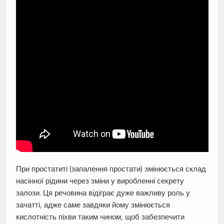
При простатиті (запалення простати) змінюється склад
насінної рідини через зміни у виробленні секрету
залози. Ця речовина відіграє дуже важливу роль у
зачатті, адже саме завдяки йому змінюється
кислотність піхви таким чином, щоб забезпечити