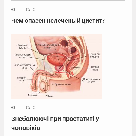
0
Чем опасен нелеченый цистит?
0
Знеболюючі при простатиті у
чоловіків