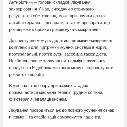
Антибіотики — головні складові лікування
захворювання. Лікар, виходячи з отриманих
результатів обстеження, може призначити до них
антибактеріальні препарати, а також препарати, що
розширюють бронхи і розріджують мокротиння.
До списку ще можуть додатися вітамінно-мінеральні
комплекси для підтримки імунної системи в нормі,
протизапальні, противірусні засоби, а також дієта.
Незбалансоване харчування, надмірне вживання
продуктів з Е-добавками також можуть спровокувати
розвиток хвороби.
В умовах стаціонару при важких стадіях
призначається масажна терапія грудної клітини,
фізіотерапія, інгаляції киснем.
Лікування проводиться аж до повного усунення ознак
пневмонії та стабілізації самопочуття пацієнта.