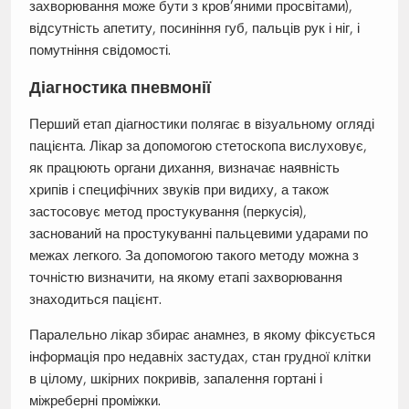
захворювання може бути з кров’яними просвітами),
відсутність апетиту, посиніння губ, пальців рук і ніг, і
помутніння свідомості.
Діагностика пневмонії
Перший етап діагностики полягає в візуальному огляді
пацієнта. Лікар за допомогою стетоскопа вислуховує,
як працюють органи дихання, визначає наявність
хрипів і специфічних звуків при видиху, а також
застосовує метод простукування (перкусія),
заснований на простукуванні пальцевими ударами по
межах легкого. За допомогою такого методу можна з
точністю визначити, на якому етапі захворювання
знаходиться пацієнт.
Паралельно лікар збирає анамнез, в якому фіксується
інформація про недавніх застудах, стан грудної клітки
в цілому, шкірних покривів, запалення гортані і
міжреберні проміжки.