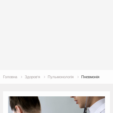
Головна
Здоров'я
Пульмонологія
Пневмонія