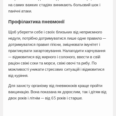
на самих важких стадіях виникають больовий шок і
панічні атаки.
Профілактика пневмонії
Щоб уберегти себе і своїх близьких від неприємного
недуги, потрібно дотримуватися лише одне правило —
дотримуватися правил гігієни, зміцнювати імунітет і
практикувати загартовування. Налагодити харчування
— відмовитися від жирного і солоного, ввести в свій
раціон свіжі соки та морси, свіжі овочі та рибу. По
можливості уникати стресових ситуацій і відмовитися
від куріння.
Для захисту організму від пневмококів краще пройти
вакцинацію. Вона показана як дорослим, так і дітям від
двох років і літнім — від 65 років і старше.