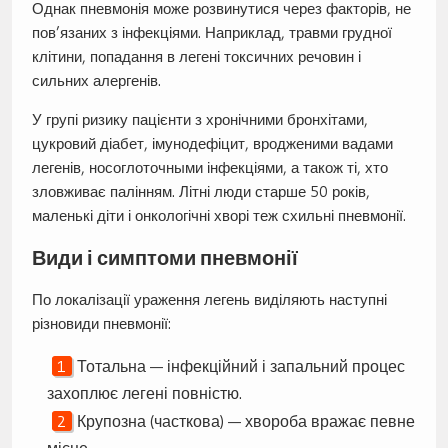
Однак пневмонія може розвинутися через факторів, не
пов’язаних з інфекціями. Наприклад, травми грудної
клітини, попадання в легені токсичних речовин і
сильних алергенів.
У групі ризику пацієнти з хронічними бронхітами,
цукровий діабет, імунодефіцит, вродженими вадами
легенів, носоглоточными інфекціями, а також ті, хто
зловживає палінням. Літні люди старше 50 років,
маленькі діти і онкологічні хворі теж схильні пневмонії.
Види і симптоми пневмонії
По локалізації ураження легень виділяють наступні
різновиди пневмонії:
Тотальна — інфекційний і запальний процес
захоплює легені повністю.
Крупозна (часткова) — хвороба вражає певне
місце.