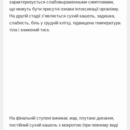
характеризується слабовыраженными симптомами,
що можуть бути присутні ознаки інтоксикації організму.
На другій стадії з’являється сухий кашель, задишка,
слабкість, біль у грудній клітці, підвищена температура
тіла і знижений тиск.
На фінальній ступені виникає жар, плутане дихання,
постійний сухий кашель з мокротою (при певному виді