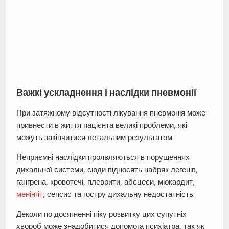
Важкі ускладнення і наслідки пневмонії
При затяжному відсутності лікування пневмонія може
привнести в життя пацієнта великі проблеми, які
можуть закінчитися летальним результатом.
Неприємні наслідки проявляються в порушеннях
дихальної системи, сюди відносять набряк легенів,
гангрена, кровотечі, плеврити, абсцеси, міокардит,
менінгіт
, сепсис та гостру дихальну недостатність.
Деколи по досягненні піку розвитку цих супутніх
хвороб може знадобитися допомога психіатра, так як