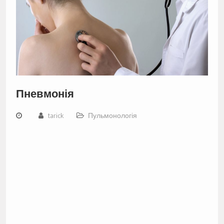
Пневмонія
tarick
Пульмонологія