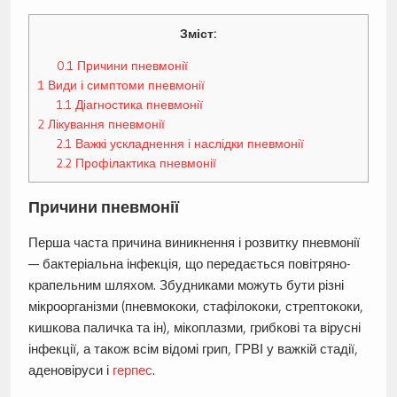
Зміст:
0.1
Причини пневмонії
1
Види і симптоми пневмонії
1.1
Діагностика пневмонії
2
Лікування пневмонії
2.1
Важкі ускладнення і наслідки пневмонії
2.2
Профілактика пневмонії
Причини пневмонії
Перша часта причина виникнення і розвитку пневмонії
— бактеріальна інфекція, що передається повітряно-
крапельним шляхом. Збудниками можуть бути різні
мікроорганізми (пневмококи, стафілококи, стрептококи,
кишкова паличка та ін), мікоплазми, грибкові та вірусні
інфекції, а також всім відомі грип, ГРВІ у важкій стадії,
аденовіруси і
герпес
.