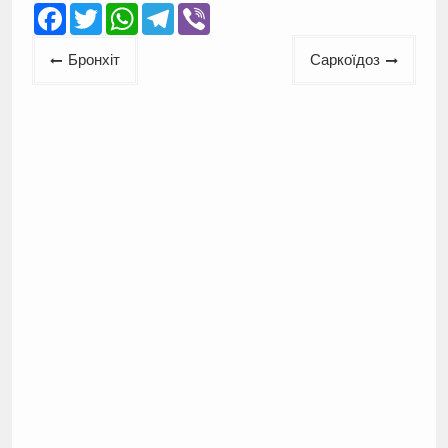
Facebook
Twitter
WhatsApp
Telegram
Viber
Навігація
Бронхіт
Саркоїдоз
записів