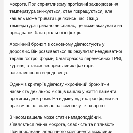
мокрота. При сприятливому протіканні захворювання
температура знижується, стан покращується, але
кашель може тривати ще якийсь час. Якщо
температура тривало не спадає, це може вказувати на
приєднання бактеріальної інфекції.
Хронічний бронхіт в основному діагностують у
дорослих. Він розвивається як результат неадекватної
терапії гострої форми, багаторазово перенесених ГРВІ,
куріння, а також несприятливих факторів
навколишнього середовища.
Одним з критеріїв діагнозу «хронічний бронхіт» є
наявність декількох місяців кашлю у життя пацієнта
протягом двох років. На відміну від гострої форми він
практично не впливає на самопочуття хворого.
З часом кашель може стати нападоподібний,
з’являється гнійна мокрота, слабкість та пітливість.
При приєднанні алергічного компонента можливий