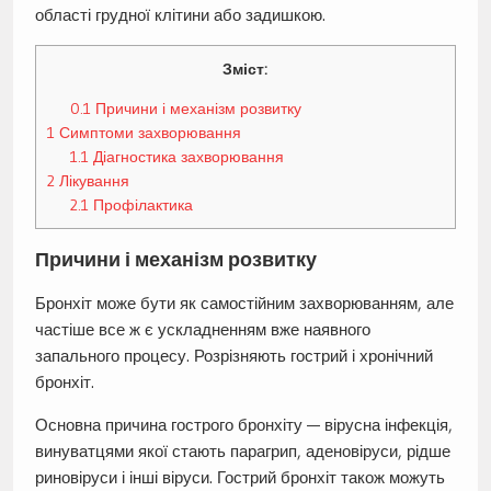
області грудної клітини або задишкою.
Зміст:
0.1
Причини і механізм розвитку
1
Симптоми захворювання
1.1
Діагностика захворювання
2
Лікування
2.1
Профілактика
Причини і механізм розвитку
Бронхіт може бути як самостійним захворюванням, але
частіше все ж є ускладненням вже наявного
запального процесу. Розрізняють гострий і хронічний
бронхіт.
Основна причина гострого бронхіту — вірусна інфекція,
винуватцями якої стають парагрип, аденовіруси, рідше
риновіруси і інші віруси. Гострий бронхіт також можуть