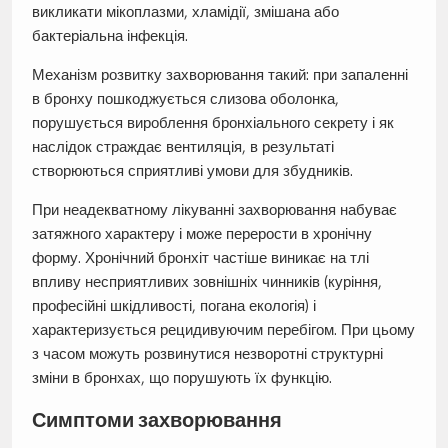
викликати мікоплазми, хламідії, змішана або
бактеріальна інфекція.
Механізм розвитку захворювання такий: при запаленні
в бронху пошкоджується слизова оболонка,
порушується вироблення бронхіального секрету і як
наслідок страждає вентиляція, в результаті
створюються сприятливі умови для збудників.
При неадекватному лікуванні захворювання набуває
затяжного характеру і може перерости в хронічну
форму. Хронічний бронхіт частіше виникає на тлі
впливу несприятливих зовнішніх чинників (куріння,
професійні шкідливості, погана екологія) і
характеризується рецидивуючим перебігом. При цьому
з часом можуть розвинутися незворотні структурні
зміни в бронхах, що порушують їх функцію.
Симптоми захворювання