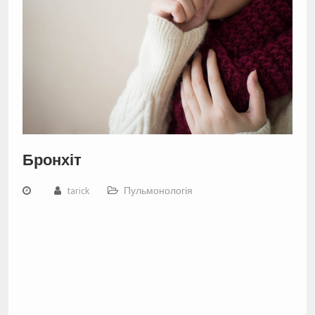
Бронхіт
tarick
Пульмонологія