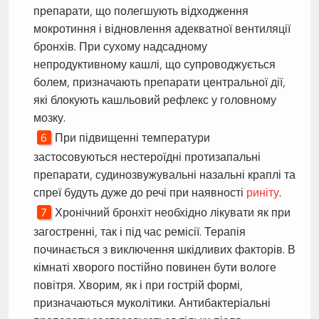
препарати, що полегшують відходження
мокротиння і відновлення адекватної вентиляції
бронхів. При сухому надсадному
непродуктивному кашлі, що супроводжується
болем, призначають препарати центральної дії,
які блокують кашльовий рефлекс у головному
мозку.
При підвищенні температури
застосовуються нестероїдні протизапальні
препарати, судинозвужувальні назальні краплі та
спреї будуть дуже до речі при наявності
риніту
.
Хронічний бронхіт необхідно лікувати як при
загостренні, так і під час ремісії. Терапія
починається з виключення шкідливих факторів. В
кімнаті хворого постійно повинен бути вологе
повітря. Хворим, як і при гострій формі,
призначаються муколітики. Антибактеріальні