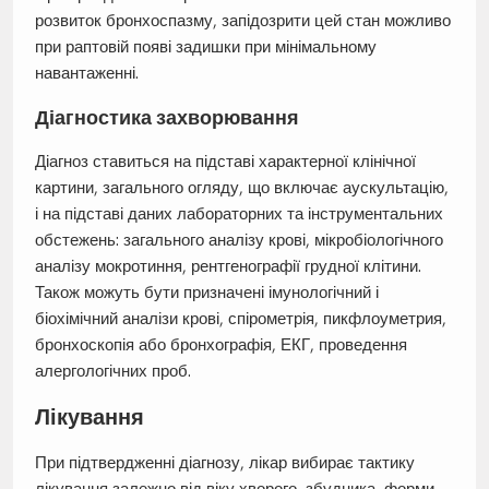
розвиток бронхоспазму, запідозрити цей стан можливо
при раптовій появі задишки при мінімальному
навантаженні.
Діагностика захворювання
Діагноз ставиться на підставі характерної клінічної
картини, загального огляду, що включає аускультацію,
і на підставі даних лабораторних та інструментальних
обстежень: загального аналізу крові, мікробіологічного
аналізу мокротиння, рентгенографії грудної клітини.
Також можуть бути призначені імунологічний і
біохімічний аналізи крові, спірометрія, пикфлоуметрия,
бронхоскопія або бронхографія, ЕКГ, проведення
алергологічних проб.
Лікування
При підтвердженні діагнозу, лікар вибирає тактику
лікування залежно від віку хворого, збудника, форми,