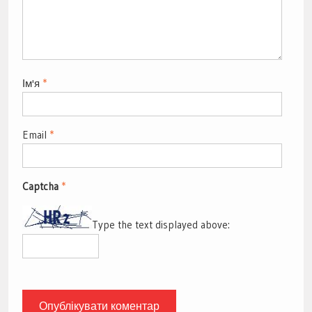
Ім'я
*
Email
*
Captcha
*
Type the text displayed above: