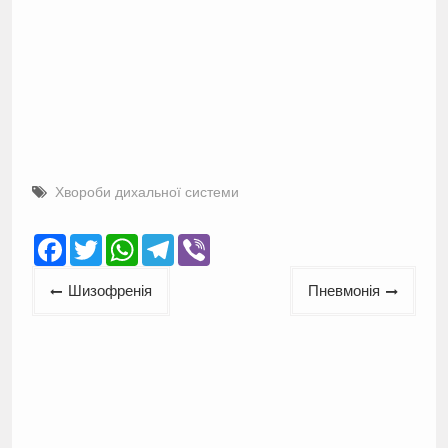
Хвороби дихальної системи
Facebook
Twitter
WhatsApp
Telegram
Viber
Навігація
Шизофренія
Пневмонія
записів