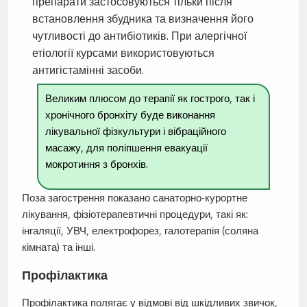
препарати застосовуються тільки після
встановлення збудника та визначення його
чутливості до антибіотиків. При алергічної
етіології курсами використовуються
антигістамінні засоби.
Великим плюсом до терапії як гострого, так і
хронічного бронхіту буде виконання
лікувальної фізкультури і вібраційного
масажу, для поліпшення евакуації
мокротиння з бронхів.
Поза загострення показано санаторно-курортне
лікування, фізіотерапевтичні процедури, такі як:
інгаляції, УВЧ, електрофорез, галотерапія (соляна
кімната) та інші.
Профілактика
Профілактика полягає у відмові від шкідливих звичок,