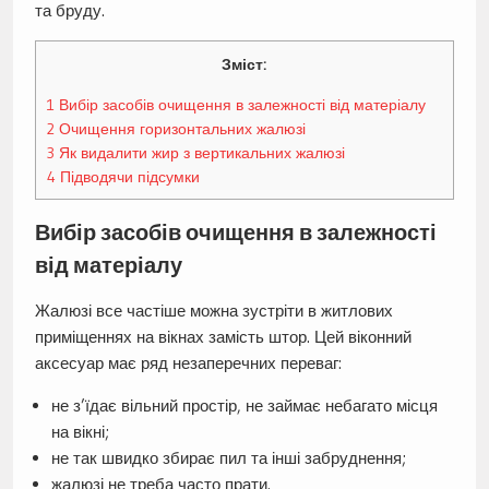
та бруду.
Зміст:
1
Вибір засобів очищення в залежності від матеріалу
2
Очищення горизонтальних жалюзі
3
Як видалити жир з вертикальних жалюзі
4
Підводячи підсумки
Вибір засобів очищення в залежності
від матеріалу
Жалюзі все частіше можна зустріти в житлових
приміщеннях на вікнах замість штор. Цей віконний
аксесуар має ряд незаперечних переваг:
не з’їдає вільний простір, не займає небагато місця
на вікні;
не так швидко збирає пил та інші забруднення;
жалюзі не треба часто прати.