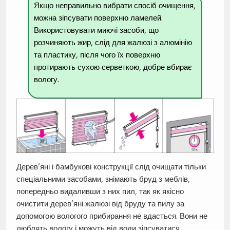
Якщо неправильно вибрати спосіб очищення,
можна зіпсувати поверхню ламелей.
Використовувати миючі засоби, що
розчиняють жир, слід для жалюзі з алюмінію
та пластику, після чого їх поверхню
протирають сухою серветкою, добре вбирає
вологу.
Дерев’яні і бамбукові конструкції слід очищати тільки
спеціальними засобами, знімають бруд з меблів,
попередньо видаливши з них пил, так як якісно
очистити дерев’яні жалюзі від бруду та пилу за
допомогою вологого прибирання не вдасться. Вони не
люблять вологу і можуть від води зіпсуватися.