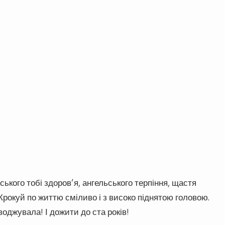
ького тобі здоров’я, ангельського терпіння, щастя
Крокуй по життю сміливо і з високо піднятою головою.
оджувала! І дожити до ста років!