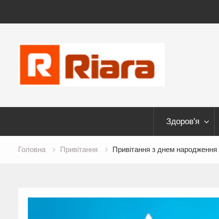
Skip
to
content
Здоров’я
Головна
Привітання
Привітання з днем народження