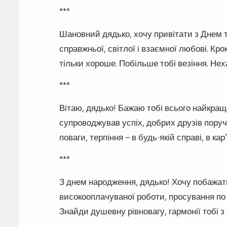
***
Шановний дядько, хочу привітати з Днем 
справжньої, світлої і взаємної любові. Кр
тільки хороше. Побільше тобі везіння. Неха
***
Вітаю, дядько! Бажаю тобі всього найкращ
супроводжував успіх, добрих друзів поруч,
поваги, терпіння – в будь-якій справі, в кар
***
З днем народження, дядько! Хочу побажати
високооплачуваної роботи, просування по 
Знайди душевну рівновагу, гармонії тобі 