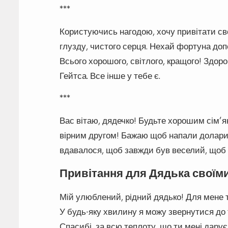
***
Користуючись нагодою, хочу привітати св
глузду, чистого серця. Нехай фортуна до
Всього хорошого, світлого, кращого! Здор
Гейтса. Все інше у тебе є.
***
Вас вітаю, дядечко! Будьте хорошим сім’
вірним другом! Бажаю щоб напали долари 
вдавалося, щоб завжди був веселий, щоб 
Привітання для Дядька своїм
Мій улюблений, рідний дядько! Для мене т
У будь-яку хвилину я можу звернутися до 
Спасибі, за всю теплоту, що ти мені дарує