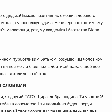
ого дядька! Бажаю позитивних емоцій, здорового
помагає, супроводжує удача. Невичерпного оптимізму.
ов’я марафонця, розуму академіка і багатства Білла
янином, турботливим батьком, розуміючим чоловіком,
і ви не змогли б від них відбитися! Бажаю щоб все
щастя ходило по п’ятах.
и словами
и, як другий ТАТО. Щира, добра людина. Ти уважний!
тебе за допомогою. І ти неодмінно будеш поруч.
ш. Нехай твоє здоров’я буде міцніше день від дня.