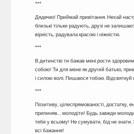
***
Дядечко! Приймай привітання. Нехай настрі
близькі тільки радують, друзі не залиша
вірність, радувала красою і ніжністю.
***
В дитинстві ти бажав мені рости здоровим
собою! Ти для мене як другий батько, пр
і силою волі. Пишаюся тобою. Відсвяткуй н
***
Позитиву, цілеспрямованості, достатку, ен
припиняв… молодіти! Будь завжди молоди
тебе у всьому! Не сумувати, бід не знат
всі бажання!