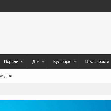
Поради
Дім
Кулінарія
Цікаві факти
 дядька