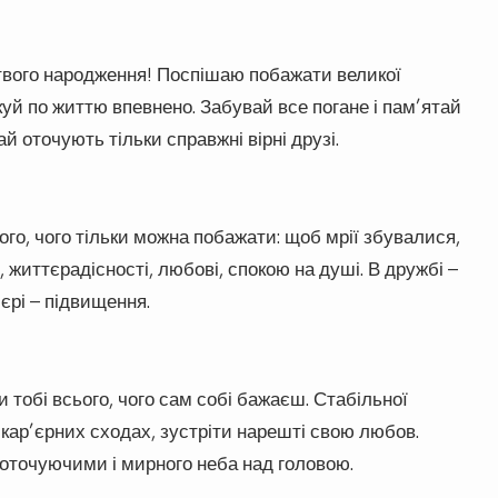
твого народження! Поспішаю побажати великої
окуй по життю впевнено. Забувай все погане і пам’ятай
й оточують тільки справжні вірні друзі.
ого, чого тільки можна побажати: щоб мрії збувалися,
 життєрадісності, любові, спокою на душі. В дружбі –
’єрі – підвищення.
 тобі всього, чого сам собі бажаєш. Стабільної
кар’єрних сходах, зустріти нарешті свою любов.
з оточуючими і мирного неба над головою.