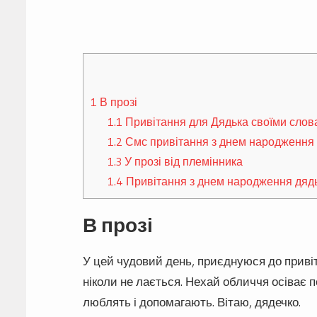
1
В прозі
1.1
Привітання для Дядька своїми сло
1.2
Смс привітання з днем народження 
1.3
У прозі від племінника
1.4
Привітання з днем народження дядь
В прозі
У цей чудовий день, приєднуюся до привіт
ніколи не лається. Нехай обличчя осіває 
люблять і допомагають. Вітаю, дядечко.