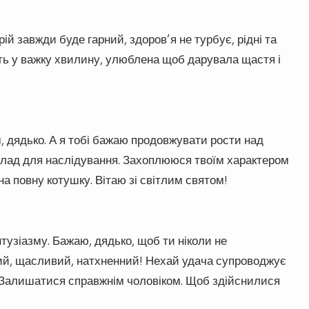
й завжди буде гарний, здоров’я не турбує, рідні та
ють у важку хвилину, улюблена щоб дарувала щастя і
, дядько. А я тобі бажаю продовжувати рости над
иклад для наслідування. Захоплююся твоїм характером
а повну котушку. Вітаю зі світлим святом!
тузіазму. Бажаю, дядько, щоб ти ніколи не
й, щасливий, натхненний! Нехай удача супроводжує
и. Залишатися справжнім чоловіком. Щоб здійснилися