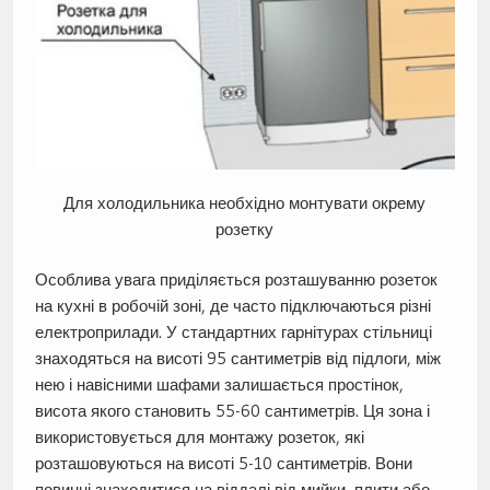
Для холодильника необхідно монтувати окрему
розетку
Особлива увага приділяється розташуванню розеток
на кухні в робочій зоні, де часто підключаються різні
електроприлади. У стандартних гарнітурах стільниці
знаходяться на висоті 95 сантиметрів від підлоги, між
нею і навісними шафами залишається простінок,
висота якого становить 55-60 сантиметрів. Ця зона і
використовується для монтажу розеток, які
розташовуються на висоті 5-10 сантиметрів. Вони
повинні знаходитися на віддалі від мийки, плити або