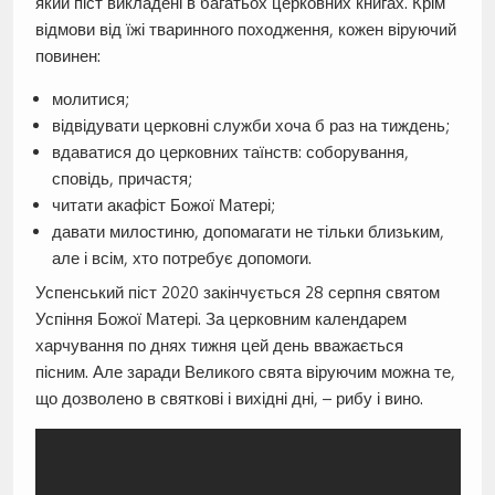
який піст викладені в багатьох церковних книгах. Крім
відмови від їжі тваринного походження, кожен віруючий
повинен:
молитися;
відвідувати церковні служби хоча б раз на тиждень;
вдаватися до церковних таїнств: соборування,
сповідь, причастя;
читати акафіст Божої Матері;
давати милостиню, допомагати не тільки близьким,
але і всім, хто потребує допомоги.
Успенський піст 2020 закінчується 28 серпня святом
Успіння Божої Матері. За церковним календарем
харчування по днях тижня цей день вважається
пісним. Але заради Великого свята віруючим можна те,
що дозволено в святкові і вихідні дні, – рибу і вино.