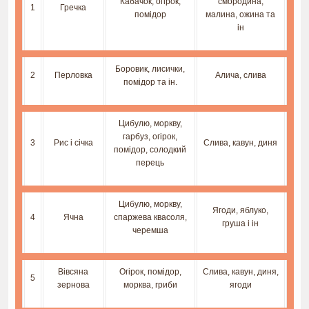
Кабачок, огірок,
смородина,
1
Гречка
помідор
малина, ожина та
ін
Боровик, лисички,
2
Перловка
Алича, слива
помідор та ін.
Цибулю, моркву,
гарбуз, огірок,
3
Рис і січка
Слива, кавун, диня
помідор, солодкий
перець
Цибулю, моркву,
Ягоди, яблуко,
4
Ячна
спаржева квасоля,
груша і ін
черемша
Вівсяна
Огірок, помідор,
Слива, кавун, диня,
5
зернова
морква, гриби
ягоди