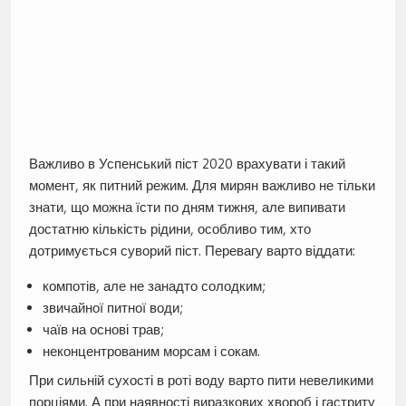
Важливо в Успенський піст 2020 врахувати і такий
момент, як питний режим. Для мирян важливо не тільки
знати, що можна їсти по дням тижня, але випивати
достатню кількість рідини, особливо тим, хто
дотримується суворий піст. Перевагу варто віддати:
компотів, але не занадто солодким;
звичайної питної води;
чаїв на основі трав;
неконцентрованим морсам і сокам.
При сильній сухості в роті воду варто пити невеликими
порціями. А при наявності виразкових хвороб і гастриту