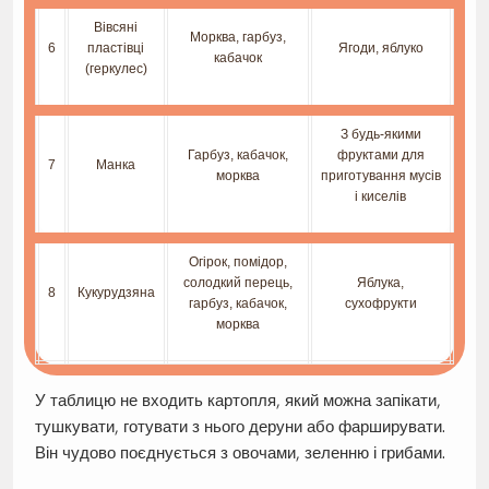
Вівсяні
Морква, гарбуз,
6
пластівці
Ягоди, яблуко
кабачок
(геркулес)
З будь-якими
Гарбуз, кабачок,
фруктами для
7
Манка
морква
приготування мусів
і киселів
Огірок, помідор,
солодкий перець,
Яблука,
8
Кукурудзяна
гарбуз, кабачок,
сухофрукти
морква
У таблицю не входить картопля, який можна запікати,
тушкувати, готувати з нього деруни або фарширувати.
Він чудово поєднується з овочами, зеленню і грибами.