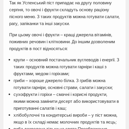
Так як Успенський піст припадає на другу половину
серпня, то овочі і фрукти складуть основу раціону
пісного меню. З таких продуктів можна готувати салати,
рагу, запіканки та інші закуски.
При цьому овочі і фрукти – кращі джерела вітамінів,
поживних речовин і клітковини. До іншим дозволеним
продуктів в пост відносяться:
крупи – основний постачальник вуглеводів і енергії. З
таких продуктів можна готувати гарніри і каші з
фруктами, медом і горіхами;
гриби – хороше джерело білка. З грибів можна
готувати гарніри, основні страви, салати і закуски;
сухофрукти і горіхи – смачні і корисні продукти,
якими можна замінити десерт або використовувати в
приготуванні салатів і каш;
хлібобулочні та кондитерські вироби – у піст можна,
якщо в їх складі немає молочних продуктів та яєць;
риба дозволена тільки на свято Преображення.