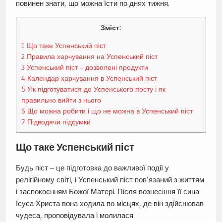
повинен знати, що можна їсти по днях тижня.
Зміст:
1
Що таке Успенський піст
2
Правила харчування на Успенський піст
3
Успенський піст – дозволені продукти
4
Календар харчування в Успенський піст
5
Як підготуватися до Успенського посту і як
правильно вийти з нього
6
Що можна робити і що не можна в Успенський піст
7
Підводячи підсумки
Що таке Успенський піст
Будь піст – це підготовка до важливої події у
релігійному світі, і Успенський піст пов’язаний з життям
і заспокоєнням Божої Матері. Після вознесіння її сина
Ісуса Христа вона ходила по місцях, де він здійснював
чудеса, проповідувала і молилася.