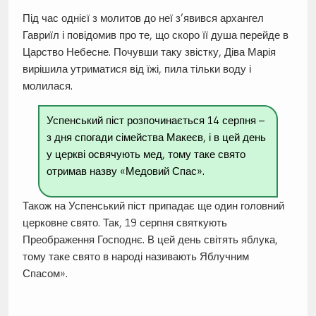
Під час однієї з молитов до неї з’явився архангел
Гавриїл і повідомив про те, що скоро її душа перейде в
Царство Небесне. Почувши таку звістку, Діва Марія
вирішила утриматися від їжі, пила тільки воду і
молилася.
Успенський піст розпочинається 14 серпня –
з дня спогади сімейства Макеєв, і в цей день
у церкві освячують мед, тому таке свято
отримав назву «Медовий Спас».
Також на Успенський піст припадає ще один головний
церковне свято. Так, 19 серпня святкують
Преображення Господнє. В цей день світять яблука,
тому таке свято в народі називають Яблучним
Спасом».