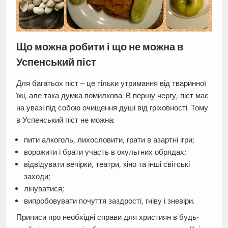
Що можна робити і що не можна в
Успенський піст
Для багатьох піст – це тільки утримання від тваринної
їжі, але така думка помилкова. В першу чергу, піст має
на увазі під собою очищення душі від гріховності. Тому
в Успенський піст не можна:
пити алкоголь, лихословити, грати в азартні ігри;
ворожити і брати участь в окультних обрядах;
відвідувати вечірки, театри, кіно та інші світські
заходи;
лінуватися;
випробовувати почуття заздрості, гніву і зневіри.
Приписи про необхідні справи для християн в будь-