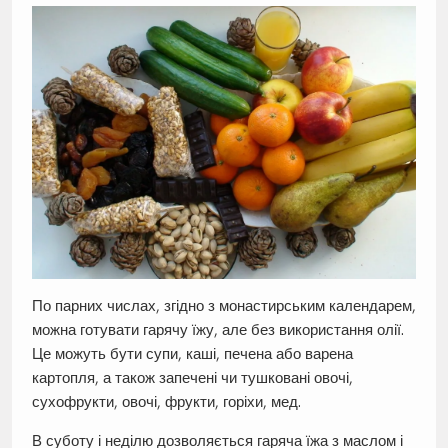
По парних числах, згідно з монастирським календарем,
можна готувати гарячу їжу, але без використання олії.
Це можуть бути супи, каші, печена або варена
картопля, а також запечені чи тушковані овочі,
сухофрукти, овочі, фрукти, горіхи, мед.
В суботу і неділю дозволяється гаряча їжа з маслом і