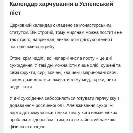
Календар харчування в Успенський
піст
Церковний календар складено за монастирським
статутом. Він строгий, тому мирянам можна постити не
так строго, наприклад, виключити дні сухоїдення і
частіше вживати рибу.
Отже, крім неділі, всі непарні числа посту – це дні
сухоїдення. У такі дні можна їсти лише хліб, сушені та
свіжі фрукти, сирі, мочені, квашені і мариновані овочі.
Також дозволяється вживати в їжу мед, горіхи, пити
воду і соки.
У дні сухоїдення забороняється готувати гарячу їжу з
додаванням рослинної олії. Але вживання сухої їжі
варто дотримуватись тільки тим, у кого немає ніяких
проблем зі здоров’ям і тим, хто не зайнятий важкою
фізичною працею.