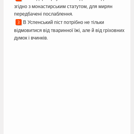
згідно з монастирським статутом, для мирян
передбачені послаблення.
В Успенський піст потрібно не тільки
відмовитися від тваринної їжі, але й від гріховних
думок і вчинків.