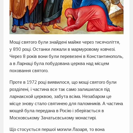
Мощі святого були знайдені майже через тисячоліття,
у 890 році. Останки лежали в мармуровому ковчезі.
Через 8 років вони були перевезені в Константинополь,
а в Ларнаці була побудована церква над місцем
поховання святого.
Проте в 1972 році виявилося, що мощі святого були
розділені, і частина все так само залишилася під
ларнакской церквою, забута всіма. Незабаром це
місце знову стало святинею для паломників. А частина
мощей була передана в Росію і зберігається в
Московському Зачатьєвському монастирі.
Що стосується першої могили Лазаря, то вона