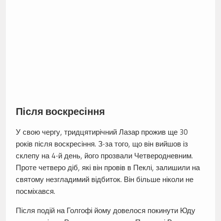
Після воскресіння
У свою чергу, тридцятирічний Лазар прожив ще 30
років після воскресіння. З-за того, що він вийшов із
склепу на 4-й день, його прозвали Четверодневним.
Проте четверо діб, які він провів в Пеклі, залишили на
святому незгладимий відбиток. Він більше ніколи не
посміхався.
Після подій на Голгофі йому довелося покинути Юду