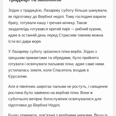
Згідно з традицією, Лазареву суботу більше шанували,
як підготовку до Вербної неділі. Тому господині варили
брагу, готували кашу і гречані млинці. Також
заздалегідь готувався критий пиріг — рибний курник,
адже в останній день перед Страсним тижнем можна
їсти всі дари моря.
У Лазареву суботу зрізалися гілки верби. Згідно з
грецьким прикметами та обрядами, було прийнято
готувати і освячувати пальмові гілки, адже саме ними
устилалась земля, коли Спаситель входив в
Єрусалим.
Але в північних широтах пальми не ростуть, і священне
рослина було замінено на вербові гілки. Вони ж
суботнього вечірнє богослужіння освячувалися для
підготовки до Вербної Неділі.
Були і прикмети, пов’язані з вербними нирками. Якщо їх