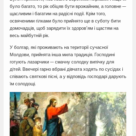
було багато, то рік обіцяв бути врожайним, а головне —
щасливим і багатим на радісні події. Крім того,
освяченими гілками було прийнято ще в суботу бити
домочадців, щоб зарядити їх здоров’ям і щастям на
весь майбутній рік.
У болгар, які проживають на території сучасної
Молдови, прийнята інша мила традиція. Господині
готують лазарчики — смачну солодку випічку для
дітей. Ввечері гарно вбрані дівчата ходять по сусідах і
співають святкові пісні, а у відповідь господарі дарують
їм солодощі.