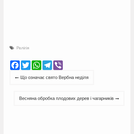
Релігія
Facebook
Twitter
WhatsApp
Telegram
Viber
Навігація
Що означає свято Вербна неділя
записів
Весняна обробка плодових дерев і чагарників