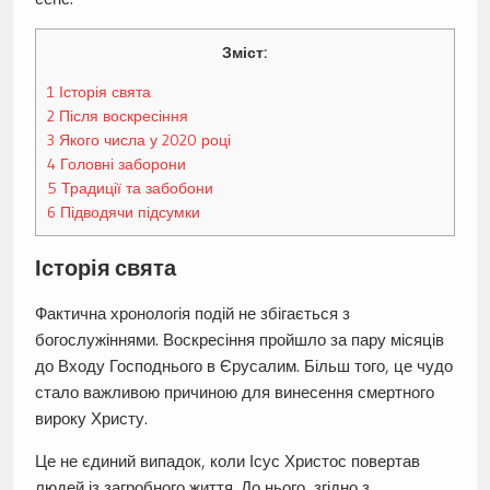
Зміст:
1
Історія свята
2
Після воскресіння
3
Якого числа у 2020 році
4
Головні заборони
5
Традиції та забобони
6
Підводячи підсумки
Історія свята
Фактична хронологія подій не збігається з
богослужіннями. Воскресіння пройшло за пару місяців
до Входу Господнього в Єрусалим. Більш того, це чудо
стало важливою причиною для винесення смертного
вироку Христу.
Це не єдиний випадок, коли Ісус Христос повертав
людей із загробного життя. До нього, згідно з