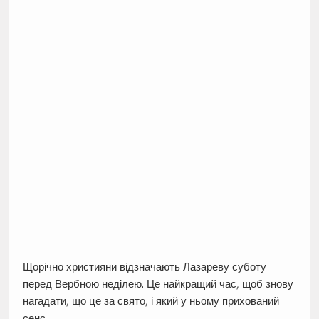
Щорічно християни відзначають Лазареву суботу
перед Вербною неділею. Це найкращий час, щоб знову
нагадати, що це за свято, і який у ньому прихований
сенс.