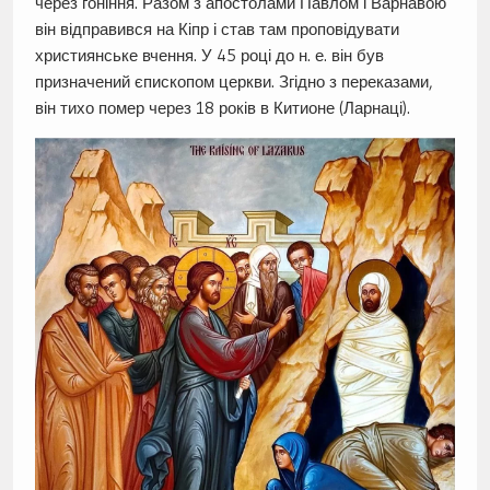
через гоніння. Разом з апостолами Павлом і Варнавою
він відправився на Кіпр і став там проповідувати
християнське вчення. У 45 році до н. е. він був
призначений єпископом церкви. Згідно з переказами,
він тихо помер через 18 років в Китионе (Ларнаці).