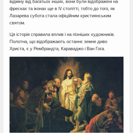
відміну від багатьох інших, вони були відображені на
фресках та іконах ще в IV столітті, тобто до того, як
Лазарева субота стала офіційним християнським
святом.
Ця історія справила вплив і на пізніших художників.
Полотна, що відображають останнє земне диво
Христа, є у Рембрандта, Караваджо і Ван Гога.