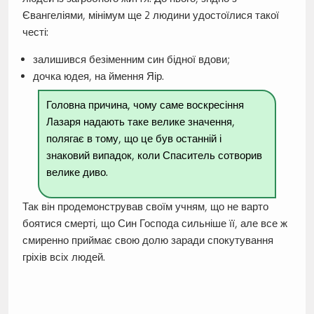
Євангеліями, мінімум ще 2 людини удостоїлися такої
честі:
залишився безіменним син бідної вдови;
дочка юдея, на ймення Яір.
Головна причина, чому саме воскресіння
Лазаря надають таке велике значення,
полягає в тому, що це був останній і
знаковий випадок, коли Спаситель сотворив
велике диво.
Так він продемонстрував своїм учням, що не варто
боятися смерті, що Син Господа сильніше її, але все ж
смиренно приймає свою долю заради спокутування
гріхів всіх людей.