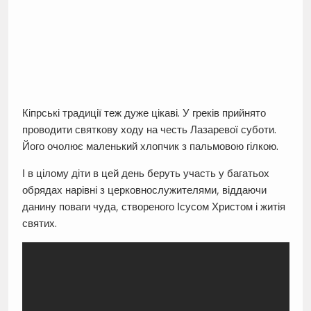
Кіпрські традиції теж дуже цікаві. У греків прийнято
проводити святкову ходу на честь Лазаревої суботи.
Його очолює маленький хлопчик з пальмовою гілкою.
І в цілому діти в цей день беруть участь у багатьох
обрядах нарівні з церковнослужителями, віддаючи
данину поваги чуда, створеного Ісусом Христом і житія
святих.