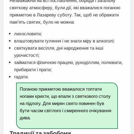
Незважаючи на всі послаблення, обряди і загальну
святкову атмосферу, були дії, які вважалися поганою
прикметою в Лазареву суботу. Так, щоб не ображати
пам’ять святих, було не можна:
лихословити;
влаштовувати гуляння і не знати міру в алкоголі;
святкувати весілля, дні народження та інші
урочистості;
займатися фізичною працею, рукоділлям, полювати,
прибирати і прати;
гадати.
Поганою прикметою вважалося топтати
ногами крихти, що впали з святкового столу
на підлогу. Для мирян свято повинен був
бути часом світлого і смиренного очікування
дива.
Традиції та забобони