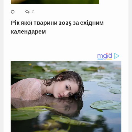
0
Рік якої тварини 2025 за східним
календарем