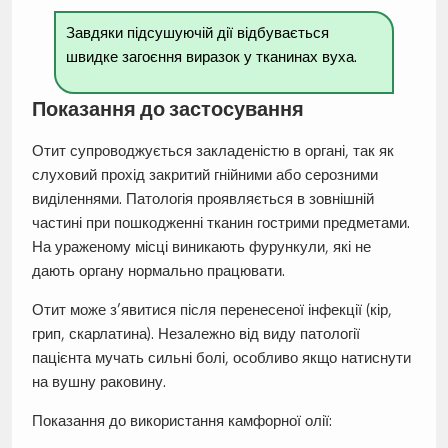
Завдяки підсушуючій дії відбувається
швидке загоєння виразок у тканинах вуха.
Показання до застосування
Отит супроводжується закладеністю в органі, так як
слуховий прохід закритий гнійними або серозними
виділеннями. Патологія проявляється в зовнішній
частині при пошкодженні тканин гострими предметами.
На ураженому місці виникають фурункули, які не
дають органу нормально працювати.
Отит може з’явитися після перенесеної інфекції (кір,
грип, скарлатина). Незалежно від виду патології
пацієнта мучать сильні болі, особливо якщо натиснути
на вушну раковину.
Показання до використання камфорної олії: