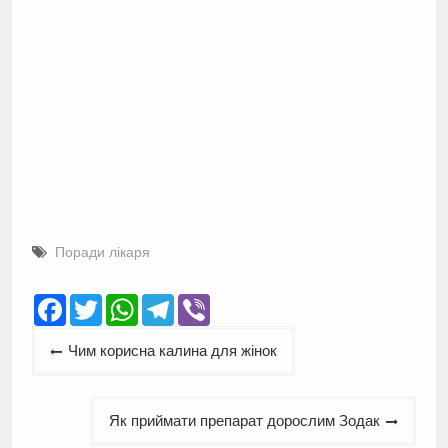
Поради лікаря
Facebook
Twitter
WhatsApp
Telegram
Viber
Навігація
Чим корисна калина для жінок
записів
Як приймати препарат дорослим Зодак