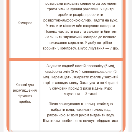
розмірами виходить серветка за розміром
трохи більше вушної раковини. У центрі
зробити розріз, просочити
розігрітоюкамфорною олією. Надіти на вухо.
Компрес
Утеплити мішком або вощеного папером.
Поверх накласти вату та закріпити бинтом.
Залишити зігріваючий компрес до повного
висихання серветки. У добу потрібно
зробити 3 компресу, а курс лікування — 7 діб.
З’єднати водний настій прополісу (5 мл),
камфорна олія (5 мл), соняшникова олія (5
мл). Переміщати, зберігати краплі у закритій
тарі і в холодильнику. Закапувати по 4 краплі
Краплі для
у слуховий прохід 3 рази в день. Курс
розм’якшення
лікування — 3 тижні.
сірчаних
пробок
Після закапування в шприц необхідно
набрати води, нахилити голову над
раковиною. Різким рухом видавити воду.
Шматочки пробки легко почнуть віддалятися.