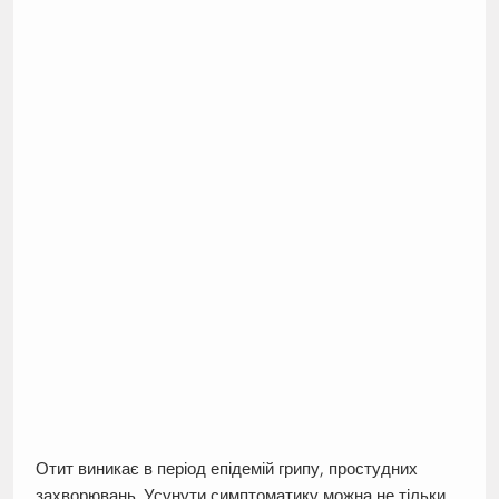
Отит виникає в період епідемій грипу, простудних
захворювань. Усунути симптоматику можна не тільки