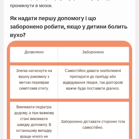
проникнути в мозок.
Як надати першу допомогу і що
заборонено робити, якщо у дитини болить
вухо?
Дозволено
Заборонено
Злегка натиснути на
Самостійно давати знеболюючі
вушну раковину з
препарати до приїзду або
метою перевірки
відвідування лікаря, так докторові
симптомів отиту.
важче буде поставити діагноз.
Викликати педіатра
додому, а при важкому
стані викликати
Заборонено діставати сторонні тіла
швидку допомогу. В
самостійно.
останньому випадку
краще нічого не