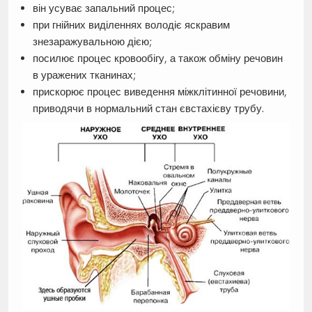
він усуває запальний процес;
при гнійних виділеннях володіє яскравим
знезаражувальною дією;
посилює процес кровообігу, а також обміну речовин
в уражених тканинах;
прискорює процес виведення міжклітинної речовини,
приводячи в нормальний стан євстахієву трубу.