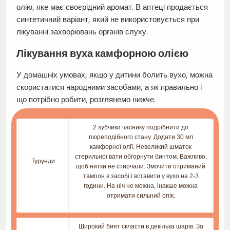
олію, яке має своєрідний аромат. В аптеці продається
синтетичний варіант, який не використовується при
лікуванні захворювань органів слуху.
Лікування вуха камфорною олією
У домашніх умовах, якщо у дитини болить вухо, можна
скористатися народними засобами, а як правильно і
що потрібно робити, розглянемо нижче.
2 зубчики часнику подрібнити до
пюреподібного стану. Додати 30 мл
камфорної олії. Невеликий шматок
стерильної вати обгорнути бинтом. Важливо,
Турунди
щоб нитки не стирчали. Змочити отриманий
тампон в засобі і вставити у вухо на 2-3
години. На ніч не можна, інакше можна
отримати сильний опік.
Широкий бинт скласти в декілька шарів. За