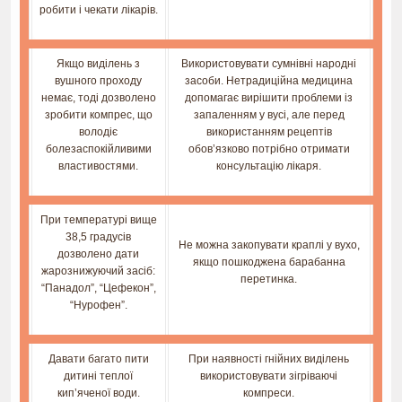
робити і чекати лікарів.
Якщо виділень з
Використовувати сумнівні народні
вушного проходу
засоби. Нетрадиційна медицина
немає, тоді дозволено
допомагає вирішити проблеми із
зробити компрес, що
запаленням у вусі, але перед
володіє
використанням рецептів
болезаспокійливими
обов’язково потрібно отримати
властивостями.
консультацію лікаря.
При температурі вище
38,5 градусів
Не можна закопувати краплі у вухо,
дозволено дати
якщо пошкоджена барабанна
жарознижуючий засіб:
перетинка.
“Панадол”, “Цефекон”,
“Нурофен”.
Давати багато пити
При наявності гнійних виділень
дитині теплої
використовувати зігріваючі
кип’яченої води.
компреси.