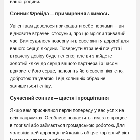
вашої родини.
Сонник Фрейда — примирення з кимось
Уві сні вам довелося прикрашати себе перлами — ви
відновите втрачені стосунки, про що мріяли тривалий
час. Вам судилося повернути в своє життя дорогої для
вашого серця людини. Повернути втрачені почуття і
втрачену довіру буде нелегко, але ви знайдете
золотий ключ до серця вашого партнера і з часом
відкриєте його серце, наповніть його своєю ніжністю,
добротою та увагою. І від колишніх образ не
залишиться і сліду.
Сучасний сонник — щастя і процвітання
Якщо вам приснилися перли попереду у вас успіх на
всіх напрямках. Особливо пощастить тим, хто працює
в торгівлі або займається громадською роботою. Для
чоловіків цей дорогоцінний камінь обіцяє кар’єрний ріст