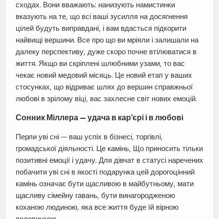
сходах. Вони вважають: нанизують намистинки
вказують на те, що всі ваші зусилля на досягнення
цілей будуть виправдані, і вам вдасться підкорити
найвищі вершини. Все про що ви мріяли і залишали на
далеку перспективу, дуже скоро почне втілюватися в
життя. Якщо ви скріплені шлюбними узами, то вас
чекає новий медовий місяць. Це новий етап у ваших
стосунках, що відриває шлях до вершин справжньої
любові в зрілому віці, вас захлесне світ нових емоцій.
Сонник Міллера — удача в кар’єрі і в любові
Перли уві сні — ваш успіх в бізнесі, торгівлі,
громадської діяльності. Це камінь, Що приносить тільки
позитивні емоції і удачу. Для дівчат в статусі наречених
побачити уві сні в якості подарунка цей дорогоцінний
камінь означає бути щасливою в майбутньому, мати
щасливу сімейну гавань, бути винагородженою
коханою людиною, яка все життя буде їй вірною
половинкою.