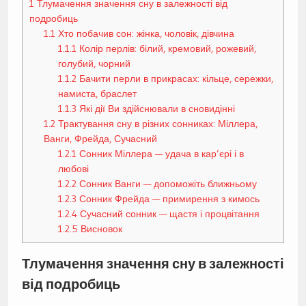
1
Тлумачення значення сну в залежності від
подробиць
1.1
Хто побачив сон: жінка, чоловік, дівчина
1.1.1
Колір перлів: білий, кремовий, рожевий,
голубий, чорний
1.1.2
Бачити перли в прикрасах: кільце, сережки,
намиста, браслет
1.1.3
Які дії Ви здійснювали в сновидінні
1.2
Трактування сну в різних сонниках: Міллера,
Ванги, Фрейда, Сучасний
1.2.1
Сонник Міллера — удача в кар’єрі і в
любові
1.2.2
Сонник Ванги — допоможіть ближньому
1.2.3
Сонник Фрейда — примирення з кимось
1.2.4
Сучасний сонник — щастя і процвітання
1.2.5
Висновок
Тлумачення значення сну в залежності
від подробиць