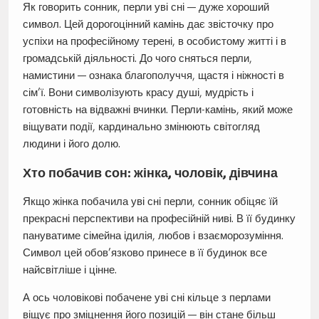
Як говорить сонник, перли уві сні — дуже хороший
символ. Цей дорогоцінний камінь дає звісточку про
успіхи на професійному терені, в особистому житті і в
громадській діяльності. До чого сняться перли,
намистини — ознака благополуччя, щастя і ніжності в
сім’ї. Вони символізують красу душі, мудрість і
готовність на відважні вчинки. Перли-камінь, який може
віщувати події, кардинально змінюють світогляд
людини і його долю.
Хто побачив сон: жінка, чоловік, дівчина
Якщо жінка побачила уві сні перли, сонник обіцяє їй
прекрасні перспективи на професійній ниві. В її будинку
пануватиме сімейна ідилія, любов і взаєморозуміння.
Символ цей обов’язково принесе в її будинок все
найсвітліше і цінне.
А ось чоловікові побачене уві сні кільце з перлами
віщує про зміцнення його позицій — він стане більш