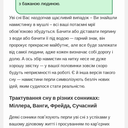
з бажаною людиною.
Уві сні Вас наздогнав щасливий випадок – Ви знайшли
намистинку в мушлі – всі ваші потаємні мрії
обов’язково збудуться. Бачити або діставати перлину
з води або бачити її під водою — гарний знак, він
пророкує прекрасне майбутнє, але все буде залежати
від самої людини, адже кожен визначає собі дорогу і
долю. А ось збір намистин на нитку несе не дуже
хорошу звістку — у вашої половинки зовсім скоро
будуть неприємності на роботі. Є й інша версія такого
сну — намистини перли символізують безліч нових
ідей, яким судилося стати реальністю.
Трактування сну в різних сонниках:
Міллера, Ванги, Фрейда, Сучасний
Деякі сонники пов’язують перли уві сні з успіхами у
вашому діловому житті і просуванням по кар’єрних