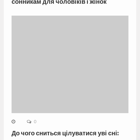
сонникам для чоловіків і жінок
0
До чого сниться цілуватися уві сні: