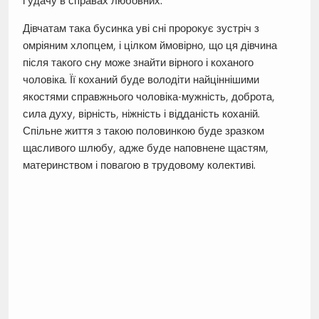
і удачу в справах любовних.
Дівчатам така бусинка уві сні пророкує зустріч з
омріяним хлопцем, і цілком ймовірно, що ця дівчина
після такого сну може знайти вірного і коханого
чоловіка. Її коханий буде володіти найціннішими
якостями справжнього чоловіка-мужність, доброта,
сила духу, вірність, ніжність і відданість коханій.
Спільне життя з такою половинкою буде зразком
щасливого шлюбу, адже буде наповнене щастям,
материнством і повагою в трудовому колективі.