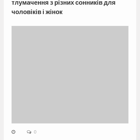
тлумачення з різних сонників для
чоловіків і жінок
0