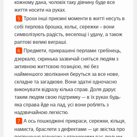
кожному дана, чоловік таку дівчину буде все
життя носити на руках.
Трохи інші приємні моменти в житті несуть в
собі перлова брошка, кольє, сережки – вони
символізують радість, веселощі і удачу, а також
раптові великі виграші.
Предмети, прикрашені перлами: гребінець,
дзеркало, скринька зазвичай сняться людям з
активною життєвою позицією, які без
найменшого зволікання беруться за все нове,
складне та загадкове. Вони здатні одночасно
виконувати відразу кілька справ. Доля дарує
таким людям свою підтримку — в їх руках будь-
яка справа йде на лад, усі вони роблять з
надзвичайною легкістю.
А ось пошкоджені прикраси, сережки, кільця,
намиста, браслети з дефектами — це звістка про
погіршення відносин з оточуючими вас людьми.