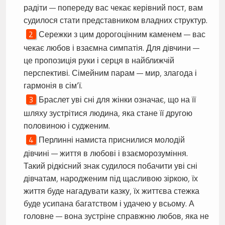
радіти — попереду вас чекає керівний пост, вам
судилося стати представником владних структур.
Сережки з цим дорогоцінним каменем — вас
чекає любов і взаємна симпатія. Для дівчини —
це пропозиція руки і серця в найближчій
перспективі. Сімейним парам — мир, злагода і
гармонія в сім’ї.
Браслет уві сні для жінки означає, що на її
шляху зустрітися людина, яка стане її другою
половиною і судженим.
Перлинні намиста приснилися молодій
дівчині — життя в любові і взаєморозуміння.
Такий рідкісний знак судилося побачити уві сні
дівчатам, народженим під щасливою зіркою, їх
життя буде нагадувати казку, їх життєва стежка
буде усипана багатством і удачею у всьому. А
головне — вона зустріне справжню любов, яка не