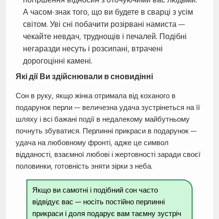
А часом-знак того, що ви будете в сварці з усім
світом. Уві сні побачити розірвані намиста —
чекайте невдач, труднощів і печалей. Подібні
негаразди несуть і розсипані, втрачені
дорогоцінні камені.
Які дії Ви здійснювали в сновидінні
Сон в руку, якщо жінка отримала від коханого в
подарунок перли — величезна удача зустрінеться на її
шляху і всі бажані події в недалекому майбутньому
почнуть збуватися. Перлинні прикраси в подарунок —
удача на любовному фронті, адже це символ
відданості, взаємної любові і жертовності заради своєї
половинки, готовність зняти зірки з неба.
Якщо ви самотні і подібний сон часто
відвідує вас — носіть постійно перлинні
прикраси і доля подарує вам таємну зустріч