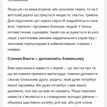
Якщо уві сні жінка втрачає або розсипає перли, то на її
життєвій дорозі зустрінуться нещастя, смутки, тривоги.
Для подолання цієї чорної смуги їй знадобляться сила
волі, терпіння і підтримка близьких людей. У більш
оптимістичних сценаріях такий сон асоціюється всього
лише з життєвими змінами кардинального характеру і
значними перешкодами в найважливіших справах і
намірах.
Сонник Ванги — допоможіть ближньому
Вам приснилися намисто з перлів — це звістка про те,
що ви повинні проявити милосердя, повинні допомогти
своєму близькому другу, родичу, який дуже потребує
вашої підтримки. Він дуже потребує саме вашої
допомоги, але про це вам не говорить. Якщо перлинні
намиста з’являються в сновидіннях молодої дівчини —
обіцянка щасливого шлюбу для вас або для члена