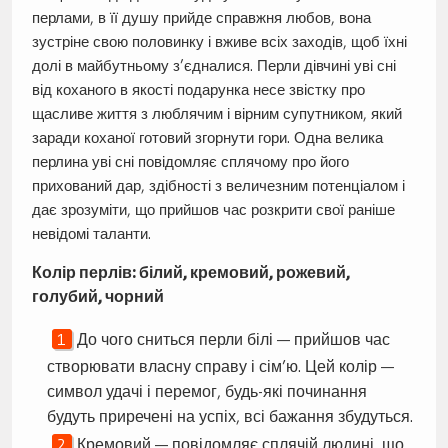
перлами, в її душу прийде справжня любов, вона
зустріне свою половинку і вживе всіх заходів, щоб їхні
долі в майбутньому з’єдналися. Перли дівчині уві сні
від коханого в якості подарунка несе звістку про
щасливе життя з люблячим і вірним супутником, який
заради коханої готовий згорнути гори. Одна велика
перлина уві сні повідомляє сплячому про його
прихований дар, здібності з величезним потенціалом і
дає зрозуміти, що прийшов час розкрити свої раніше
невідомі таланти.
Колір перлів: білий, кремовий, рожевий,
голубий, чорний
До чого сниться перли білі — прийшов час
створювати власну справу і сім’ю. Цей колір —
символ удачі і перемог, будь-які починання
будуть приречені на успіх, всі бажання збудуться.
Кремовий — повідомляє сплячій людині, що