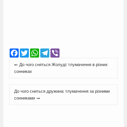
Facebook
Twitter
WhatsApp
Telegram
Viber
Навігація
До чого сняться Жолуді: тлумачення в різних
записів
сонниках
До чого сниться дружина: тлумачення за різними
сонниками