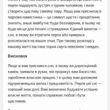
перли подарують зустріч з гідним чоловіком, і вони
створять щасливу сімейну пару. Якщо вам приснилася
перлова намистинка — це символ щастя і процвітання,
значить, ваше майбутнє буде безхмарним, в ньому не
буде місця для печалі і страждання. Єдиний виняток —
сон, в якому ви втратили перли або прикраса
розсипалася на ваших очах. При такому розкладі у
вашому житті настане чорна смуга невезіння і невдач.
Висновок
Якщо ж вам приснився сон, в якому ви дорогоцінний
камінь тримали в руках, він пророкує вам багатство,
зароблене власною працею. І в цьому вам допоможе
підприємницька жилка і працьовитість. Перли уві сні —
хороший знак долі. Вам визначено будувати успішно
власне життя, пізнати справжню любов і бути
щасливим.