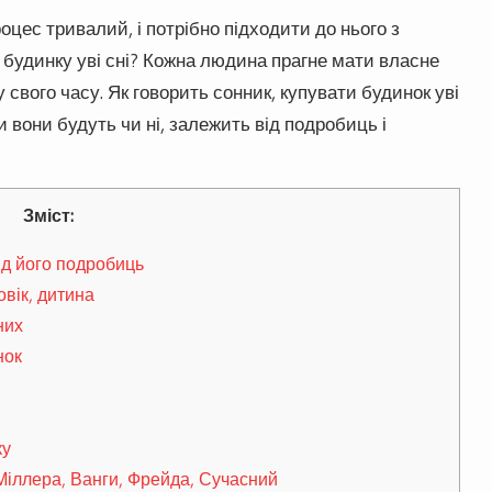
оцес тривалий, і потрібно підходити до нього з
а будинку уві сні? Кожна людина прагне мати власне
свого часу. Як говорить сонник, купувати будинок уві
и вони будуть чи ні, залежить від подробиць і
Зміст:
ід його подробиць
овік, дитина
них
нок
ку
 Міллера, Ванги, Фрейда, Сучасний