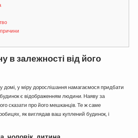
а
тво
 причини
у в залежності від його
у домі, у міру дорослішання намагаємося придбати
е будинок є відображенням людини. Наяву за
го сказати про його мешканців. Те ж саме
одробицях, як виглядав ваш куплений будинок, і
а, чоловік, дитина