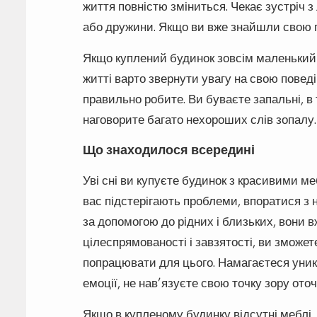
життя повністю зміниться. Чекає зустріч з
або дружини. Якщо ви вже знайшли свою п
Якщо куплений будинок зовсім маленький 
житті варто звернути увагу на свою поведін
правильно робите. Ви буваєте запальні, в 
наговорите багато нехороших слів зопалу.
Що знаходилося всередині
Уві сні ви купуєте будинок з красивими ме
вас підстерігають проблеми, впоратися з 
за допомогою до рідних і близьких, вони в
цілеспрямованості і завзятості, ви зможет
попрацювати для цього. Намагаєтеся уник
емоції, не нав’язуєте свою точку зору ото
Якщо в купленому будинку відсутні меблі,