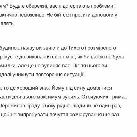
тям? Будьте обережні, вас підстерігають проблеми і
рактично неможливо. Не бійтеся просити допомоги у
овлять.
будинок, наяву ви звикли до Тихого і розміреного
рокуєте до виконання своєї мрії, як би важко не було
милки, але це не зупиняє вас. Після цього ви
адалі уникнути повторення ситуації.
и, то це хороший знак. Йому під силу домогтися
окласти для цього максимум зусиль. Оточуючих тримає
. Переживав зраду з боку рідної людини не один раз,
 щоб не випробувати почуття розчарування ще раз.