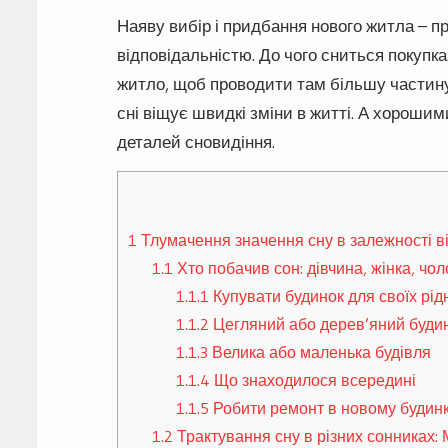
Наяву вибір і придбання нового житла – пр
відповідальністю. До чого сниться покупк
житло, щоб проводити там більшу частину 
сні віщує швидкі зміни в житті. А хорошим
деталей сновидіння.
1
Тлумачення значення сну в залежності в
1.1
Хто побачив сон: дівчина, жінка, чол
1.1.1
Купувати будинок для своїх рід
1.1.2
Цегляний або дерев’яний буди
1.1.3
Велика або маленька будівля
1.1.4
Що знаходилося всередині
1.1.5
Робити ремонт в новому будин
1.2
Трактування сну в різних сонниках: