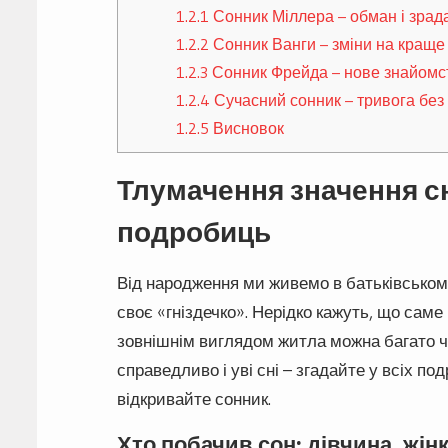
1.2.1
Сонник Міллера – обман і зрад
1.2.2
Сонник Ванги – зміни на краще
1.2.3
Сонник Фрейда – нове знайомс
1.2.4
Сучасний сонник – тривога без
1.2.5
Висновок
Тлумачення значення сн
подробиць
Від народження ми живемо в батьківськом
своє «гніздечко». Нерідко кажуть, що сам
зовнішнім виглядом житла можна багато чо
справедливо і уві сні – згадайте у всіх п
відкривайте сонник.
Хто побачив сон: дівчина, жінк