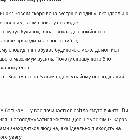
динок? Зовсім скоро вона зустріне людину, яка ідеально
говічним, в сім’ї повагу і порядок.
і купує будинок, вона звикла до спокійного і
 краще проводити зі своєю сім’єю;
оєму сновидінні набуває будиночок, може домогтися
я цього максимум зусиль. Почату справу потрібно
 даному етапі.
ві. Зовсім скоро батьки піднесуть йому несподіваний
м батькам — у вас починається світла смуга в житті. Ви
ся і насолоджуватися життям. Досі немає сім’ї? Зараз
вами знаходиться людина, яка ідеально підходить на
ого увагу.