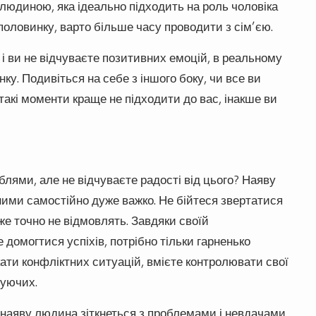
 людиною, яка ідеально підходить на роль чоловіка
оловинку, варто більше часу проводити з сім’єю.
і ви не відчуваєте позитивних емоцій, в реальному
ку. Подивіться на себе з іншого боку, чи все ви
такі моменти краще не підходити до вас, інакше ви
блями, але не відчуваєте радості від цього? Наяву
ними самостійно дуже важко. Не бійтеся звертатися
же точно не відмовлять. Завдяки своїй
е домогтися успіхів, потрібно тільки гарненько
ати конфліктних ситуацій, вмієте контролювати свої
чуючих.
 наяву людина зіткнеться з проблемами і невдачами,