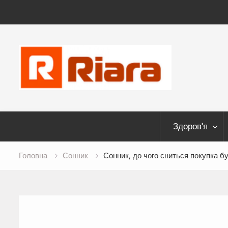
Skip
to
content
Здоров’я
Головна
Сонник
Сонник, до чого сниться покупка бу