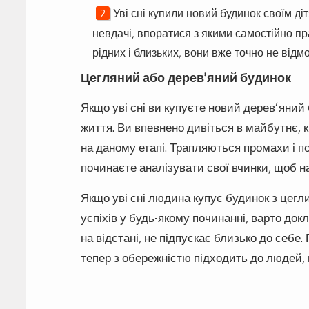
Уві сні купили новий будинок своїм ді
невдачі, впоратися з якими самостійно п
рідних і близьких, вони вже точно не відм
Цегляний або дерев’яний будинок
Якщо уві сні ви купуєте новий дерев’яний 
життя. Ви впевнено дивіться в майбутнє, к
на даному етапі. Трапляються промахи і по
починаєте аналізувати свої вчинки, щоб н
Якщо уві сні людина купує будинок з цегл
успіхів у будь-якому починанні, варто д
на відстані, не підпускає близько до себе
тепер з обережністю підходить до людей,