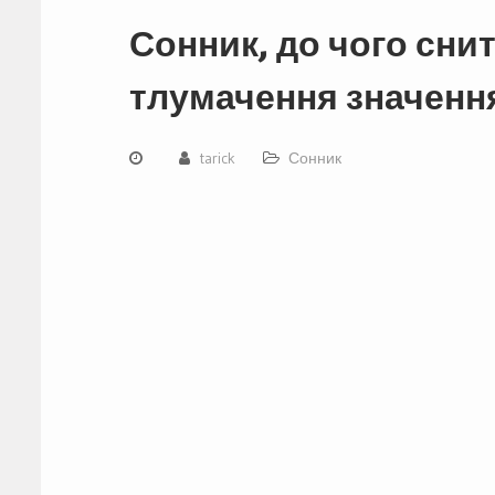
Сонник, до чого сни
тлумачення значення 
tarick
Сонник