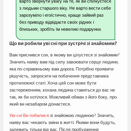
варто звернути увагу на те, як ви спілкуєтеся
з людьми старшого віку. Не варто вести себе
зарозуміло і егоїстично, краще зайвий раз
без приводу відвідаєте своїх рідних і
близьких, зробіть їм невеликі подарунки.
Що ви робили уві сні при зустрічі зі знайомим?
Вам приснився сон, в якому ви цілуєтеся зі знайомим?
Значить наяву вам під силу завоювати серце людини,
яка по-справжньому вам дорога. Потрібно проявити
рішучість, запросити на побачення представника
протилежної статі. Хоча цей сон може бути
застереженням, кохана людина ставиться до вас не
так, як би хотілося. Можливий обман з його боку, про
який ви незабаром дізнаєтеся.
Уві сні Ви побилися
зі знайомою людиною? Значить,
наяву вас чекають зміни в житті. Якими вони будуть,
залежить тільки від вас. Після пробудження