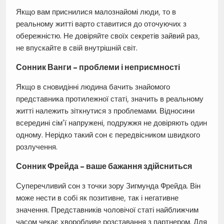
Якщо вам приснилися малознайомі люди, то в
реальному житті варто ставитися до оточуючих з
обережністю. Не довіряйте своїх секретів зайвий раз,
не впускайте в свій внутрішній світ.
Сонник Ванги – проблеми і неприємності
Якщо в сновидінні людина бачить знайомого
представника протилежної статі, значить в реальному
житті належить зіткнутися з проблемами. Відносини
всередині сім’ї напружені, подружжя не довіряють один
одному. Нерідко такий сон є передвісником швидкого
розлучення.
Сонник Фрейда – ваше бажання здійсниться
Суперечливий сон з точки зору Зигмунда Фрейда. Він
може нести в собі як позитивне, так і негативне
значення. Представників чоловічої статі найближчим
часом чекає хворобливе розставання з партнером. Для