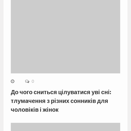
0
До чого сниться цілуватися уві сні:
тлумачення з різних сонників для
чоловіків і жінок