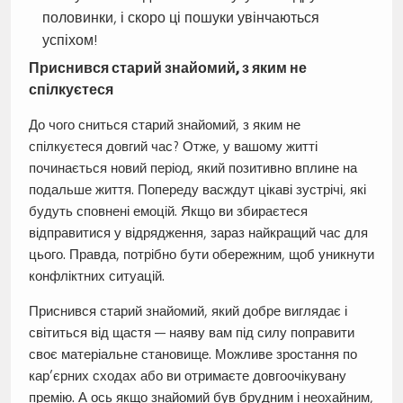
половинки, і скоро ці пошуки увінчаються
успіхом!
Приснився старий знайомий, з яким не
спілкуєтеся
До чого сниться старий знайомий, з яким не
спілкуєтеся довгий час? Отже, у вашому житті
починається новий період, який позитивно вплине на
подальше життя. Попереду васждут цікаві зустрічі, які
будуть сповнені емоцій. Якщо ви збираєтеся
відправитися у відрядження, зараз найкращий час для
цього. Правда, потрібно бути обережним, щоб уникнути
конфліктних ситуацій.
Приснився старий знайомий, який добре виглядає і
світиться від щастя — наяву вам під силу поправити
своє матеріальне становище. Можливе зростання по
кар’єрних сходах або ви отримаєте довгоочікувану
премію. А ось якщо знайомий був брудним і неохайним,