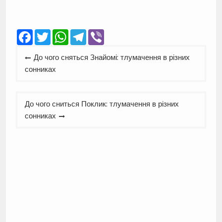
Facebook
Twitter
WhatsApp
Telegram
Viber
Навігація
До чого сняться Знайомі: тлумачення в різних
записів
сонниках
До чого сниться Поклик: тлумачення в різних
сонниках