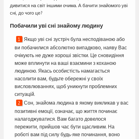
дивитися на світ іншими очима. А бачити знайомого уві
сні, до чого це?
Побачили уві сні знайому людину
Якщо уві сні зустріч була несподіваною або
ви побачилися абсолютно випадково, наяву Вас
очікують не дуже хороші звістки. Це сновидіння
може вплинути на ваші взаємини з коханою
людиною. Якась особистість намагається
насолити вам, будьте обережні у своїх
висловлюваннях, щоб уникнути проблемних
ситуацій.
Сон, знайома людина в якому викликав у вас
позитивні емоції, означає, що життя починає
налагоджуватися. Вам багато довелося
пережити, прийшов час бути щасливим. На
роботі вам під силу будь-яке починання, воно