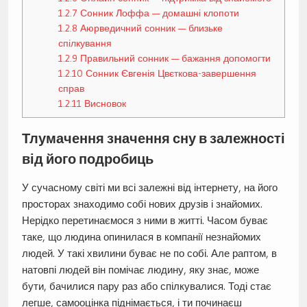
1.2.7
Сонник Лоффа — домашні клопоти
1.2.8
Аюрведичний сонник — близьке
спілкування
1.2.9
Правильний сонник — бажання допомогти
1.2.10
Сонник Євгенія Цвєткова-завершення
справ
1.2.11
Висновок
Тлумачення значення сну в залежності
від його подробиць
У сучасному світі ми всі залежні від інтернету, на його
просторах знаходимо собі нових друзів і знайомих.
Нерідко перетинаємося з ними в житті. Часом буває
таке, що людина опинилася в компанії незнайомих
людей. У такі хвилини буває не по собі. Але раптом, в
натовпі людей він помічає людину, яку знає, може
бути, бачилися пару раз або спілкувалися. Тоді стає
легше, самооцінка піднімається, і ти починаєш