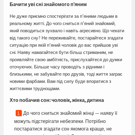
Бачити уві сні знайомого п’яним
Не дуже приємно спостерігати за п’яними людьми в
реальному житті. До чого сниться п’яний знайомий,
який поводиться зухвало і навіть агресивно. Що чекати
від такого сну? Не переживайте, постарайтеся згадати
ситуацію при якій п’яний чоловік до вас прийшов уві
сні. Наяву намагайтеся бути більш стриманим, не
проявляйте свою амбітність, прислухайтеся до думки
оточуючих. Більше часу проводіть з рідними і
близькими, не забувайте про друзів, тоді життя заграє
новими фарбами. Вам під силу буде впоратися з
життєвими труднощами.
Хто побачив сон: чоловік, жінка, дитина
До чого сниться знайомий жінці — наяву її
можуть підстерігати небезпеки. Потрібно
постаратися згадати сон якомога краще, не