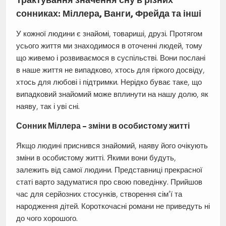
сонниках: Міллера, Ванги, Фрейда та інші
У кожної людини є знайомі, товариші, друзі. Протягом
усього життя ми знаходимося в оточенні людей, тому
що живемо і розвиваємося в суспільстві. Вони послані
в наше життя не випадково, хтось для гіркого досвіду,
хтось для любові і підтримки. Нерідко буває таке, що
випадковий знайомий може вплинути на нашу долю, як
наяву, так і уві сні.
Сонник Міллера – зміни в особистому житті
Якщо людині приснився знайомий, наяву його очікують
зміни в особистому житті. Якими вони будуть,
залежить від самої людини. Представниці прекрасної
статі варто задуматися про свою поведінку. Прийшов
час для серйозних стосунків, створення сім’ї та
народження дітей. Короткочасні романи не приведуть ні
до чого хорошого.