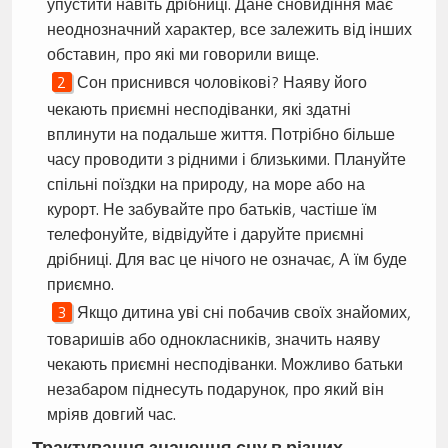
упустити навіть дрібниці. Дане сновидіння має
неоднозначний характер, все залежить від інших
обставин, про які ми говорили вище.
Сон приснився чоловікові? Наяву його
чекають приємні несподіванки, які здатні
вплинути на подальше життя. Потрібно більше
часу проводити з рідними і близькими. Плануйте
спільні поїздки на природу, на море або на
курорт. Не забувайте про батьків, частіше їм
телефонуйте, відвідуйте і даруйте приємні
дрібниці. Для вас це нічого не означає, А їм буде
приємно.
Якщо дитина уві сні побачив своїх знайомих,
товаришів або однокласників, значить наяву
чекають приємні несподіванки. Можливо батьки
незабаром піднесуть подарунок, про який він
мріяв довгий час.
Трактування значення сну в різних