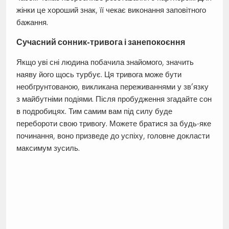
жінки це хороший знак, її чекає виконання заповітного
бажання.
Сучасний сонник-тривога і занепокоєння
Якщо уві сні людина побачила знайомого, значить
наяву його щось турбує. Ця тривога може бути
необгрунтованою, викликана переживаннями у зв’язку
з майбутніми подіями. Після пробудження згадайте сон
в подробицях. Тим самим вам під силу буде
перебороти свою тривогу. Можете братися за будь-яке
починання, воно призведе до успіху, головне докласти
максимум зусиль.