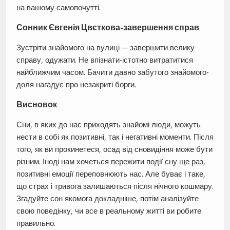
на вашому самопочутті.
Сонник Євгенія Цвєткова-завершення справ
Зустріти знайомого на вулиці — завершити велику
справу, одужати. Не впізнати-істотно витратитися
найближчим часом. Бачити давно забутого знайомого-
доля нагадує про незакриті борги.
Висновок
Сни, в яких до нас приходять знайомі люди, можуть
нести в собі як позитивні, так і негативні моменти. Після
того, як ви прокинетеся, осад від сновидіння може бути
різним. Іноді нам хочеться пережити події сну ще раз,
позитивні емоції переповнюють нас. Але буває і таке,
що страх і тривога залишаються після нічного кошмару.
Згадуйте сон якомога докладніше, потім аналізуйте
свою поведінку, чи все в реальному житті ви робите
правильно.