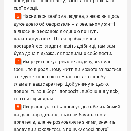
поведінку з іншого боку, вчіться контролювати
свої емоції.
Наснилася знайома людина, з якою ви щось
дуже довго обговорювали – в реальному житті
відносини з коханою людиною почнуть
налагоджуватися. Після пробудження
постарайтеся згадати навіть дрібниці, там вам
була дана підказка, як правильно себе вести.
Якщо уві сні зустрічаєте людину, яка має
гроші, то в реальному житті ви можете зв’язатися
з не дуже хорошою компанією, яка спробує
зламати ваш характер. Щоб уникнути цього,
поверніть ваш борг і попросіть вибачення у всіх,
кого ви скривдили.
Якщо вас уві сні запрошує до себе знайомий
на день народження, і там ви бачите своїх
приятелів, але не розмовляєте з ними, значить
наяву ви знаходитесь в пошуку своєї другої