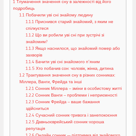
1
Тлумачення значення сну в залежності від його
подробиць
1.1
Побачили уві сні знайому людину
1.1.1
Приснився старий знайомий, з яким не
спілкуєтеся
1.1.2
Що ви робили уві сні при зустрічі зі
знайомим?
1.1.3
Якщо наснилося, що знайомий помер або
захворів
1.1.4
Бачити уві сні знайомого п’яним
1.1.5
Хто побачив сон: чоловік, жінка, дитина
1.2
Трактування значення сну в різних сонниках:
Міллера, Ванги, Фрейда та інші
1.2.1
Сонник Міллера – зміни в особистому житті
1.2.2
Сонник Ванги – проблеми і неприємності
1.2.3
Сонник Фрейда – ваше бажання
здійсниться
1.2.4
Сучасний сонник-тривога і занепокоєння
1.2.5
Давньоєврейський сонник-хороша
репутація
1.2.6
Онлайн сонник — підтримка від знайомого