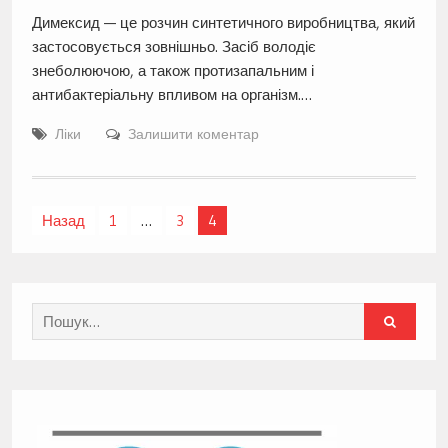
Димексид — це розчин синтетичного виробництва, який
застосовується зовнішньо. Засіб володіє
знеболюючою, а також протизапальним і
антибактеріальну впливом на організм.…
Ліки
Залишити коментар
Навігація
Назад
1
…
3
4
записів
Search
for: