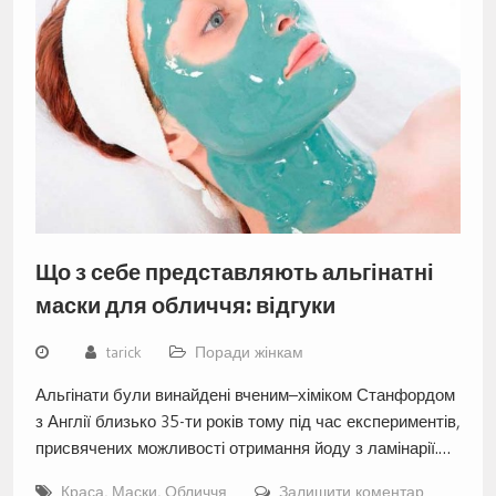
Що з себе представляють альгінатні
маски для обличчя: відгуки
tarick
Поради жінкам
Альгінати були винайдені вченим–хіміком Станфордом
з Англії близько 35-ти років тому під час експериментів,
присвячених можливості отримання йоду з ламінарії.…
Краса
,
Маски
,
Обличчя
Залишити коментар