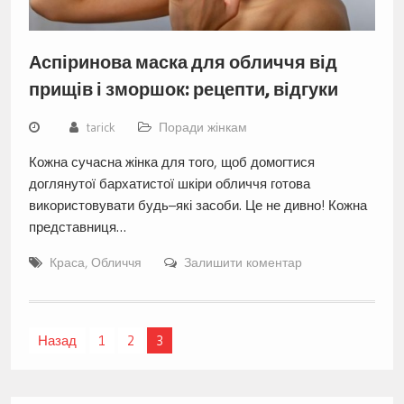
Аспіринова маска для обличчя від
прищів і зморшок: рецепти, відгуки
tarick
Поради жінкам
Кожна сучасна жінка для того, щоб домогтися
доглянутої бархатистої шкіри обличчя готова
використовувати будь–які засоби. Це не дивно! Кожна
представниця…
Краса
,
Обличчя
Залишити коментар
Навігація
Назад
1
2
3
записів