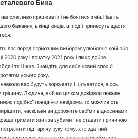
металевого Бика
 наполегливо працювати і не боятися змін. Навіть
го бажання, в кінці кінців, ці події принесуть щастя.
теся.
ять вас перед серйозним вибором: улюблене хобі або
ці 2020 року і початку 2021 року і якщо добре
йде і те і інше. Знайдіть для себе новий спосіб
ротягом усього року.
 навколо вас будуть воркувати і цілуватися, а ось
 тріщину. Людина, якій ви цілком довіряли покаже
чиною подібної поведінки невідомо, то можливість
вирішити, наскільки ви дорожите своїми відносинами.
краще тримати язик за зубами і не ставати причиною
потрапити під гарячу руку тому, хто здатний
все, що плануєте сказати і не розраховуйте, що