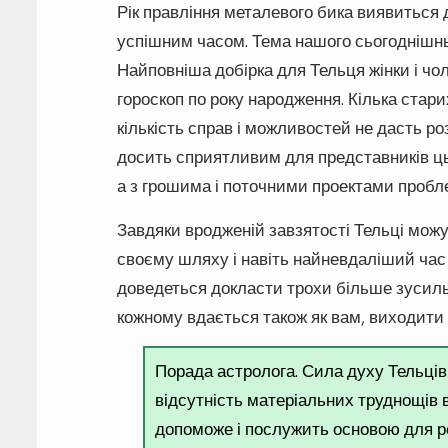
Рік правління металевого бика виявиться 
успішним часом. Тема нашого сьогоднішньо
Найповніша добірка для Тельця жінки і чол
гороскоп по року народження. Кілька стар
кількість справ і можливостей не дасть ро
досить сприятливим для представників цьо
а з грошима і поточними проектами пробле
Завдяки вродженій завзятості Тельці можу
своєму шляху і навіть найневдаліший час 
доведеться докласти трохи більше зусиль 
кожному вдається також як вам, виходити 
Порада астролога. Сила духу Тельців
відсутність матеріальних труднощів 
допоможе і послужить основою для ре