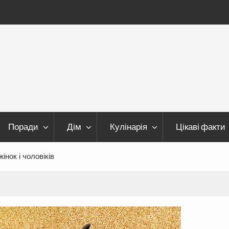
Поради
Дім
Кулінарія
Цікаві факти
інок і чоловіків