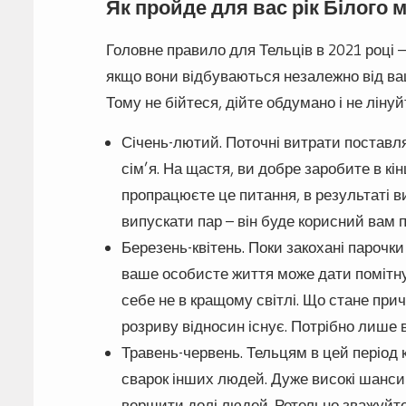
Як пройде для вас рік Білого 
Головне правило для Тельців в 2021 році –
якщо вони відбуваються незалежно від вашо
Тому не бійтеся, дійте обдумано і не лінуй
Січень-лютий. Поточні витрати поставл
сім’я. На щастя, ви добре заробите в кін
пропрацюєте це питання, в результаті ви
випускати пар – він буде корисний вам п
Березень-квітень. Поки закохані парочки
ваше особисте життя може дати помітну
себе не в кращому світлі. Що стане при
розриву відносин існує. Потрібно лише 
Травень-червень. Тельцям в цей період 
сварок інших людей. Дуже високі шанси 
вершити долі людей. Ретельно зважуйте 