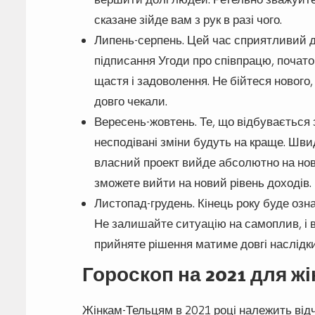
сказане зійде вам з рук в разі чого.
Липень-серпень. Цей час сприятливий дл
підписання Угоди про співпрацю, почато
щастя і задоволення. Не бійтеся нового
довго чекали.
Вересень-жовтень. Те, що відбувається 
несподівані зміни будуть на краще. Шв
власний проект вийде абсолютно на нов
зможете вийти на новий рівень доходів.
Листопад-грудень. Кінець року буде оз
Не залишайте ситуацію на самоплив, і в
прийняте рішення матиме довгі наслідки
Гороскоп на 2021 для жі
Жінкам-Тельцям в 2021 році належить відч