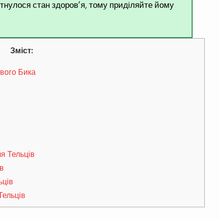
итнулося стан здоров’я, тому приділяйте йому
Зміст:
евого Бика
ля Тельців
ів
ьців
Тельців