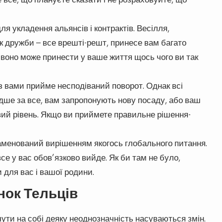
я укладення альянсів і контрактів. Весілля,
к дружби – все врешті-решт, принесе вам багато
, воно може принести у ваше життя щось чого ви так
з вами прийме несподіваний поворот. Однак всі
идше за все, вам запропонують нову посаду, або ваш
ий рівень. Якщо ви приймете правильне рішення-
наменований вирішенням якогось глобального питання.
се у вас обов’язково вийде. Як би там не було,
 для вас і вашої родини.
нок Тельців
ути на собі деяку неоднозначність насуваються змін.