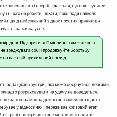
єте занепад сил і енергії, здасться, що ваші зусилля
ну і нічого не робити, чекати, поки події навколо
ий підхід небезпечний з двох простих причин: ви
очуєте шанси на успіх.
кір долі. Підкоритися її мінливостям – це не в
 не зраджувати собі і продовжуйте боротьбу.
е на вас свій прихильний погляд.
ить одна цікава зустріч, яка може обернутися довгими
занадто розраховувати на удачу не доведеться.
ою до партнера можна домогтися сімейного щастя.
перебуває у відносинах і переживає кризовий етап,
йгостріші протиріччя стане можливо згладити