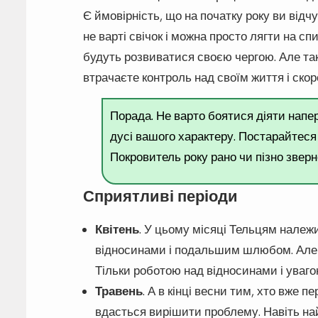
Є ймовірність, що на початку року ви відчу
не варті свічок і можна просто лягти на спи
будуть розвиватися своєю чергою. Але так
втрачаєте контроль над своїм життя і скор
Порада. Не варто боятися діяти напере
дусі вашого характеру. Постарайтеся
Покровитель року рано чи пізно зверн
Сприятливі періоди
Квітень
. У цьому місяці Тельцям належ
відносинами і подальшим шлюбом. Але 
Тільки роботою над відносинами і уваг
Травень
. А в кінці весни тим, хто вже 
вдасться вирішити проблему. Навіть на