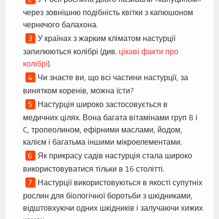
через зовнішню подібність квітки з капюшоном
чернечого балахона.
У країнах з жарким кліматом настурції
запилюються колібрі (див.
цікаві факти про
колібрі
).
Чи знаєте ви, що всі частини настурції, за
винятком коренів, можна їсти?
Настурція широко застосовується в
медичних цілях. Вона багата вітамінами груп B і
C, тропеолином, ефірними маслами, йодом,
калієм і багатьма іншими мікроелементами.
Як прикрасу садів настурція стала широко
використовуватися тільки в 16 столітті.
Настурції використовуються в якості супутніх
рослин для біологічної боротьби з шкідниками,
відштовхуючи одних шкідників і залучаючи хижих