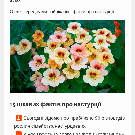
Отже, перед вами найцікавіші факти про настурції.
15 цікавих фактів про настурції
Сьогодні відомо про приблизно 90 різновидів
рослин сімейства настурциєвих.
У Росії рослина довго називали «капуцином»