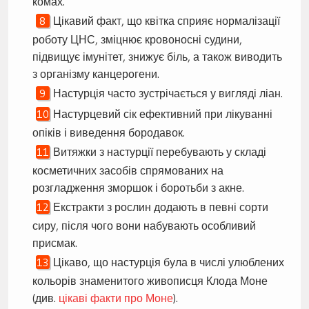
комах.
Цікавий факт, що квітка сприяє нормалізації
роботу ЦНС, зміцнює кровоносні судини,
підвищує імунітет, знижує біль, а також виводить
з організму канцерогени.
Настурція часто зустрічається у вигляді ліан.
Настурцевий сік ефективний при лікуванні
опіків і виведення бородавок.
Витяжки з настурції перебувають у складі
косметичних засобів спрямованих на
розгладження зморшок і боротьби з акне.
Екстракти з рослин додають в певні сорти
сиру, після чого вони набувають особливий
присмак.
Цікаво, що настурція була в числі улюблених
кольорів знаменитого живописця Клода Моне
(див.
цікаві факти про Моне
).