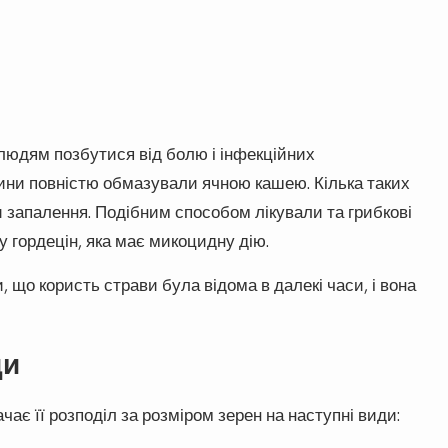
людям позбутися від болю і інфекційних
ини повністю обмазували ячною кашею. Кілька таких
 запалення. Подібним способом лікували та грибкові
у гордецін, яка має микоцидну дію.
 що користь страви була відома в далекі часи, і вона
ди
чає її розподіл за розміром зерен на наступні види: