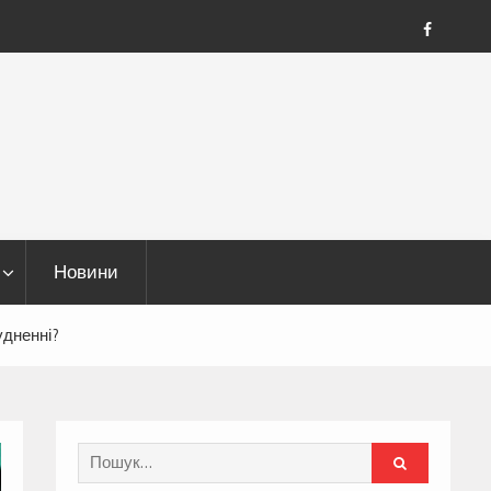
FB
Новини
удненні?
Search
for: