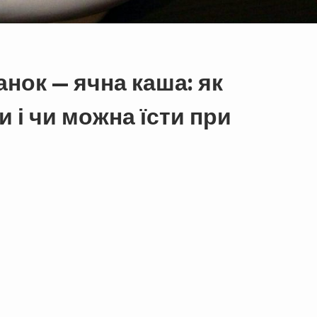
нок — ячна каша: як
и і чи можна їсти при