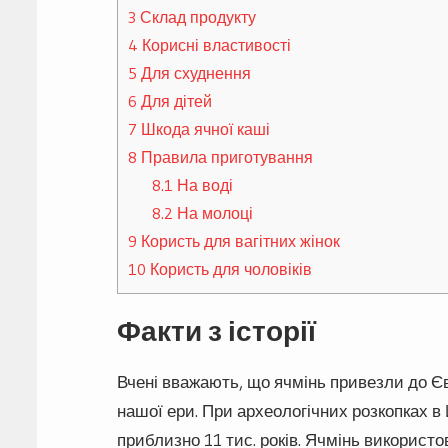
3
Склад продукту
4
Корисні властивості
5
Для схуднення
6
Для дітей
7
Шкода ячної каші
8
Правила приготування
8.1
На воді
8.2
На молоці
9
Користь для вагітних жінок
10
Користь для чоловіків
Факти з історії
Вчені вважають, що ячмінь привезли до Єв
нашої ери. При археологічних розкопках в 
приблизно 11 тис. років. Ячмінь використо