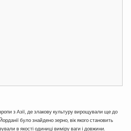
ропи з Азії, де злакову культуру вирощували ще до
Йорданії було знайдено зерно, вік якого становить
вували в якості одиниці виміру ваги і довжини.