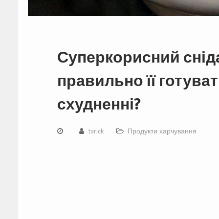
Суперкорисний сніда
правильно її готуват
схудненні?
tarick
Продукти харчування