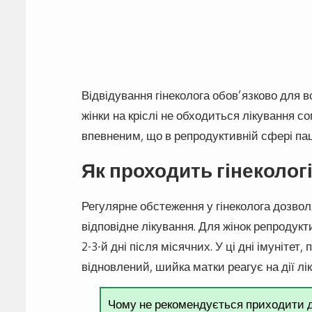
Відвідування гінеколога обов’язково для всі
жінки на кріслі не обходиться лікування с
впевненим, що в репродуктивній сфері пац
Як проходить гінекологі
Регулярне обстеження у гінеколога дозво
відповідне лікування. Для жінок репродукт
2-3-й дні після місячних. У ці дні імуніт
відновлений, шийка матки реагує на дії лік
Чому не рекомендується приходити до 