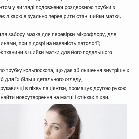
нтом у вигляді подовженої роздвоєною трубки з
є лікарю візуально перевірити стан шийки матки,
для забору мазка для перевірки мікрофлору, для
нами, при підозрі на наявність патології;
к тканини з шийки матки для його подальшого
ало трубку кольпоскопа, що дає збільшення внутрішніх
уб для їх більш детального огляду;
в рукавичці в піхву пацієнтки, промацує другою рукою
айти новоутворення на матці і стінках піхви.