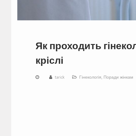
Як проходить гінекол
кріслі
tarick
Гінекологія
,
Поради жінкам