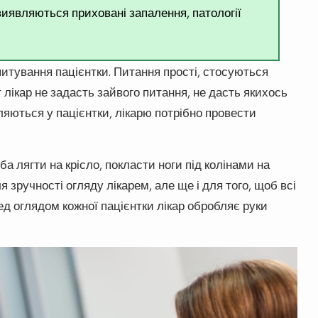
иявляються приховані запалення, патології
питування пацієнтки. Питання прості, стосуються
т лікар не задасть зайвого питання, не дасть якихось
ляються у пацієнтки, лікарю потрібно провести
а лягти на крісло, покласти ноги під колінами на
 зручності огляду лікарем, але ще і для того, щоб всі
ед оглядом кожної пацієнтки лікар обробляє руки