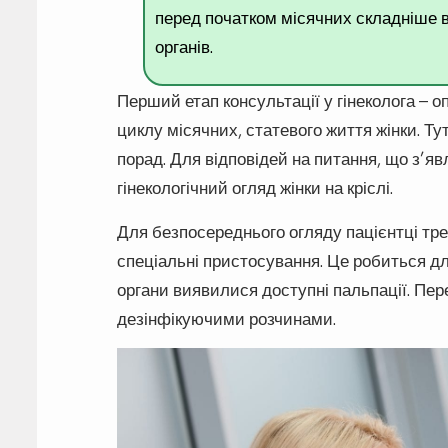
перед початком місячних складніше в
органів.
Перший етап консультації у гінеколога – о
циклу місячних, статевого життя жінки. Ту
порад. Для відповідей на питання, що з’яв
гінекологічний огляд жінки на кріслі.
Для безпосереднього огляду пацієнтці треб
спеціальні пристосування. Це робиться для
органи виявилися доступні пальпації. Пер
дезінфікуючими розчинами.