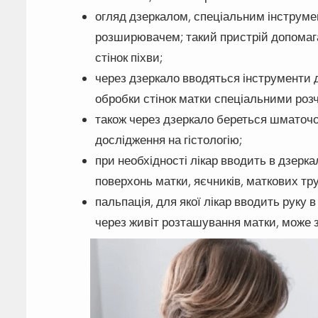
огляд дзеркалом, спеціальним інструме
розширювачем; такий пристрій допомага
стінок піхви;
через дзеркало вводяться інструменти 
обробки стінок матки спеціальними розчи
також через дзеркало береться шматочо
дослідження на гістологію;
при необхідності лікар вводить в дзерк
поверхонь матки, яєчників, маткових тр
пальпація, для якої лікар вводить руку 
через живіт розташування матки, може зн